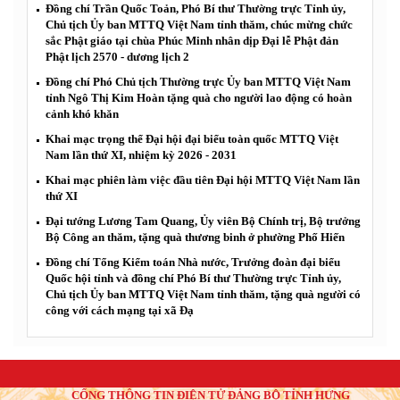
Đồng chí Trần Quốc Toản, Phó Bí thư Thường trực Tỉnh ủy,
Chủ tịch Ủy ban MTTQ Việt Nam tỉnh thăm, chúc mừng chức
sắc Phật giáo tại chùa Phúc Minh nhân dịp Đại lễ Phật đản
Phật lịch 2570 - dương lịch 2
Đồng chí Phó Chủ tịch Thường trực Ủy ban MTTQ Việt Nam
tỉnh Ngô Thị Kim Hoàn tặng quà cho người lao động có hoàn
cảnh khó khăn
Khai mạc trọng thể Đại hội đại biểu toàn quốc MTTQ Việt
Nam lần thứ XI, nhiệm kỳ 2026 - 2031
Khai mạc phiên làm việc đầu tiên Đại hội MTTQ Việt Nam lần
thứ XI
Đại tướng Lương Tam Quang, Ủy viên Bộ Chính trị, Bộ trưởng
Bộ Công an thăm, tặng quà thương binh ở phường Phố Hiến
Đồng chí Tổng Kiểm toán Nhà nước, Trưởng đoàn đại biểu
Quốc hội tỉnh và đồng chí Phó Bí thư Thường trực Tỉnh ủy,
Chủ tịch Ủy ban MTTQ Việt Nam tỉnh thăm, tặng quà người có
công với cách mạng tại xã Đạ
CỔNG THÔNG TIN ĐIỆN TỬ ĐẢNG BỘ TỈNH HƯNG