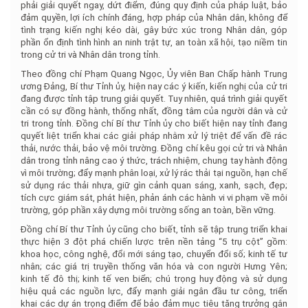
phải giải quyết ngay, dứt điểm, đúng quy định của pháp luật, bảo
đảm quyền, lợi ích chính đáng, hợp pháp của Nhân dân, không để
tình trạng kiến nghị kéo dài, gây bức xúc trong Nhân dân, góp
phần ổn định tình hình an ninh trật tự, an toàn xã hội, tạo niềm tin
trong cử tri và Nhân dân trong tỉnh.
Theo đồng chí Phạm Quang Ngọc, Ủy viên Ban Chấp hành Trung
ương Đảng, Bí thư Tỉnh ủy, hiện nay các ý kiến, kiến nghị của cử tri
đang được tỉnh tập trung giải quyết. Tuy nhiên, quá trình giải quyết
cần có sự đồng hành, thống nhất, đồng tâm của người dân và cử
tri trong tỉnh. Đồng chí Bí thư Tỉnh ủy cho biết hiện nay tỉnh đang
quyết liệt triển khai các giải pháp nhằm xử lý triệt để vấn đề rác
thải, nước thải, bảo vệ môi trường. Đồng chí kêu gọi cử tri và Nhân
dân trong tỉnh nâng cao ý thức, trách nhiệm, chung tay hành động
vì môi trường; đẩy mạnh phân loại, xử lý rác thải tại nguồn, hạn chế
sử dụng rác thải nhựa, giữ gìn cảnh quan sáng, xanh, sạch, đẹp;
tích cực giám sát, phát hiện, phản ánh các hành vi vi phạm về môi
trường, góp phần xây dựng môi trường sống an toàn, bền vững.
Đồng chí Bí thư Tỉnh ủy cũng cho biết, tỉnh sẽ tập trung triển khai
thực hiện 3 đột phá chiến lược trên nền tảng “5 trụ cột” gồm:
khoa học, công nghệ, đổi mới sáng tạo, chuyển đổi số; kinh tế tư
nhân; các giá trị truyền thống văn hóa và con người Hưng Yên;
kinh tế đô thị; kinh tế ven biển; chú trọng huy động và sử dụng
hiệu quả các nguồn lực, đẩy mạnh giải ngân đầu tư công, triển
khai các dự án trọng điểm để bảo đảm mục tiêu tăng trưởng gắn