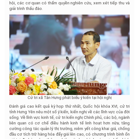
hội, các cơ quan có thẩm quyền nghiên cứu, xem xét tiếp thu và
giải trình thấu đáo.
Cử tri xã Tân Hưng phát biểu ý kiến tại hội nghị
Đánh giá cao kết quả kỳ họp thứ nhất, Quốc hội khóa XVI, cử tri
tỉnh Hưng Yên nêu một số ý kiến, kiến nghị về các lĩnh vực của đời
sống. Về lĩnh vực kinh tế, cử tri kiến nghị Chính phủ, các bộ, ngành
liên quan có cơ chế điều hành kinh tế linh hoạt hơn nữa; tăng
cường công tác quản lý thị trường, niêm yết công khai giá, chống
đầu cơ tích trữ hàng hóa đẩy giá lên cao, có chương trình bình ổn