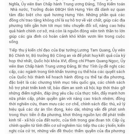
Nghĩa, Ủy viên Ban Chấp hành Trung ương Đảng, Tổng Kiểm toán
Nhà nước, Trưởng đoàn ĐBQH tỉnh Hưng Yên đã dành sự quan
tâm đặc biệt cho quê hương Hưng Yên. Những phần quà các
đồng chí trao tặng không chỉ là sự hỗ trợ về vật chất, giúp các địa
phương tiến gần hơn tới mục tiêu chuyển đổi số, nâng cao hiệu
quả hành chính cơ sở, mà còn là nguồn động viên tinh thần to lớn
giúp các gia đình có hoàn cảnh khó khăn vươn lên trong cuộc
sống.
Tiếp thu ý kiến chỉ đạo của Đại tướng Lương Tam Quang, Ủy viên
Bộ Chính trị, Bộ trưởng Bộ Công an và để phát huy kết quả của kỳ
họp thứ nhất, Quốc hội khóa XVI, đồng chí Phạm Quang Ngọc, Ủy
viên Ban Chấp hành Trung ương Đảng, Bí thư Tỉnh ủy đề nghị các
cấp, các ngành trong tỉnh khẩn trương cụ thể hóa các quyết sách
của Quốc hội thành kế hoạch hành động cụ thể tại địa phương,
đặc biệt là các chương trình mục tiêu quốc gia, các chính sách
hỗ trợ phát triển kinh tế, bảo đảm an sinh xã hội; kịp thời tháo gỡ
những điểm nghẽn, đáp ứng yêu cầu của thực tiễn, đẩy mạnh hơn
nữa phân cấp, phân quyền gắn với nâng cao trách nhiệm; đồng
thời nghiên cứu, tham mưu các cơ chế, chính sách đặc thù, xử lý
hiệu quả các dự án tồn đọng, kéo dài, những vấn đề phát sinh
trong thực tiễn ở địa phương, khơi thông nguồn lực để phát triển
kinh tế - xã hội của đất nước, của tỉnh trong giai đoạn tới. Cấp ủy,
chính quyền từ tỉnh đến cơ sở nghiêm túc tiếp thu các ý kiến, kiến
nghị của cử tri, những vấn đề thuộc thẩm quyền của địa phương