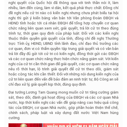
nghị quyết của Quốc hội đã thông qua với tinh thần nói ít, làm
nhiều, làm đến cùng, làm vì dân, kết quả phải thực chất. Đồng chí
đề nghị nếu cử tri nào có kiến nghị nhưng chưa phát biểu tại hội
nghị thì gửi ý kiến bằng văn bản tới Văn phòng Đoàn ĐBQH và
HĐND tỉnh hoặc tới cá nhân ĐBQH để tổng hợp chuyển cơ quan
chức năng liên quan xem xét, giải quyết, trả lời cử tri theo đúng
trình tự, thời gian quy định của pháp luật. Đối với các kiến nghị
thuộc thẩm quyền giải quyết của tỉnh, đồng chí đề nghị Thường
trực Tỉnh ủy, HĐND, UBND tỉnh lãnh đạo, chỉ đạo thủ trưởng các
cơ quan, đơn vị có thẩm quyền tập trung giải quyết và có văn bản
trả lời đầy đủ gửi tới cử tri có kiến nghị, đồng thời gửi các ĐBQH
và các cơ quan chức năng thực hiện chức năng giám sát. Với kiến
nghị của cử tri cần thời gian để giải quyết, các cơ quan chức năng
nêu rõ thời hạn, lộ trình giải quyết để cử tri theo dõi, giám sát
hoặc cộng tác khi cần thiết. Đối với những nội dung kiến nghị của
cử tri liên quan đến vấn đề bảo đảm an ninh trật tự, Bộ Công an sẽ
chỉ đạo xử lý, giải quyết kịp thời, đúng quy định.
Đại tướng Lương Tam Quang mong muốn cử tri tăng cường giám
sát, theo dõi, đánh giá hoạt động của ĐBQH và các cơ quan Nhà
nước, kịp thời kiến nghị các vấn đề giúp nâng cao hiệu quả công
tác của ĐBQH, cơ quan Nhà nước, góp phần hoàn thiện thể chế,
chính sách, pháp luật và xây dựng đất nước Việt Nam hùng
cường.