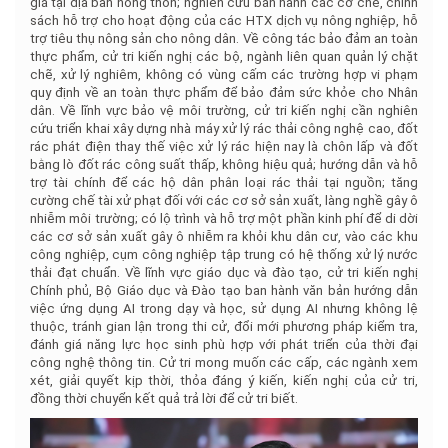
giá tại địa bàn nông thôn; nghiên cứu ban hành các cơ chế, chính
sách hỗ trợ cho hoạt động của các HTX dịch vụ nông nghiệp, hỗ
trợ tiêu thụ nông sản cho nông dân. Về công tác bảo đảm an toàn
thực phẩm, cử tri kiến nghị các bộ, ngành liên quan quản lý chặt
chẽ, xử lý nghiêm, không có vùng cấm các trường hợp vi phạm
quy định về an toàn thực phẩm để bảo đảm sức khỏe cho Nhân
dân. Về lĩnh vực bảo vệ môi trường, cử tri kiến nghị cần nghiên
cứu triển khai xây dựng nhà máy xử lý rác thải công nghệ cao, đốt
rác phát điện thay thế việc xử lý rác hiện nay là chôn lấp và đốt
bằng lò đốt rác công suất thấp, không hiệu quả; hướng dẫn và hỗ
trợ tài chính để các hộ dân phân loại rác thải tại nguồn; tăng
cường chế tài xử phạt đối với các cơ sở sản xuất, làng nghề gây ô
nhiễm môi trường; có lộ trình và hỗ trợ một phần kinh phí để di dời
các cơ sở sản xuất gây ô nhiễm ra khỏi khu dân cư, vào các khu
công nghiệp, cụm công nghiệp tập trung có hệ thống xử lý nước
thải đạt chuẩn. Về lĩnh vực giáo dục và đào tạo, cử tri kiến nghị
Chính phủ, Bộ Giáo dục và Đào tạo ban hành văn bản hướng dẫn
việc ứng dụng AI trong dạy và học, sử dụng AI nhưng không lệ
thuộc, tránh gian lận trong thi cử, đổi mới phương pháp kiểm tra,
đánh giá năng lực học sinh phù hợp với phát triển của thời đại
công nghệ thông tin. Cử tri mong muốn các cấp, các ngành xem
xét, giải quyết kịp thời, thỏa đáng ý kiến, kiến nghị của cử tri,
đồng thời chuyển kết quả trả lời để cử tri biết.