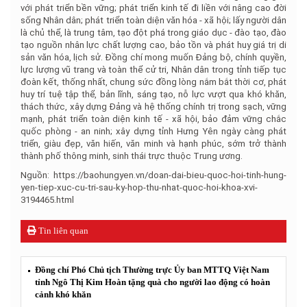
với phát triển bền vững; phát triển kinh tế đi liền với nâng cao đời
sống Nhân dân; phát triển toàn diện văn hóa - xã hội; lấy người dân
là chủ thể, là trung tâm, tạo đột phá trong giáo dục - đào tạo, đào
tạo nguồn nhân lực chất lượng cao, bảo tồn và phát huy giá trị di
sản văn hóa, lịch sử. Đồng chí mong muốn Đảng bộ, chính quyền,
lực lượng vũ trang và toàn thể cử tri, Nhân dân trong tỉnh tiếp tục
đoàn kết, thống nhất, chung sức đồng lòng nắm bắt thời cơ, phát
huy trí tuệ tập thể, bản lĩnh, sáng tạo, nỗ lực vượt qua khó khăn,
thách thức, xây dựng Đảng và hệ thống chính trị trong sạch, vững
mạnh, phát triển toàn diện kinh tế - xã hội, bảo đảm vững chắc
quốc phòng - an ninh; xây dựng tỉnh Hưng Yên ngày càng phát
triển, giàu đẹp, văn hiến, văn minh và hạnh phúc, sớm trở thành
thành phố thông minh, sinh thái trực thuộc Trung ương.
Nguồn: https://baohungyen.vn/doan-dai-bieu-quoc-hoi-tinh-hung-
yen-tiep-xuc-cu-tri-sau-ky-hop-thu-nhat-quoc-hoi-khoa-xvi-
3194465.html
Tin liên quan
Đồng chí Phó Chủ tịch Thường trực Ủy ban MTTQ Việt Nam
tỉnh Ngô Thị Kim Hoàn tặng quà cho người lao động có hoàn
cảnh khó khăn