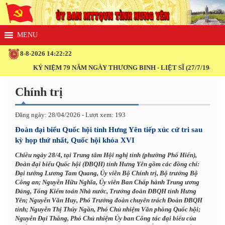
8-8-2026 14:22:24
 79 NĂM NGÀY THƯƠNG BINH - LIỆT SĨ (27/7/1947 - 27/7/2026)
Chính trị
Đăng ngày: 28/04/2026 - Lượt xem: 193
Đoàn đại biểu Quốc hội tỉnh Hưng Yên tiếp xúc cử tri sau
kỳ họp thứ nhất, Quốc hội khóa XVI
Chiều ngày 28/4, tại Trung tâm Hội nghị tỉnh (phường Phố Hiến),
Đoàn đại biểu Quốc hội (ĐBQH) tỉnh Hưng Yên gồm các đồng chí:
Đại tướng Lương Tam Quang, Ủy viên Bộ Chính trị, Bộ trưởng Bộ
Công an; Nguyễn Hữu Nghĩa, Ủy viên Ban Chấp hành Trung ương
Đảng, Tổng Kiểm toán Nhà nước, Trưởng đoàn ĐBQH tỉnh Hưng
Yên; Nguyễn Văn Huy, Phó Trưởng đoàn chuyên trách Đoàn ĐBQH
tỉnh; Nguyễn Thị Thúy Ngần, Phó Chủ nhiệm Văn phòng Quốc hội;
Nguyễn Đại Thắng, Phó Chủ nhiệm Ủy ban Công tác đại biểu của