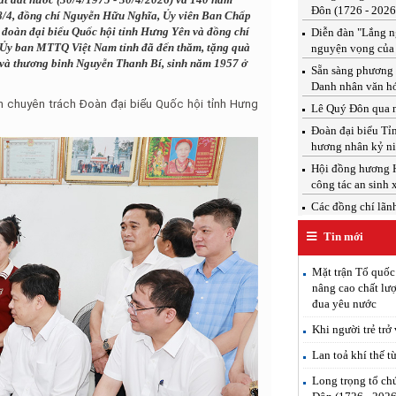
Đôn (1726 - 2026
28/4, đồng chí Nguyễn Hữu Nghĩa, Ủy viên Ban Chấp
oàn đại biểu Quốc hội tỉnh Hưng Yên và đồng chí
Diễn đàn "Lắng ng
 Ủy ban MTTQ Việt Nam tỉnh đã đến thăm, tặng quà
nguyện vọng của
và thương binh Nguyễn Thanh Bí, sinh năm 1957 ở
Sẵn sàng phương 
Danh nhân văn h
 chuyên trách Đoàn đại biểu Quốc hội tỉnh Hưng
Lê Quý Đôn qua n
Đoàn đại biểu T
hương nhân kỷ ni
Hội đồng hương H
công tác an sinh 
Các đồng chí lãnh 
Tin mới
Mặt trận Tổ quốc
nâng cao chất lượ
đua yêu nước
Khi người trẻ trở
Lan toả khí thế t
Long trọng tổ ch