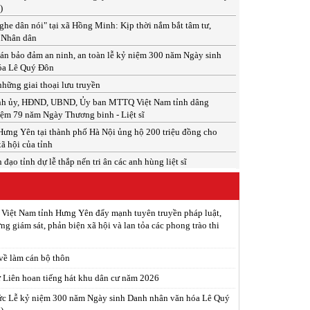
)
he dân nói" tại xã Hồng Minh: Kịp thời nắm bắt tâm tư,
 Nhân dân
án bảo đảm an ninh, an toàn lễ kỷ niệm 300 năm Ngày sinh
óa Lê Quý Đôn
hững giai thoại lưu truyền
ỉnh ủy, HĐND, UBND, Ủy ban MTTQ Việt Nam tỉnh dâng
ệm 79 năm Ngày Thương binh - Liệt sĩ
ưng Yên tại thành phố Hà Nội ủng hộ 200 triệu đồng cho
xã hội của tỉnh
đạo tỉnh dự lễ thắp nến tri ân các anh hùng liệt sĩ
 Việt Nam tỉnh Hưng Yên đẩy mạnh tuyên truyền pháp luật,
ng giám sát, phản biện xã hội và lan tỏa các phong trào thi
 về làm cán bộ thôn
ừ Liên hoan tiếng hát khu dân cư năm 2026
ức Lễ kỷ niệm 300 năm Ngày sinh Danh nhân văn hóa Lê Quý