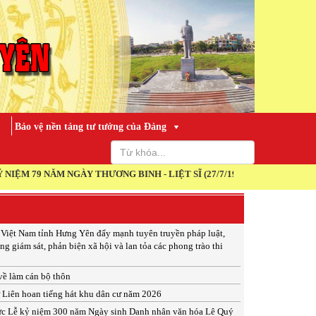
Bảo vệ nền tảng tư tưởng của Đảng
ƯƠNG BINH - LIỆT SĨ (27/7/1947 - 27/7/2026)
 Việt Nam tỉnh Hưng Yên đẩy mạnh tuyên truyền pháp luật,
ng giám sát, phản biện xã hội và lan tỏa các phong trào thi
 về làm cán bộ thôn
ừ Liên hoan tiếng hát khu dân cư năm 2026
ức Lễ kỷ niệm 300 năm Ngày sinh Danh nhân văn hóa Lê Quý