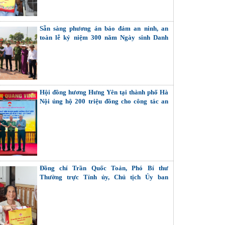
Sẵn sàng phương án bảo đảm an ninh, an
toàn lễ kỷ niệm 300 năm Ngày sinh Danh
nhân văn hóa Lê Quý Đôn
Hội đồng hương Hưng Yên tại thành phố Hà
Nội ủng hộ 200 triệu đồng cho công tác an
sinh xã hội của tỉnh
Đồng chí Trần Quốc Toản, Phó Bí thư
Thường trực Tỉnh ủy, Chủ tịch Ủy ban
MTTQ Việt Nam tỉnh thăm, tặng quà Bà mẹ
Việt Nam Anh hùng, thương binh