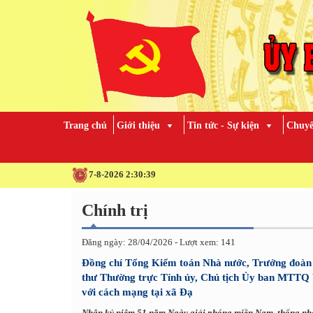
Trang chủ
Giới thiệu
Tin tức - Sự kiện
Chuyê
7-8-2026 2:30:41
Chính trị
Đăng ngày: 28/04/2026 - Lượt xem: 141
Đồng chí Tổng Kiểm toán Nhà nước, Trưởng đoàn đ
thư Thường trực Tỉnh ủy, Chủ tịch Ủy ban MTTQ V
với cách mạng tại xã Đạ
Nhân kỷ niệm 51 năm Ngày giải phóng miền Nam, thống nhấ