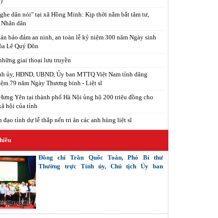
)
ghe dân nói" tại xã Hồng Minh: Kịp thời nắm bắt tâm tư,
 Nhân dân
án bảo đảm an ninh, an toàn lễ kỷ niệm 300 năm Ngày sinh
óa Lê Quý Đôn
hững giai thoại lưu truyền
ỉnh ủy, HĐND, UBND, Ủy ban MTTQ Việt Nam tỉnh dâng
ệm 79 năm Ngày Thương binh - Liệt sĩ
ưng Yên tại thành phố Hà Nội ủng hộ 200 triệu đồng cho
xã hội của tỉnh
đạo tỉnh dự lễ thắp nến tri ân các anh hùng liệt sĩ
hiều
Đồng chí Trần Quốc Toản, Phó Bí thư
Thường trực Tỉnh ủy, Chủ tịch Ủy ban
MTTQ Việt Nam tỉnh tiếp xúc cử tri các
phường: Phố Hiến, Sơn Nam, Hồng Châu