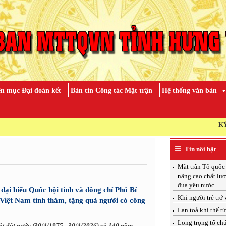
n mục Đại đoàn kết
Bản tin Công tác Mặt trận
Hệ thống văn bản
KỶ NIỆM 79 NĂM NGÀY TH
Tin nổi bật
Mặt trận Tổ quốc
nâng cao chất lượ
đua yêu nước
ại biểu Quốc hội tỉnh và đồng chí Phó Bí
Khi người trẻ trở
iệt Nam tỉnh thăm, tặng quà người có công
Lan toả khí thế t
Long trọng tổ ch
t đất nước (30/4/1975 - 30/4/2026) và 140 năm