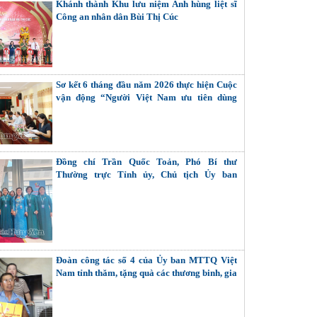
Khánh thành Khu lưu niệm Anh hùng liệt sĩ
Công an nhân dân Bùi Thị Cúc
Sơ kết 6 tháng đầu năm 2026 thực hiện Cuộc
vận động “Người Việt Nam ưu tiên dùng
hàng Việt Nam”
Đồng chí Trần Quốc Toản, Phó Bí thư
Thường trực Tỉnh ủy, Chủ tịch Ủy ban
MTTQ Việt Nam tỉnh dự Đại hội đại biểu Phụ
nữ toàn quốc lần thứ XIV
Đoàn công tác số 4 của Ủy ban MTTQ Việt
Nam tỉnh thăm, tặng quà các thương binh, gia
đình liệt sĩ