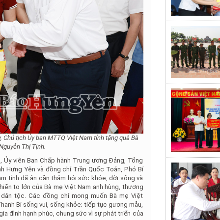
y, Chủ tịch Ủy ban MTTQ Việt Nam tỉnh tặng quà Bà
Nguyễn Thị Tịnh.
a, Ủy viên Ban Chấp hành Trung ương Đảng, Tổng
nh Hưng Yên và đồng chí Trần Quốc Toản, Phó Bí
m tỉnh đã ân cần thăm hỏi sức khỏe, đời sống và
g hiến to lớn của Bà mẹ Việt Nam anh hùng, thương
ng dân tộc. Các đồng chí mong muốn Bà mẹ Việt
anh Bí sống vui, sống khỏe; tiếp tục gương mẫu,
gia đình hạnh phúc, chung sức vì sự phát triển của