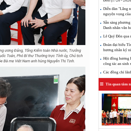
Đôn (1726 - 2026
Diễn đàn "Lắng n
nguyện vọng của
Sẵn sàng phương 
Danh nhân văn h
Lê Quý Đôn qua n
Đoàn đại biểu T
hương nhân kỷ ni
ung ương Đảng, Tổng Kiểm toán Nhà nước, Trưởng
uốc Toản, Phó Bí thư Thường trực Tỉnh ủy, Chủ tịch
Hội đồng hương H
ỏe Bà mẹ Việt Nam anh hùng Nguyễn Thị Tịnh.
công tác an sinh 
Các đồng chí lãnh 
Tin quan tâm n