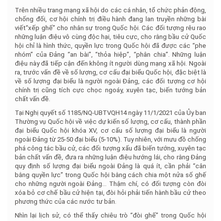
Trên nhiều trang mạng xã hội do các cá nhân, tổ chức phản động,
chống đối, cơ hội chính trị điều hành đang lan truyền những bài
viết“xếp ghế” cho nhân sự trong Quốc hội. Các đối tượng rêu rao
những luận điệu vô cùng độc hại, tiêu cực, cho rằng bầu cử Quốc
hội chỉ là hình thức, quyền lực trong Quốc hội đã được các “phe
nhóm” của Đảng “an bài”, “thỏa hiệp”, “phân chia”. Những luận
điệu này đã tiếp cận đến không ít người dùng mạng xã hội. Ngoài
ra, trước vấn đề về số lượng, cơ cấu đại biểu Quốc hội, đặc biệt là
về số lượng đại biểu là người ngoài Đảng, các đối tượng cơ hội
chính trị cũng tích cực chọc ngoáy, xuyên tạc, biến tướng bản
chất vấn đề.
Tại Nghị quyết số 1185/NQ-UBTVQH14 ngày 11/1/2021 của Ủy ban
Thường vụ Quốc hội về việc dự kiến số lượng, cơ cấu, thành phần
đại biểu Quốc hội khóa XV, cơ cấu số lượng đại biểu là người
ngoài Đảng từ 25-50 đại biểu (5-10%). Tuy nhiên, với mưu đồ chống
phá công tác bầu cử, các đối tượng xấu đã biến tướng, xuyên tạc
bản chất vấn đề, đưa ra những luận điệu hướng lái, cho rằng Đảng
quy định số lượng đại biểu ngoài Đảng là quá ít, cần phải “cân
bằng quyền lực” trong Quốc hội bằng cách chia một nửa số ghế
cho những người ngoài Đảng… Thậm chí, có đối tượng còn đòi
xóa bỏ cơ chế bầu cử hiện tại, đòi hỏi phải tiến hành bầu cử theo
phương thức của các nước tư bản.
Nhìn lại lịch sử, có thể thấy chiêu trò “đòi ghế” trong Quốc hội