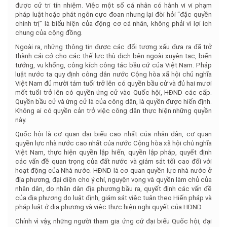
được cử tri tín nhiệm. Việc một số cá nhân có hành vi vi phạm
pháp luật hoặc phát ngôn cực đoan nhưng lại đòi hỏi “đặc quyền
chính trị” là biểu hiện của động cơ cá nhân, không phải vì lợi ích
chung của cộng đồng.
Ngoài ra, những thông tin được các đối tượng xấu đưa ra đã trở
thành cái cớ cho các thế lực thù địch bên ngoài xuyên tạc, biến
tướng, vu khống, công kích công tác bầu cử của Việt Nam. Pháp
luật nước ta quy định công dân nước Cộng hòa xã hội chủ nghĩa
Việt Nam đủ mười tám tuổi trở lên có quyền bầu cử và đủ hai mươi
mốt tuổi trở lên có quyền ứng cử vào Quốc hội, HĐND các cấp.
Quyền bầu cử và ứng cử là của công dân, là quyền được hiến định.
Không ai có quyền cản trở việc công dân thực hiện những quyền
này.
Quốc hội là cơ quan đại biểu cao nhất của nhân dân, cơ quan
quyền lực nhà nước cao nhất của nước Cộng hòa xã hội chủ nghĩa
Việt Nam, thực hiện quyền lập hiến, quyền lập pháp, quyết định
các vấn đề quan trọng của đất nước và giám sát tối cao đối với
hoạt động của Nhà nước. HĐND là cơ quan quyền lực nhà nước ở
địa phương, đại diện cho ý chí, nguyện vọng và quyền làm chủ của
nhân dân, do nhân dân địa phương bầu ra, quyết định các vấn đề
của địa phương do luật định, giám sát việc tuân theo Hiến pháp và
pháp luật ở địa phương và việc thực hiện nghị quyết của HĐND.
Chính vì vậy, những người tham gia ứng cử đại biểu Quốc hội, đại