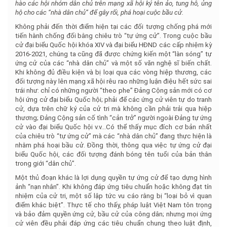
hào các hội nhóm dân chủ trên mạng xã hội ký tên ảo, tung hô, ủng
hộ cho các “nhà dân chủ” để gây rối, phá hoại cuộc bầu cử.
Không phải đến thời điểm hiện tại các đối tượng chống phá mới
tiến hành chống đối bằng chiêu trò “tự ứng cử”. Trong cuộc bầu
cử đại biểu Quốc hội khóa XIV và đại biểu HĐND các cấp nhiệm kỳ
2016-2021, chúng ta cũng đã được chứng kiến một “làn sóng” tự
ứng cử của các “nhà dân chủ” và một số văn nghệ sĩ biến chất.
Khi không đủ điều kiện và bị loại qua các vòng hiệp thương, các
đối tượng này lên mạng xã hội rêu rao những luận điệu hết sức sai
trái như: chỉ có những người “theo phe” Đảng Cộng sản mới có cơ
hội ứng cử đại biểu Quốc hội; phải để các ứng cử viên tự do tranh
cử, dựa trên chữ ký của cử tri mà không cần phải trải qua hiệp
thương; Đảng Cộng sản cố tình “cản trở” người ngoài Đảng tự ứng
cử vào đại biểu Quốc hội v.v…Có thể thấy mục đích cơ bản nhất
của chiêu trò “tự ứng cử” mà các “nhà dân chủ” đang thực hiện là
nhằm phá hoại bầu cử. Đồng thời, thông qua việc tự ứng cử đại
biểu Quốc hội, các đối tượng đánh bóng tên tuổi của bản thân
trong giới “dân chủ”.
Một thủ đoạn khác là lợi dụng quyền tự ứng cử để tạo dựng hình
ảnh “nạn nhân”. Khi không đáp ứng tiêu chuẩn hoặc không đạt tín
nhiệm của cử tri, một số lập tức vu cáo rằng bị “loại bỏ vì quan
điểm khác biệt”. Thực tế cho thấy, pháp luật Việt Nam tôn trọng
và bảo đảm quyền ứng cử, bầu cử của công dân; nhưng mọi ứng
cử viên đều phải đáp ứng các tiêu chuẩn chung theo luật định,