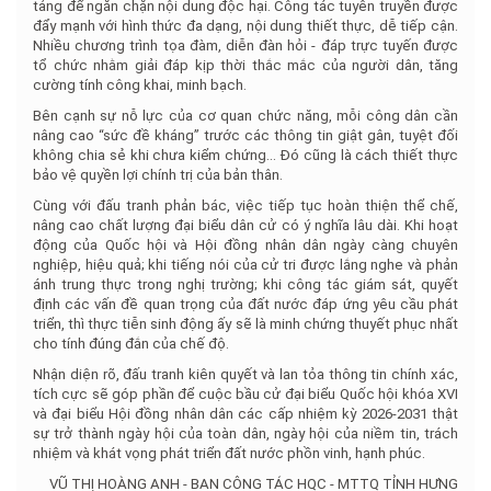
tảng để ngăn chặn nội dung độc hại. Công tác tuyên truyền được
đẩy mạnh với hình thức đa dạng, nội dung thiết thực, dễ tiếp cận.
Nhiều chương trình tọa đàm, diễn đàn hỏi - đáp trực tuyến được
tổ chức nhằm giải đáp kịp thời thắc mắc của người dân, tăng
cường tính công khai, minh bạch.
Bên cạnh sự nỗ lực của cơ quan chức năng, mỗi công dân cần
nâng cao “sức đề kháng” trước các thông tin giật gân, tuyệt đối
không chia sẻ khi chưa kiểm chứng... Đó cũng là cách thiết thực
bảo vệ quyền lợi chính trị của bản thân.
Cùng với đấu tranh phản bác, việc tiếp tục hoàn thiện thể chế,
nâng cao chất lượng đại biểu dân cử có ý nghĩa lâu dài. Khi hoạt
động của Quốc hội và Hội đồng nhân dân ngày càng chuyên
nghiệp, hiệu quả; khi tiếng nói của cử tri được lắng nghe và phản
ánh trung thực trong nghị trường; khi công tác giám sát, quyết
định các vấn đề quan trọng của đất nước đáp ứng yêu cầu phát
triển, thì thực tiễn sinh động ấy sẽ là minh chứng thuyết phục nhất
cho tính đúng đắn của chế độ.
Nhận diện rõ, đấu tranh kiên quyết và lan tỏa thông tin chính xác,
tích cực sẽ góp phần để cuộc bầu cử đại biểu Quốc hội khóa XVI
và đại biểu Hội đồng nhân dân các cấp nhiệm kỳ 2026-2031 thật
sự trở thành ngày hội của toàn dân, ngày hội của niềm tin, trách
nhiệm và khát vọng phát triển đất nước phồn vinh, hạnh phúc.
VŨ THỊ HOÀNG ANH - BAN CÔNG TÁC HQC - MTTQ TỈNH HƯNG