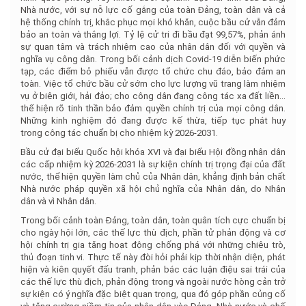
Nhà nước, với sự nỗ lực cố gắng của toàn Đảng, toàn dân và cả
hệ thống chính trị, khắc phục mọi khó khăn, cuộc bầu cử vẫn đảm
bảo an toàn và thắng lợi. Tỷ lệ cử tri đi bầu đạt 99,57%, phản ánh
sự quan tâm và trách nhiệm cao của nhân dân đối với quyền và
nghĩa vụ công dân. Trong bối cảnh dịch Covid-19 diễn biến phức
tạp, các điểm bỏ phiếu vẫn được tổ chức chu đáo, bảo đảm an
toàn. Việc tổ chức bầu cử sớm cho lực lượng vũ trang làm nhiệm
vụ ở biên giới, hải đảo; cho công dân đang công tác xa đất liền…
thể hiện rõ tinh thần bảo đảm quyền chính trị của mọi công dân.
Những kinh nghiệm đó đang được kế thừa, tiếp tục phát huy
trong công tác chuẩn bị cho nhiệm kỳ 2026-2031.
Bầu cử đại biểu Quốc hội khóa XVI và đại biểu Hội đồng nhân dân
các cấp nhiệm kỳ 2026-2031 là sự kiện chính trị trọng đại của đất
nước, thể hiện quyền làm chủ của Nhân dân, khẳng định bản chất
Nhà nước pháp quyền xã hội chủ nghĩa của Nhân dân, do Nhân
dân và vì Nhân dân.
Trong bối cảnh toàn Đảng, toàn dân, toàn quân tích cực chuẩn bị
cho ngày hội lớn, các thế lực thù địch, phần tử phản động và cơ
hội chính trị gia tăng hoạt động chống phá với những chiêu trò,
thủ đoạn tinh vi. Thực tế này đòi hỏi phải kịp thời nhận diện, phát
hiện và kiên quyết đấu tranh, phản bác các luận điệu sai trái của
các thế lực thù địch, phản động trong và ngoài nước hòng cản trở
sự kiện có ý nghĩa đặc biệt quan trọng, qua đó góp phần củng cố