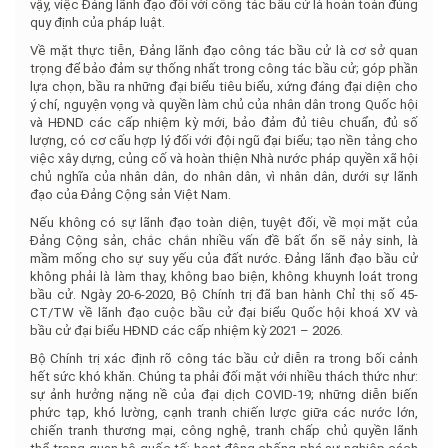
vậy, việc Đảng lãnh đạo đối với công tác bầu cử là hoàn toàn đúng
quy định của pháp luật.
Về mặt thực tiễn, Đảng lãnh đạo công tác bầu cử là cơ sở quan
trọng để bảo đảm sự thống nhất trong công tác bầu cử; góp phần
lựa chọn, bầu ra những đại biểu tiêu biểu, xứng đáng đại diện cho
ý chí, nguyện vọng và quyền làm chủ của nhân dân trong Quốc hội
và HĐND các cấp nhiệm kỳ mới, bảo đảm đủ tiêu chuẩn, đủ số
lượng, có cơ cấu hợp lý đối với đội ngũ đại biểu; tạo nền tảng cho
việc xây dựng, củng cố và hoàn thiện Nhà nước pháp quyền xã hội
chủ nghĩa của nhân dân, do nhân dân, vì nhân dân, dưới sự lãnh
đạo của Đảng Cộng sản Việt Nam.
Nếu không có sự lãnh đạo toàn diện, tuyệt đối, về mọi mặt của
Đảng Cộng sản, chắc chắn nhiều vấn đề bất ổn sẽ nảy sinh, là
mầm mống cho sự suy yếu của đất nước. Đảng lãnh đạo bầu cử
không phải là làm thay, không bao biện, không khuynh loát trong
bầu cử. Ngày 20-6-2020, Bộ Chính trị đã ban hành Chỉ thị số 45-
CT/TW về lãnh đạo cuộc bầu cử đại biểu Quốc hội khoá XV và
bầu cử đại biểu HĐND các cấp nhiệm kỳ 2021 – 2026.
Bộ Chính trị xác định rõ công tác bầu cử diễn ra trong bối cảnh
hết sức khó khăn. Chúng ta phải đối mặt với nhiều thách thức như:
sự ảnh hưởng nặng nề của đại dịch COVID-19; những diễn biến
phức tạp, khó lường, cạnh tranh chiến lược giữa các nước lớn,
chiến tranh thương mại, công nghệ, tranh chấp chủ quyền lãnh