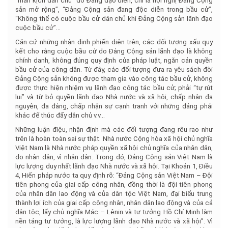
“màn kịch dân chủ” do Đảng đạo diễn, chỉ là hội nghị Đảng Cộng
sản mở rộng”, “Đảng Cộng sản đang độc diễn trong bầu cử”,
“Không thể có cuộc bầu cử dân chủ khi Đảng Cộng sản lãnh đạo
cuộc bầu cử”…
Căn cứ những nhận định phiến diện trên, các đối tượng xấu quy
kết cho rằng cuộc bầu cử do Đảng Cộng sản lãnh đạo là không
chính danh, không đúng quy định của pháp luật, ngăn cản quyền
bầu cử của công dân. Từ đây, các đối tượng đưa ra yêu sách đòi
Đảng Cộng sản không được tham gia vào công tác bầu cử, không
được thực hiện nhiệm vụ lãnh đạo công tác bầu cử; phải “tự rút
lui” và từ bỏ quyền lãnh đạo Nhà nước và xã hội, chấp nhận đa
nguyên, đa đảng, chấp nhận sự cạnh tranh với những đảng phái
khác để thúc đẩy dân chủ v.v…
Những luận điệu, nhận định mà các đối tượng đang rêu rao như
trên là hoàn toàn sai sự thật. Nhà nước Cộng hòa xã hội chủ nghĩa
Việt Nam là Nhà nước pháp quyền xã hội chủ nghĩa của nhân dân,
do nhân dân, vì nhân dân. Trong đó, Đảng Cộng sản Việt Nam là
lực lượng duy nhất lãnh đạo Nhà nước và xã hội. Tại Khoản 1, Điều
4, Hiến pháp nước ta quy định rõ: “Đảng Cộng sản Việt Nam – Đội
tiên phong của giai cấp công nhân, đồng thời là đội tiên phong
của nhân dân lao động và của dân tộc Việt Nam, đại biểu trung
thành lợi ích của giai cấp công nhân, nhân dân lao động và của cả
dân tộc, lấy chủ nghĩa Mác – Lênin và tư tưởng Hồ Chí Minh làm
nền tảng tư tưởng, là lực lượng lãnh đạo Nhà nước và xã hội”. Vì