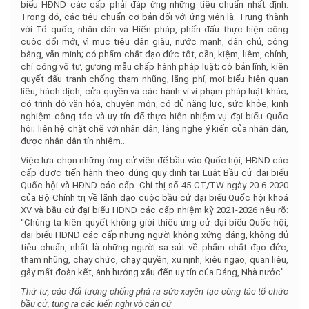
biểu HĐND các cấp phải đáp ứng những tiêu chuẩn nhất định.
Trong đó, các tiêu chuẩn cơ bản đối với ứng viên là: Trung thành
với Tổ quốc, nhân dân và Hiến pháp, phấn đấu thực hiện công
cuộc đổi mới, vì mục tiêu dân giàu, nước mạnh, dân chủ, công
bằng, văn minh; có phẩm chất đạo đức tốt, cần, kiệm, liêm, chính,
chí công vô tư, gương mẫu chấp hành pháp luật; có bản lĩnh, kiên
quyết đấu tranh chống tham nhũng, lãng phí, mọi biểu hiện quan
liêu, hách dịch, cửa quyền và các hành vi vi phạm pháp luật khác;
có trình độ văn hóa, chuyên môn, có đủ năng lực, sức khỏe, kinh
nghiệm công tác và uy tín để thực hiện nhiệm vụ đại biểu Quốc
hội; liên hệ chặt chẽ với nhân dân, lắng nghe ý kiến của nhân dân,
được nhân dân tín nhiệm…
Việc lựa chọn những ứng cử viên để bầu vào Quốc hội, HĐND các
cấp được tiến hành theo đúng quy định tại Luật Bầu cử đại biểu
Quốc hội và HĐND các cấp. Chỉ thị số 45-CT/TW ngày 20-6-2020
của Bộ Chính trị về lãnh đạo cuộc bầu cử đại biểu Quốc hội khoá
XV và bầu cử đại biểu HĐND các cấp nhiệm kỳ 2021-2026 nêu rõ:
“Chúng ta kiên quyết không giới thiệu ứng cử đại biểu Quốc hội,
đại biểu HĐND các cấp những người không xứng đáng, không đủ
tiêu chuẩn, nhất là những người sa sút về phẩm chất đạo đức,
tham nhũng, chạy chức, chạy quyền, xu nịnh, kiêu ngạo, quan liêu,
gây mất đoàn kết, ảnh hưởng xấu đến uy tín của Đảng, Nhà nước”.
Thứ tư, các đối tượng chống phá ra sức xuyên tạc công tác tổ chức
bầu cử, tung ra các kiến nghị vô căn cứ