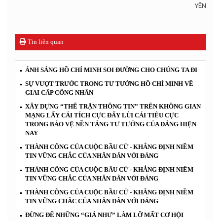
YÊN
Tin liên quan
ÁNH SÁNG HỒ CHÍ MINH SOI ĐƯỜNG CHO CHÚNG TA ĐI
SỰ VƯỢT TRƯỚC TRONG TƯ TƯỞNG HỒ CHÍ MINH VỀ
GIAI CẤP CÔNG NHÂN
XÂY DỰNG “THẾ TRẬN THÔNG TIN” TRÊN KHÔNG GIAN
MẠNG LẤY CÁI TÍCH CỰC ĐẨY LÙI CÁI TIÊU CỰC
TRONG BẢO VỆ NỀN TẢNG TƯ TƯỞNG CỦA ĐẢNG HIỆN
NAY
THÀNH CÔNG CỦA CUỘC BẦU CỬ - KHẲNG ĐỊNH NIỀM
TIN VỮNG CHẮC CỦA NHÂN DÂN VỚI ĐẢNG
THÀNH CÔNG CỦA CUỘC BẦU CỬ - KHẲNG ĐỊNH NIỀM
TIN VỮNG CHẮC CỦA NHÂN DÂN VỚI ĐẢNG
THÀNH CÔNG CỦA CUỘC BẦU CỬ - KHẲNG ĐỊNH NIỀM
TIN VỮNG CHẮC CỦA NHÂN DÂN VỚI ĐẢNG
ĐỪNG ĐỂ NHỮNG “GIÁ NHƯ” LÀM LỠ MẤT CƠ HỘI