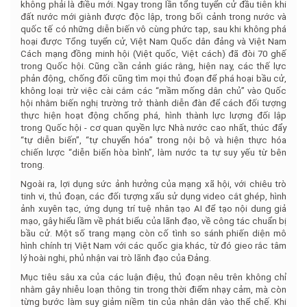
không phải là điều mới. Ngay trong lần tổng tuyển cử đầu tiên khi
đất nước mới giành được độc lập, trong bối cảnh trong nước và
quốc tế có những diễn biến vô cùng phức tạp, sau khi không phá
hoại được Tổng tuyển cử, Việt Nam Quốc dân đảng và Việt Nam
Cách mạng đồng minh hội (Việt quốc, Việt cách) đã đòi 70 ghế
trong Quốc hội. Cũng cần cảnh giác rằng, hiện nay, các thế lực
phản động, chống đối cũng tìm mọi thủ đoạn để phá hoại bầu cử,
không loại trừ việc cài cắm các “mầm mống dân chủ” vào Quốc
hội nhằm biến nghị trường trở thành diễn đàn để cách đối tượng
thực hiện hoạt động chống phá, hình thành lực lượng đối lập
trong Quốc hội - cơ quan quyền lực Nhà nước cao nhất, thúc đẩy
“tự diễn biến”, “tự chuyển hóa” trong nội bộ và hiện thực hóa
chiến lược “diễn biến hòa bình”, làm nước ta tự suy yếu từ bên
trong.
Ngoài ra, lợi dụng sức ảnh hưởng của mạng xã hội, với chiêu trò
tinh vi, thủ đoạn, các đối tượng xấu sử dụng video cắt ghép, hình
ảnh xuyên tạc, ứng dụng trí tuệ nhân tạo AI để tạo nội dung giả
mạo, gây hiểu lầm về phát biểu của lãnh đạo, về công tác chuẩn bị
bầu cử. Một số trang mạng còn cố tình so sánh phiến diện mô
hình chính trị Việt Nam với các quốc gia khác, từ đó gieo rắc tâm
lý hoài nghi, phủ nhận vai trò lãnh đạo của Đảng.
Mục tiêu sâu xa của các luận điệu, thủ đoạn nêu trên không chỉ
nhằm gây nhiễu loạn thông tin trong thời điểm nhạy cảm, mà còn
từng bước làm suy giảm niềm tin của nhân dân vào thể chế. Khi