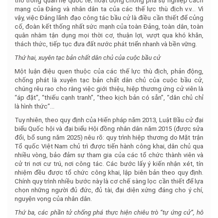
thổ trong quan hệ quốc tế; hoạt động chống phá sự nghiệp cách
mạng của Đảng và nhân dân ta của các thế lực thù địch v.v… Vì
vậy, việc Đảng lãnh đạo công tác bầu cử là điều cần thiết để củng
cố, đoàn kết thống nhất sức mạnh của toàn Đảng, toàn dân, toàn
quân nhằm tận dụng mọi thời cơ, thuận lợi, vượt qua khó khăn,
thách thức, tiếp tục đưa đất nước phát triển nhanh và bền vững.
Thứ hai, xuyên tạc bản chất dân chủ của cuộc bầu cử
Một luận điệu quen thuộc của các thế lực thù địch, phản động,
chống phát là xuyên tạc bản chất dân chủ của cuộc bầu cử,
chúng rêu rao cho rằng việc giới thiệu, hiệp thương ứng cử viên là
“áp đặt”, “thiếu cạnh tranh”, “theo kịch bản có sẵn”, “dân chủ chỉ
là hình thức”...
Tuy nhiên, theo quy định của Hiến pháp năm 2013, Luật Bầu cử đại
biểu Quốc hội và đại biểu Hội đồng nhân dân năm 2015 (được sửa
đổi, bổ sung năm 2025) nêu rõ: quy trình hiệp thương do Mặt trận
Tổ quốc Việt Nam chủ trì được tiến hành công khai, dân chủ qua
nhiều vòng, bảo đảm sự tham gia của các tổ chức thành viên và
cử tri nơi cư trú, nơi công tác. Các bước lấy ý kiến nhận xét, tín
nhiệm đều được tổ chức công khai, lập biên bản theo quy định.
Chính quy trình nhiều bước này là cơ chế sàng lọc cần thiết để lựa
chọn những người đủ đức, đủ tài, đại diện xứng đáng cho ý chí,
nguyện vọng của nhân dân.
Thứ ba, các phần tử chống phá thực hiện chiêu trò “tự ứng cử”, hô