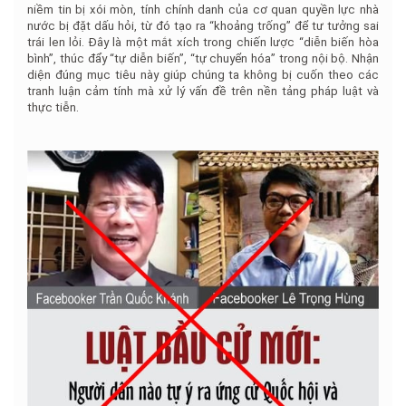
niềm tin bị xói mòn, tính chính danh của cơ quan quyền lực nhà
nước bị đặt dấu hỏi, từ đó tạo ra “khoảng trống” để tư tưởng sai
trái len lỏi. Đây là một mắt xích trong chiến lược “diễn biến hòa
bình”, thúc đẩy “tự diễn biến”, “tự chuyển hóa” trong nội bộ. Nhận
diện đúng mục tiêu này giúp chúng ta không bị cuốn theo các
tranh luận cảm tính mà xử lý vấn đề trên nền tảng pháp luật và
thực tiễn.