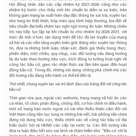
Hội đồng nhân dân các cấp nhiệm kỳ 2021-2026 cũng như các
nhiệm kỳ trước cho thấy, mỗi khi chuẩn bị diễn ra sự kiện, trên
không gian mạng lại xuất hiện dày đặc thông tin sai trái, xuyên tạc
như tung tin thất thiệt, bóp méo quy trình hiệp thương, bịa đặt về
tiêu chuẩn đại biểu nhằm tạo nghi ngờ trong dư luận. Những chiêu
trò này tiếp tục lặp lại khi chuẩn bị cho nhiệm kỳ 2026-2031, với
mức độ tinh vi hơn, tận dụng triệt để tốc độ lan truyền của mạng
xã hội và các nền tảng xuyên biên giới. Bằng việc xuyên tạc thông
tin, đưa ra những bình luận, nhận xét, đánh giá thiếu trung thực,
phiến diện, một chiều, quy chụp, các đối tượng xấu đang hướng
lái dư luận theo hướng tiêu cực, kích động tư tưởng hoài nghi về
công tác bầu cử, gieo rắc nhận thức sai lầm liên quan đến hoạt
động bầu cử. Trong đó, những nội dung chống phá chính mà các
đối tượng xấu đang tiến hành có thể kể đến là:
Thứ nhất, chúng xuyên tạc vai trò lãnh đạo của Đảng đối với công tác
bầu cử
Thời gian vừa qua, ngoài các website, trang mạng xã hội do các
cá nhân, tổ chức phản động, chống đối, cơ hội chính trị điều hành,
một số trang báo nước ngoài có cái nhìn thiếu thiện cảm đối với
Việt Nam cũng liên tục tung ra những bài viết, bài phỏng vấn chứa
đựng nội dung tiêu cực, thiếu chính xác về công tác bầu cử đại
biểu Quốc hội và HĐND các cấp tại nước ta. Các đối tượng xấu
đưa ra luận điệu hết sức sai lệch và thâm hiểm như: “Bầu cử chỉ là