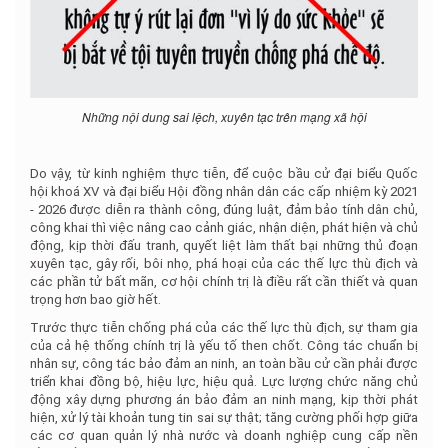
Những nội dung sai lệch, xuyên tạc trên mạng xã hội
Do vậy, từ kinh nghiệm thực tiễn, để cuộc bầu cử đại biểu Quốc
hội khoá XV và đại biểu Hội đồng nhân dân các cấp nhiệm kỳ 2021
- 2026 được diễn ra thành công, đúng luật, đảm bảo tính dân chủ,
công khai thì việc nâng cao cảnh giác, nhận diện, phát hiện và chủ
động, kịp thời đấu tranh, quyết liệt làm thất bại những thủ đoạn
xuyên tạc, gây rối, bôi nhọ, phá hoại của các thế lực thù địch và
các phần tử bất mãn, cơ hội chính trị là điều rất cần thiết và quan
trọng hơn bao giờ hết.
Trước thực tiễn chống phá của các thế lực thù địch, sự tham gia
của cả hệ thống chính trị là yếu tố then chốt. Công tác chuẩn bị
nhân sự, công tác bảo đảm an ninh, an toàn bầu cử cần phải được
triển khai đồng bộ, hiệu lực, hiệu quả. Lực lượng chức năng chủ
động xây dựng phương án bảo đảm an ninh mạng, kịp thời phát
hiện, xử lý tài khoản tung tin sai sự thật; tăng cường phối hợp giữa
các cơ quan quản lý nhà nước và doanh nghiệp cung cấp nền