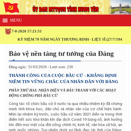
7-8-2026 17:21:51
KỶ NIỆM 79 NĂM NGÀY THƯƠNG BINH - LIỆT SĨ (27/7/1947 - 27/7/2026)
Bảo vệ nền tảng tư tưởng của Đảng
Đăng ngày: 31/03/2026 - Lượt xem: 230
THÀNH CÔNG CỦA CUỘC BẦU CỬ - KHẲNG ĐỊNH
NIỀM TIN VỮNG CHẮC CỦA NHÂN DÂN VỚI ĐẢNG
PHẦN THỨ HAI: NHẬN DIỆN VÀ ĐẤU TRANH VỚI CÁC HOẠT
ĐỘNG CHỐNG PHÁ BẦU CỬ
Công tác tổ chức bầu cử ở nước ta qua nhiều nhiệm kỳ đã chứng
minh tính khoa học, dân chủ và nhân văn của cơ chế hiện hành.
Nhìn lại nhiệm kỳ trước, cuộc bầu cử năm 2021 diễn ra trong thời
điểm hết sức khó khăn khi đại dịch Covid-19 bùng nổ, ảnh hưởng
lớn đến mọi mặt của đời sống chính trị, kinh tế, văn hóa xã hội, an
ninh quốc phòng. Tuy nhiên dưới sự lãnh đạo tài tình của Đảng,