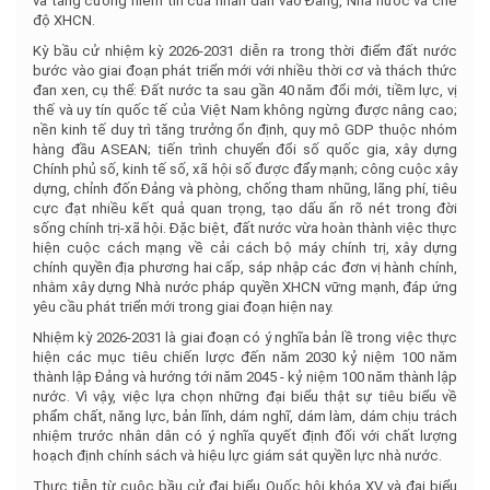
và tăng cường niềm tin của nhân dân vào Đảng, Nhà nước và chế
độ XHCN.
Kỳ bầu cử nhiệm kỳ 2026-2031 diễn ra trong thời điểm đất nước
bước vào giai đoạn phát triển mới với nhiều thời cơ và thách thức
đan xen, cụ thể: Đất nước ta sau gần 40 năm đổi mới, tiềm lực, vị
thế và uy tín quốc tế của Việt Nam không ngừng được nâng cao;
nền kinh tế duy trì tăng trưởng ổn định, quy mô GDP thuộc nhóm
hàng đầu ASEAN; tiến trình chuyển đổi số quốc gia, xây dựng
Chính phủ số, kinh tế số, xã hội số được đẩy mạnh; công cuộc xây
dựng, chỉnh đốn Đảng và phòng, chống tham nhũng, lãng phí, tiêu
cực đạt nhiều kết quả quan trọng, tạo dấu ấn rõ nét trong đời
sống chính trị-xã hội. Đặc biệt, đất nước vừa hoàn thành việc thực
hiện cuộc cách mạng về cải cách bộ máy chính trị, xây dựng
chính quyền địa phương hai cấp, sáp nhập các đơn vị hành chính,
nhằm xây dựng Nhà nước pháp quyền XHCN vững mạnh, đáp ứng
yêu cầu phát triển mới trong giai đoạn hiện nay.
Nhiệm kỳ 2026-2031 là giai đoạn có ý nghĩa bản lề trong việc thực
hiện các mục tiêu chiến lược đến năm 2030 kỷ niệm 100 năm
thành lập Đảng và hướng tới năm 2045 - kỷ niệm 100 năm thành lập
nước. Vì vậy, việc lựa chọn những đại biểu thật sự tiêu biểu về
phẩm chất, năng lực, bản lĩnh, dám nghĩ, dám làm, dám chịu trách
nhiệm trước nhân dân có ý nghĩa quyết định đối với chất lượng
hoạch định chính sách và hiệu lực giám sát quyền lực nhà nước.
Thực tiễn từ cuộc bầu cử đại biểu Quốc hội khóa XV và đại biểu