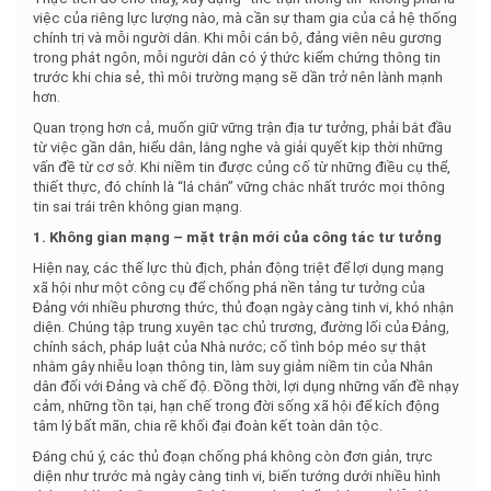
việc của riêng lực lượng nào, mà cần sự tham gia của cả hệ thống
chính trị và mỗi người dân. Khi mỗi cán bộ, đảng viên nêu gương
trong phát ngôn, mỗi người dân có ý thức kiểm chứng thông tin
trước khi chia sẻ, thì môi trường mạng sẽ dần trở nên lành mạnh
hơn.
Quan trọng hơn cả, muốn giữ vững trận địa tư tưởng, phải bắt đầu
từ việc gần dân, hiểu dân, lắng nghe và giải quyết kịp thời những
vấn đề từ cơ sở. Khi niềm tin được củng cố từ những điều cụ thể,
thiết thực, đó chính là “lá chắn” vững chắc nhất trước mọi thông
tin sai trái trên không gian mạng.
1. Không gian mạng – mặt trận mới của công tác tư tưởng
Hiện nay, các thế lực thù địch, phản động triệt để lợi dụng mạng
xã hội như một công cụ để chống phá nền tảng tư tưởng của
Đảng với nhiều phương thức, thủ đoạn ngày càng tinh vi, khó nhận
diện. Chúng tập trung xuyên tạc chủ trương, đường lối của Đảng,
chính sách, pháp luật của Nhà nước; cố tình bóp méo sự thật
nhằm gây nhiễu loạn thông tin, làm suy giảm niềm tin của Nhân
dân đối với Đảng và chế độ. Đồng thời, lợi dụng những vấn đề nhạy
cảm, những tồn tại, hạn chế trong đời sống xã hội để kích động
tâm lý bất mãn, chia rẽ khối đại đoàn kết toàn dân tộc.
Đáng chú ý, các thủ đoạn chống phá không còn đơn giản, trực
diện như trước mà ngày càng tinh vi, biến tướng dưới nhiều hình