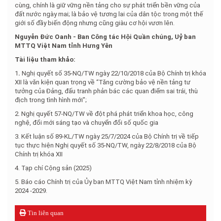
cùng, chính là giữ vững nền tảng cho sự phát triển bền vững của
đất nước ngày mai; là bảo vệ tương lai của dân tộc trong một thế
giới số đầy biến động nhưng cũng giàu cơ hội vươn lên.
Nguyễn Đức Oanh - Ban Công tác Hội Quần chúng, Uỷ ban
MTTQ Việt Nam tỉnh Hưng Yên
Tài liệu tham khảo:
1
.
Nghị quyết số 35-NQ/TW ngày 22/10/2018 của Bộ Chính trị khóa
XII là văn kiện quan trọng về “Tăng cường bảo vệ nền tảng tư
tưởng của Đảng, đấu tranh phản bác các quan điểm sai trái, thù
địch trong tình hình mới”;
2. Nghị quyết 57-NQ/TW về đột phá phát triển khoa học, công
nghệ, đổi mới sáng tạo và chuyển đổi số quốc gia
3. Kết luận số 89-KL/TW ngày 25/7/2024 của Bộ Chính trị về tiếp
tục thực hiện Nghị quyết số 35-NQ/TW, ngày 22/8/2018 của Bộ
Chính trị khóa XII
4. Tạp chí Cộng sản (2025)
5. Báo cáo Chính trị của Ủy ban MTTQ Việt Nam tỉnh nhiệm kỳ
2024 -2029.
Tin liên quan