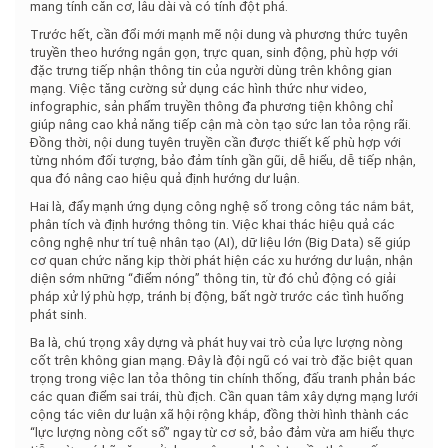
mang tính căn cơ, lâu dài và có tính đột phá.
Trước hết, cần đổi mới mạnh mẽ nội dung và phương thức tuyên
truyền theo hướng ngắn gọn, trực quan, sinh động, phù hợp với
đặc trưng tiếp nhận thông tin của người dùng trên không gian
mạng. Việc tăng cường sử dụng các hình thức như video,
infographic, sản phẩm truyền thông đa phương tiện không chỉ
giúp nâng cao khả năng tiếp cận mà còn tạo sức lan tỏa rộng rãi.
Đồng thời, nội dung tuyên truyền cần được thiết kế phù hợp với
từng nhóm đối tượng, bảo đảm tính gần gũi, dễ hiểu, dễ tiếp nhận,
qua đó nâng cao hiệu quả định hướng dư luận.
Hai là, đẩy mạnh ứng dụng công nghệ số trong công tác nắm bắt,
phân tích và định hướng thông tin. Việc khai thác hiệu quả các
công nghệ như trí tuệ nhân tạo (AI), dữ liệu lớn (Big Data) sẽ giúp
cơ quan chức năng kịp thời phát hiện các xu hướng dư luận, nhận
diện sớm những “điểm nóng” thông tin, từ đó chủ động có giải
pháp xử lý phù hợp, tránh bị động, bất ngờ trước các tình huống
phát sinh.
Ba là, chú trọng xây dựng và phát huy vai trò của lực lượng nòng
cốt trên không gian mạng. Đây là đội ngũ có vai trò đặc biệt quan
trọng trong việc lan tỏa thông tin chính thống, đấu tranh phản bác
các quan điểm sai trái, thù địch. Cần quan tâm xây dựng mạng lưới
cộng tác viên dư luận xã hội rộng khắp, đồng thời hình thành các
“lực lượng nòng cốt số” ngay từ cơ sở, bảo đảm vừa am hiểu thực