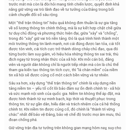
trước mắt mà còn là đòi hỏi mang tính chiến lược, quyết định khả
năng giữ vững vai trò lãnh đạo về tư tưởng của Đảng trong bối
cảnh chuyển đổi số sâu rộng.
Một “thế trận thông tin” hiệu quả không đơn thuần là sự gia tăng
về số lượng thông tin chính thống, mà là sự kết hợp chặt chẽ giữa
tư duy chủ động và phương thức hiện đại, giữa “xây” và “chống”,
trong đó “xây” giữ vai trò nền tảng. Đó là quá trình hình thành một
môi trường thông tin lành mạnh, nơi cái đúng được lan tỏa, cái tốt
được tôn vinh, cái tích cực trở thành dòng chảy chủ đạo, qua đó
từng bước làm suy giảm, vô hiệu hóa những thông tin sai trái, thù
địch ngay từ trong nhận thức của xã hội. Khi mỗi cán bộ, đảng
viên và người dân không chỉ là người tiếp nhận mà còn là chủ thể
tham gia kiến tạo thông tin tích cực, thì “lá chắn mềm” của niềm
tin xã hội sẽ được củng cố một cách bền vững và tự nhiên.
Sâu xa hơn, xây dựng “thế trận thông tin” chính là xây dựng nền
tảng niềm tin – yếu tố cốt lõi bảo đảm sự ổn định chính trị - xã hội
và sức mạnh nội sinh của quốc gia. Niềm tin không thể áp đặt, mà
được hình thành từ sự minh bạch, kịp thời và thuyết phục trong
thông tin; từ sự gần dân, hiểu dân và trách nhiệm của cả hệ thống
chính trị. Khi niềm tin được củng cố, đó chính là “thành trì vững
chắc” nhất để bảo vệ Đảng, bảo vệ chế độ trước mọi âm mưu, thủ
đoạn chống phá.
Giữ vững trận địa tư tưởng trên không gian mạng hôm nay, suy cho