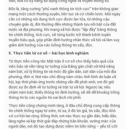
tiễn, vừa có kỹ năng sử dụng công nghệ và truyền thông số.
Bốn là, tăng cường “phủ xanh thông tin tích cực” trên không gian
mạng một cách thường xuyên, liên tục và có chiến lược. Mỗi ngày
cần có những nội dung tích cực được lan tỏa, từ những câu
chuyện giản dị, đời thường đến những thành tựu nổi bật của đất
nước và địa phương. Khi mạng xã hội được “lấp đầy” bằng thông
tin chính thống, tích cực, sẽ từng bước trở thành kênh tuyên
truyền hiệu quả, góp phần định hướng nhận thức xã hội và làm suy
giảm ảnh hưởng của các luồng thông tin xấu, độc.
5. Thực tiễn từ cơ sở – bài học kinh nghiệm
Từ thực tiễn công tác Mặt trận ở cơ sở cho thấy, hiệu quả của
việc bảo vệ nền tảng tư tưởng của Đảng gắn chặt với khả năng
nắm bắt, xử lý thông tin và mức độ gần dân, sát dân của mỗi địa
phương, đơn vị. Nơi nào chủ động nắm chắc tình hình dư luận xã
hội, kịp thời phản ứng trước những vấn đề phát sinh, nơi đó giữ
được sự ổn định về tư tưởng và trật tự xã hội. Ngược lại, nếu
chậm nắm bắt, thiếu thông tin định hướng, sẽ dễ để khoảng trống
thông tin bị các nguồn tin sai lệch chi phối.
Thực tiễn cũng chứng minh rằng, ở đâu chủ động cung cấp thông
tin chính thống ngay từ sớm, từ xa, ở đó tin giả, tin xấu, độc khó
có cơ hội lan rộng. Đồng thời, nơi nào thực sự gần dân, hiểu dân,
lắng nghe và kịp thời giải đáp những băn khoăn, vướng mắc của
người dân, nơi đó tạo dựng được niềm tin bền vững – yếu tố cốt