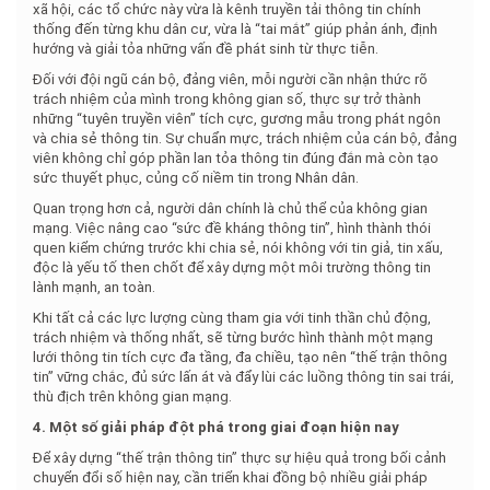
xã hội, các tổ chức này vừa là kênh truyền tải thông tin chính
thống đến từng khu dân cư, vừa là “tai mắt” giúp phản ánh, định
hướng và giải tỏa những vấn đề phát sinh từ thực tiễn.
Đối với đội ngũ cán bộ, đảng viên, mỗi người cần nhận thức rõ
trách nhiệm của mình trong không gian số, thực sự trở thành
những “tuyên truyền viên” tích cực, gương mẫu trong phát ngôn
và chia sẻ thông tin. Sự chuẩn mực, trách nhiệm của cán bộ, đảng
viên không chỉ góp phần lan tỏa thông tin đúng đắn mà còn tạo
sức thuyết phục, củng cố niềm tin trong Nhân dân.
Quan trọng hơn cả, người dân chính là chủ thể của không gian
mạng. Việc nâng cao “sức đề kháng thông tin”, hình thành thói
quen kiểm chứng trước khi chia sẻ, nói không với tin giả, tin xấu,
độc là yếu tố then chốt để xây dựng một môi trường thông tin
lành mạnh, an toàn.
Khi tất cả các lực lượng cùng tham gia với tinh thần chủ động,
trách nhiệm và thống nhất, sẽ từng bước hình thành một mạng
lưới thông tin tích cực đa tầng, đa chiều, tạo nên “thế trận thông
tin” vững chắc, đủ sức lấn át và đẩy lùi các luồng thông tin sai trái,
thù địch trên không gian mạng.
4. Một số giải pháp đột phá trong giai đoạn hiện nay
Để xây dựng “thế trận thông tin” thực sự hiệu quả trong bối cảnh
chuyển đổi số hiện nay, cần triển khai đồng bộ nhiều giải pháp