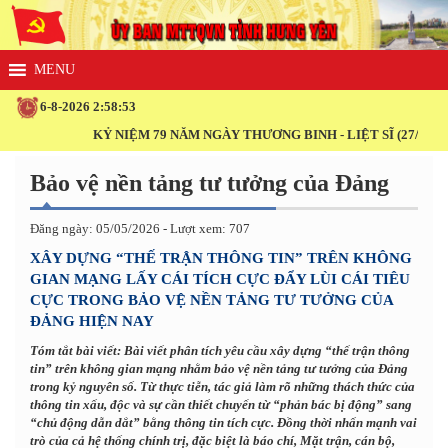
6-8-2026 2:58:54
KỶ NIỆM 79 NĂM NGÀY THƯƠNG BINH - LIỆT SĨ (27/7/1947 - 27/
Bảo vệ nền tảng tư tưởng của Đảng
Đăng ngày: 05/05/2026 - Lượt xem: 707
XÂY DỰNG “THẾ TRẬN THÔNG TIN” TRÊN KHÔNG
GIAN MẠNG LẤY CÁI TÍCH CỰC ĐẨY LÙI CÁI TIÊU
CỰC TRONG BẢO VỆ NỀN TẢNG TƯ TƯỞNG CỦA
ĐẢNG HIỆN NAY
Tóm tắt bài viết: Bài viết phân tích yêu cầu xây dựng “thế trận thông
tin” trên không gian mạng nhằm bảo vệ nền tảng tư tưởng của Đảng
trong kỷ nguyên số. Từ thực tiễn, tác giả làm rõ những thách thức của
thông tin xấu, độc và sự cần thiết chuyển từ “phản bác bị động” sang
“chủ động dẫn dắt” bằng thông tin tích cực. Đồng thời nhấn mạnh vai
trò của cả hệ thống chính trị, đặc biệt là báo chí, Mặt trận, cán bộ,