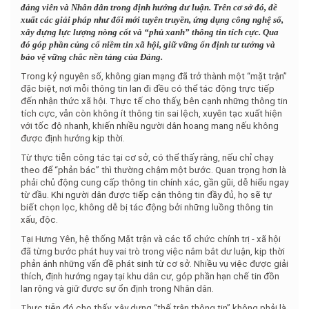
đảng viên và Nhân dân trong định hướng dư luận. Trên cơ sở đó, đề
xuất các giải pháp như đổi mới tuyên truyền, ứng dụng công nghệ số,
xây dựng lực lượng nòng cốt và “phủ xanh” thông tin tích cực. Qua
đó góp phần củng cố niềm tin xã hội, giữ vững ổn định tư tưởng và
bảo vệ vững chắc nền tảng của Đảng.
Trong kỷ nguyên số, không gian mạng đã trở thành một “mặt trận”
đặc biệt, nơi mỗi thông tin lan đi đều có thể tác động trực tiếp
đến nhận thức xã hội. Thực tế cho thấy, bên cạnh những thông tin
tích cực, vẫn còn không ít thông tin sai lệch, xuyên tạc xuất hiện
với tốc độ nhanh, khiến nhiều người dân hoang mang nếu không
được định hướng kịp thời.
Từ thực tiễn công tác tại cơ sở, có thể thấy rằng, nếu chỉ chạy
theo để “phản bác” thì thường chậm một bước. Quan trọng hơn là
phải chủ động cung cấp thông tin chính xác, gần gũi, dễ hiểu ngay
từ đầu. Khi người dân được tiếp cận thông tin đầy đủ, họ sẽ tự
biết chọn lọc, không dễ bị tác động bởi những luồng thông tin
xấu, độc.
Tại Hưng Yên, hệ thống Mặt trận và các tổ chức chính trị - xã hội
đã từng bước phát huy vai trò trong việc nắm bắt dư luận, kịp thời
phản ánh những vấn đề phát sinh từ cơ sở. Nhiều vụ việc được giải
thích, định hướng ngay tại khu dân cư, góp phần hạn chế tin đồn
lan rộng và giữ được sự ổn định trong Nhân dân.
Thực tiễn đó cho thấy, xây dựng “thế trận thông tin” không phải là