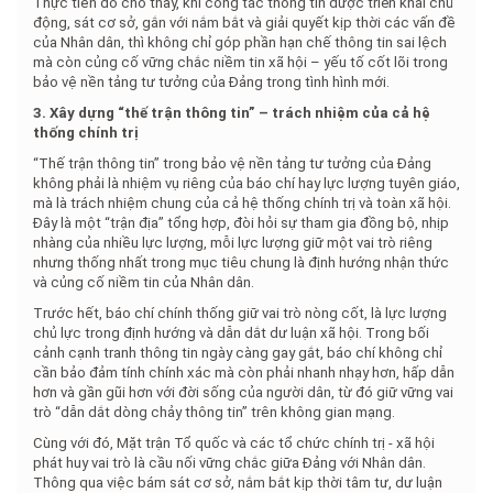
Thực tiễn đó cho thấy, khi công tác thông tin được triển khai chủ
động, sát cơ sở, gắn với nắm bắt và giải quyết kịp thời các vấn đề
của Nhân dân, thì không chỉ góp phần hạn chế thông tin sai lệch
mà còn củng cố vững chắc niềm tin xã hội – yếu tố cốt lõi trong
bảo vệ nền tảng tư tưởng của Đảng trong tình hình mới.
3. Xây dựng “thế trận thông tin” – trách nhiệm của cả hệ
thống chính trị
“Thế trận thông tin” trong bảo vệ nền tảng tư tưởng của Đảng
không phải là nhiệm vụ riêng của báo chí hay lực lượng tuyên giáo,
mà là trách nhiệm chung của cả hệ thống chính trị và toàn xã hội.
Đây là một “trận địa” tổng hợp, đòi hỏi sự tham gia đồng bộ, nhịp
nhàng của nhiều lực lượng, mỗi lực lượng giữ một vai trò riêng
nhưng thống nhất trong mục tiêu chung là định hướng nhận thức
và củng cố niềm tin của Nhân dân.
Trước hết, báo chí chính thống giữ vai trò nòng cốt, là lực lượng
chủ lực trong định hướng và dẫn dắt dư luận xã hội. Trong bối
cảnh cạnh tranh thông tin ngày càng gay gắt, báo chí không chỉ
cần bảo đảm tính chính xác mà còn phải nhanh nhạy hơn, hấp dẫn
hơn và gần gũi hơn với đời sống của người dân, từ đó giữ vững vai
trò “dẫn dắt dòng chảy thông tin” trên không gian mạng.
Cùng với đó, Mặt trận Tổ quốc và các tổ chức chính trị - xã hội
phát huy vai trò là cầu nối vững chắc giữa Đảng với Nhân dân.
Thông qua việc bám sát cơ sở, nắm bắt kịp thời tâm tư, dư luận