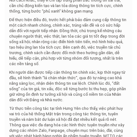
Nói cách khác, thay vì chỉ tập trung phản bác thông tin sai trái,
cần chủ động kiến tạo và lan tỏa dòng thông tin tích cực, chính
thống, từng bước “phủ xanh” không gian mạng.
Để thực hiện điều đó, trước hết phải bảo đảm cung cấp thông tin
một cách nhanh chóng, chính xác, trúng vấn đề và có sức hấp
dẫn đối với người tiếp nhận. Đồng thời, chú trọng kể những câu
chuyện người thật, việc thật, lan tỏa các giá trị tốt đẹp trong đời
sống xã hội; nhân rộng các điển hình tiên tiến, mô hình hiệu quả,
tạo hiệu ứng lan tỏa tích cực. Bên cạnh đó, việc truyền tải chủ
trương, chính sách cần được đổi mới theo hướng gần dân, dễ
hiểu, dễ tiếp cận, phù hợp với từng nhóm đối tượng, nhất là trên
các nền tảng số.
Khi người dân được tiếp cận thông tin chính xác, kịp thời ngay từ
đầu, sẽ hình thành “lá chắn nhận thức”, qua đó tự nâng cao khả
năng sàng lọc, nhận diện thông tin sai lệch. Chính lúc đó, “đất
sống” của tin giả, tin xấu, độc sẽ từng bước bị thu hẹp, góp phần
giữ vững ổn định tư tưởng xã hội và củng cố niềm tin của Nhân
dân đối với Đảng và Nhà nước.
Từ thực tiễn công tác tại tỉnh Hưng Yên cho thấy, việc phát huy
vai trò của hệ thống Mặt trận trong công tác thông tin, tuyên
truyền và nắm bắt dư luận xã hội đã đạt nhiều kết quả rõ nét.
Thông qua việc đa dạng hóa các hình thức tuyên truyền như xây
dựng các nhóm Zalo, Fanpage, chuyên mục trên báo, đài, cùng
với việc phát hành hàng nghìn ấn phẩm tuyên truyền, MTTQ các