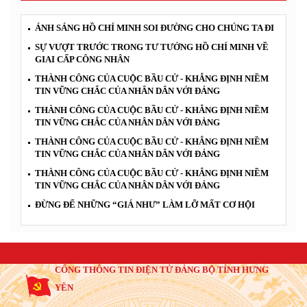
ÁNH SÁNG HỒ CHÍ MINH SOI ĐƯỜNG CHO CHÚNG TA ĐI
SỰ VƯỢT TRƯỚC TRONG TƯ TƯỞNG HỒ CHÍ MINH VỀ
GIAI CẤP CÔNG NHÂN
THÀNH CÔNG CỦA CUỘC BẦU CỬ - KHẲNG ĐỊNH NIỀM
TIN VỮNG CHẮC CỦA NHÂN DÂN VỚI ĐẢNG
THÀNH CÔNG CỦA CUỘC BẦU CỬ - KHẲNG ĐỊNH NIỀM
TIN VỮNG CHẮC CỦA NHÂN DÂN VỚI ĐẢNG
THÀNH CÔNG CỦA CUỘC BẦU CỬ - KHẲNG ĐỊNH NIỀM
TIN VỮNG CHẮC CỦA NHÂN DÂN VỚI ĐẢNG
THÀNH CÔNG CỦA CUỘC BẦU CỬ - KHẲNG ĐỊNH NIỀM
TIN VỮNG CHẮC CỦA NHÂN DÂN VỚI ĐẢNG
ĐỪNG ĐỂ NHỮNG “GIÁ NHƯ” LÀM LỠ MẤT CƠ HỘI
CỔNG THÔNG TIN ĐIỆN TỬ ĐẢNG BỘ TỈNH HƯNG
YÊN