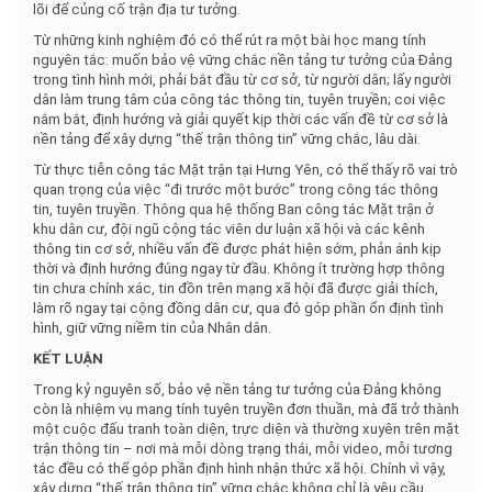
lõi để củng cố trận địa tư tưởng.
Từ những kinh nghiệm đó có thể rút ra một bài học mang tính
nguyên tắc: muốn bảo vệ vững chắc nền tảng tư tưởng của Đảng
trong tình hình mới, phải bắt đầu từ cơ sở, từ người dân; lấy người
dân làm trung tâm của công tác thông tin, tuyên truyền; coi việc
nắm bắt, định hướng và giải quyết kịp thời các vấn đề từ cơ sở là
nền tảng để xây dựng “thế trận thông tin” vững chắc, lâu dài.
Từ thực tiễn công tác Mặt trận tại Hưng Yên, có thể thấy rõ vai trò
quan trọng của việc “đi trước một bước” trong công tác thông
tin, tuyên truyền. Thông qua hệ thống Ban công tác Mặt trận ở
khu dân cư, đội ngũ cộng tác viên dư luận xã hội và các kênh
thông tin cơ sở, nhiều vấn đề được phát hiện sớm, phản ánh kịp
thời và định hướng đúng ngay từ đầu. Không ít trường hợp thông
tin chưa chính xác, tin đồn trên mạng xã hội đã được giải thích,
làm rõ ngay tại cộng đồng dân cư, qua đó góp phần ổn định tình
hình, giữ vững niềm tin của Nhân dân.
KẾT LUẬN
Trong kỷ nguyên số, bảo vệ nền tảng tư tưởng của Đảng không
còn là nhiệm vụ mang tính tuyên truyền đơn thuần, mà đã trở thành
một cuộc đấu tranh toàn diện, trực diện và thường xuyên trên mặt
trận thông tin – nơi mà mỗi dòng trạng thái, mỗi video, mỗi tương
tác đều có thể góp phần định hình nhận thức xã hội. Chính vì vậy,
xây dựng “thế trận thông tin” vững chắc không chỉ là yêu cầu