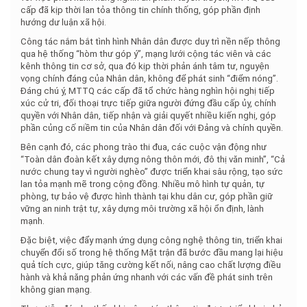
cấp đã kịp thời lan tỏa thông tin chính thống, góp phần định
hướng dư luận xã hội.
Công tác nắm bắt tình hình Nhân dân được duy trì nền nếp thông
qua hệ thống “hòm thư góp ý”, mạng lưới cộng tác viên và các
kênh thông tin cơ sở, qua đó kịp thời phản ánh tâm tư, nguyện
vọng chính đáng của Nhân dân, không để phát sinh “điểm nóng”.
Đáng chú ý, MTTQ các cấp đã tổ chức hàng nghìn hội nghị tiếp
xúc cử tri, đối thoại trực tiếp giữa người đứng đầu cấp ủy, chính
quyền với Nhân dân, tiếp nhận và giải quyết nhiều kiến nghị, góp
phần củng cố niềm tin của Nhân dân đối với Đảng và chính quyền.
Bên cạnh đó, các phong trào thi đua, các cuộc vận động như
“Toàn dân đoàn kết xây dựng nông thôn mới, đô thị văn minh”, “Cả
nước chung tay vì người nghèo” được triển khai sâu rộng, tạo sức
lan tỏa mạnh mẽ trong cộng đồng. Nhiều mô hình tự quản, tự
phòng, tự bảo vệ được hình thành tại khu dân cư, góp phần giữ
vững an ninh trật tự, xây dựng môi trường xã hội ổn định, lành
mạnh.
Đặc biệt, việc đẩy mạnh ứng dụng công nghệ thông tin, triển khai
chuyển đổi số trong hệ thống Mặt trận đã bước đầu mang lại hiệu
quả tích cực, giúp tăng cường kết nối, nâng cao chất lượng điều
hành và khả năng phản ứng nhanh với các vấn đề phát sinh trên
không gian mạng.