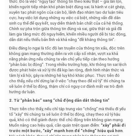
thức. Đó là việc “ngụy tạo” thông tin theo kiểu thật – giả lẫn lộn,
khiến người tiếp nhận khó phân biệt đúng sai; là hành vi cắt ghép,
xuyên tạc phát ngôn của cán bộ, lãnh đạo nhằm tạo dư luận tiêu
cực; hay việc lợi dụng những vụ việc cá biệt, những vấn đề dân
sinh cụ thể để quy kết, suy diễn thành bản chất của cả hệ thống.
Chính sự pha trộn giữa thông tin đúng và sai, giữa thật và giả đã
làm gia tăng mức độ nguy hiểm, khiến nhiều người dễ bị tác động,
dẫn dắt nếu thiếu bản lĩnh và khả năng “đề kháng thông tin”.
Điều đáng lo ngại là tốc độ lan truyền của thông tin xấu, độc trên
không gian mạng thường diễn ra với cấp số nhân, vượt xa khả
năng phản ứng nếu chúng ta vẫn chủ yếu tiếp cận theo hướng
“phản bác bị động”. Trong nhiều trường hợp, khi thông tin sai lệch
được phát hiện và xử lý thì đã kịp lan rộng, định hình nhận thức và
tâm lý xã hội, gây ra những hệ lụy khó khắc phục. Thực tiễn đó
cho thấy, nếu chỉ dừng lại ở việc “chạy theo để xử lý” thì chúng ta
sẽ luôn ở thế bị động, thậm chí có nguy cơ đánh mất vai trò định
hướng dư luận.
2. Từ “phản bác” sang “chủ động dẫn dắt thông tin”
Thực tiễn cho thấy, nếu chỉ tập trung vào “chống” mà thiếu đi yếu
tố “xây” thì chúng ta sẽ luôn ở thế bị động, chạy theo xử lý hậu
quả, khó có thể giành được thế chủ động trên không gian mạng.
Muốn nâng cao hiệu quả, cần quán triệt quan điểm:
“xây” phải đi
trước một bước, “xây” mạnh hơn để “chống” hiệu quả hơn
.