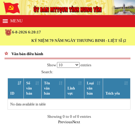
6-8-2026 6:20:17
KỶ NIỆM 79 NĂM NGÀY THƯƠNG BINH - LIỆT SĨ (27/7/1947 
Văn bản điều hành
Show
entries
Search:
Số
Tên
Loại
văn
văn
Lĩnh
văn
ID
bản
bản
vực
bản
Trích yếu
No data available in table
Showing 0 to 0 of 0 entries
Previous
Next