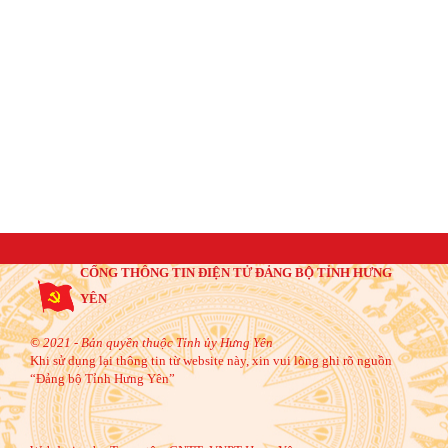
CỔNG THÔNG TIN ĐIỆN TỬ ĐẢNG BỘ TỈNH HƯNG
YÊN
© 2021 - Bản quyền thuộc Tỉnh ủy Hưng Yên
Khi sử dụng lại thông tin từ website này, xin vui lòng ghi rõ nguồn
“Đảng bộ Tỉnh Hưng Yên”