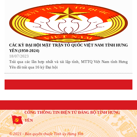
CÁC KỲ ĐẠI HỘI MẶT TRẬN TỔ QUỐC VIỆT NAM TỈNH HƯNG
YÊN (1950-2024)
18/07/2023
Trải qua các lần hợp nhất và tái lập tỉnh, MTTQ Việt Nam tỉnh Hưng
Yên đã trải qua 16 kỳ Đại hội
CỔNG THÔNG TIN ĐIỆN TỬ ĐẢNG BỘ TỈNH HƯNG
YÊN
© 2021 - Bản quyền thuộc Tỉnh ủy Hưng Yên