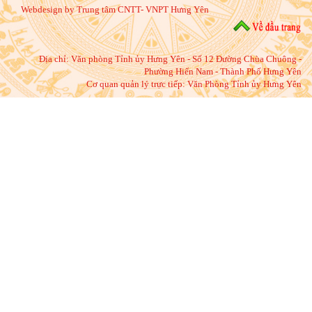
Webdesign by Trung tâm CNTT- VNPT Hưng Yên
Địa chỉ:
Văn phòng Tỉnh ủy Hưng Yên - Số 12 Đường Chùa Chuông -
Phường Hiến Nam - Thành Phố Hưng Yên
Cơ quan quản lý trực tiếp: Văn Phòng Tỉnh ủy Hưng Yên