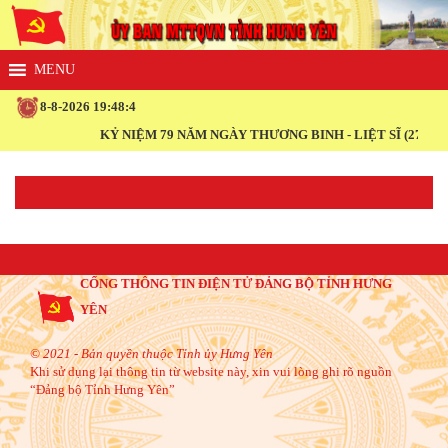
8-8-2026 19:48:4
KỶ NIỆM 79 NĂM NGÀY THƯƠNG BINH - LIỆT SĨ (27/7/1947 
CỔNG THÔNG TIN ĐIỆN TỬ ĐẢNG BỘ TỈNH HƯNG
YÊN
© 2021 - Bản quyền thuộc Tỉnh ủy Hưng Yên
Khi sử dụng lại thông tin từ website này, xin vui lòng ghi rõ nguồn
“Đảng bộ Tỉnh Hưng Yên”