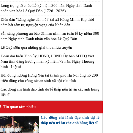
Long trọng tổ chức Lễ kỷ niệm 300 năm Ngày sinh Danh
nhân văn hóa Lê Quý Đôn (1726 - 2026)
Diễn đàn "Lắng nghe dân nói" tại xã Hồng Minh: Kịp thời
nắm bắt tâm tư, nguyện vọng của Nhân dân
Sẵn sàng phương án bảo đảm an ninh, an toàn lễ kỷ niệm 300
năm Ngày sinh Danh nhân văn hóa Lê Quý Đôn
Lê Quý Đôn qua những giai thoại lưu truyền
Đoàn đại biểu Tỉnh ủy, HĐND, UBND, Ủy ban MTTQ Việt
Nam tỉnh dâng hương nhân kỷ niệm 79 năm Ngày Thương
binh - Liệt sĩ
Hội đồng hương Hưng Yên tại thành phố Hà Nội ủng hộ 200
triệu đồng cho công tác an sinh xã hội của tỉnh
Các đồng chí lãnh đạo tỉnh dự lễ thắp nến tri ân các anh hùng
liệt sĩ
Tin quan tâm nhiều
Các đồng chí lãnh đạo tỉnh dự lễ
thắp nến tri ân các anh hùng liệt sĩ