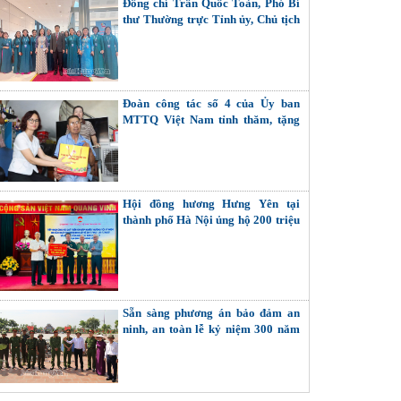
Đồng chí Trần Quốc Toản, Phó Bí
thư Thường trực Tỉnh ủy, Chủ tịch
Ủy ban MTTQ Việt Nam tỉnh dự
Đại hội đại biểu Phụ nữ toàn quốc
lần thứ XIV
Đoàn công tác số 4 của Ủy ban
MTTQ Việt Nam tỉnh thăm, tặng
quà các thương binh, gia đình liệt
sĩ
Hội đồng hương Hưng Yên tại
thành phố Hà Nội ủng hộ 200 triệu
đồng cho công tác an sinh xã hội
của tỉnh
Sẵn sàng phương án bảo đảm an
ninh, an toàn lễ kỷ niệm 300 năm
Ngày sinh Danh nhân văn hóa Lê
Quý Đôn