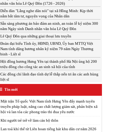
nhân văn hóa Lê Quý Đôn (1726 - 2026)
Diễn đàn "Lắng nghe dân nói" tại xã Hồng Minh: Kịp thời
nắm bắt tâm tư, nguyện vọng của Nhân dân
Sẵn sàng phương án bảo đảm an ninh, an toàn lễ kỷ niệm 300
năm Ngày sinh Danh nhân văn hóa Lê Quý Đôn
Lê Quý Đôn qua những giai thoại lưu truyền
Đoàn đại biểu Tỉnh ủy, HĐND, UBND, Ủy ban MTTQ Việt
Nam tỉnh dâng hương nhân kỷ niệm 79 năm Ngày Thương
binh - Liệt sĩ
Hội đồng hương Hưng Yên tại thành phố Hà Nội ủng hộ 200
triệu đồng cho công tác an sinh xã hội của tỉnh
Các đồng chí lãnh đạo tỉnh dự lễ thắp nến tri ân các anh hùng
liệt sĩ
Tin mới
Mặt trận Tổ quốc Việt Nam tỉnh Hưng Yên đẩy mạnh tuyên
truyền pháp luật, nâng cao chất lượng giám sát, phản biện xã
hội và lan tỏa các phong trào thi đua yêu nước
Khi người trẻ trở về làm cán bộ thôn
Lan toả khí thế từ Liên hoan tiếng hát khu dân cư năm 2026