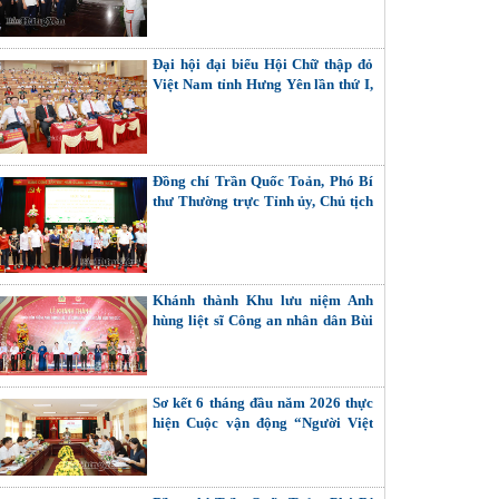
Đại hội đại biểu Hội Chữ thập đỏ
Việt Nam tỉnh Hưng Yên lần thứ I,
nhiệm kỳ 2026 - 2031
Đồng chí Trần Quốc Toản, Phó Bí
thư Thường trực Tỉnh ủy, Chủ tịch
Ủy ban MTTQ Việt Nam tỉnh tiếp
xúc cử tri các phường: Phố Hiến,
Sơn Nam, Hồng Châu
Khánh thành Khu lưu niệm Anh
hùng liệt sĩ Công an nhân dân Bùi
Thị Cúc
Sơ kết 6 tháng đầu năm 2026 thực
hiện Cuộc vận động “Người Việt
Nam ưu tiên dùng hàng Việt Nam”