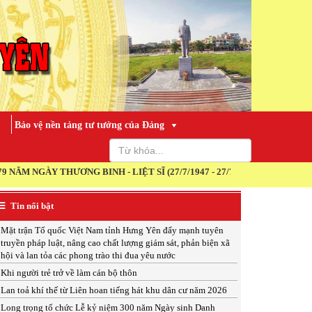
Bảo vệ nền tảng tư tưởng của Đảng
ÀY THƯƠNG BINH - LIỆT SĨ (27/7/1947 - 27/7/2026)
Tin nổi bật
Mặt trận Tổ quốc Việt Nam tỉnh Hưng Yên đẩy mạnh tuyên
truyền pháp luật, nâng cao chất lượng giám sát, phản biện xã
hội và lan tỏa các phong trào thi đua yêu nước
Khi người trẻ trở về làm cán bộ thôn
Lan toả khí thế từ Liên hoan tiếng hát khu dân cư năm 2026
Long trọng tổ chức Lễ kỷ niệm 300 năm Ngày sinh Danh