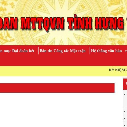
n mục Đại đoàn kết
Bản tin Công tác Mặt trận
Hệ thống văn bản
KỶ NIỆM 79 NĂM NG