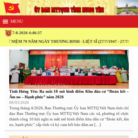
7-8-2026 4:46:38
 NIỆM 79 NĂM NGÀY THƯƠNG BINH - LIỆT SĨ (27/7/1947 - 27/7/2026)
Tỉnh Hưng Yên: Ra mắt 10 mô hình điểm Khu dân cư “Đoàn kết –
Ấm no – Hạnh phúc” năm 2026
08/05/2026
Trong tháng 4/2026, Ban Thường trực Ủy ban MTTQ Việt Nam tỉnh chỉ
đạo Ban Thường trực Ủy ban MTTQ Việt Nam các xã, phường tổ chức
thành công 10 hội nghị ra mắt mô hình điểm khu dân cư “Đoàn kết, ấm
no, hạnh phúc” cấp tỉnh và ký cam kết bảo đảm an […]