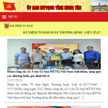
6-8-2026 11:31:6
KỶ NIỆM 79 NĂM NGÀY THƯƠNG BINH - LIỆT SĨ (27/7/1947 - 
Đoàn công tác số 3 của Ủy ban MTTQ Việt Nam tỉnh thăm, tặng quà
các thương binh, gia đình liệt sĩ
23/07/2026
Nhân kỷ niệm 79 năm Ngày Thương binh -Liệt sĩ (27/7/1947 -
27/7/2026), sáng ngày 23/7, Đoàn công tác số 3 của Ủy ban MTTQ Việt
Nam tỉnh do đồng chí Nguyễn Bật Khánh, Phó Chủ tịch Ủy ban MTTQ
Việt Nam tỉnh làm Trưởng đoàn đã đến thăm, tặng quà […]