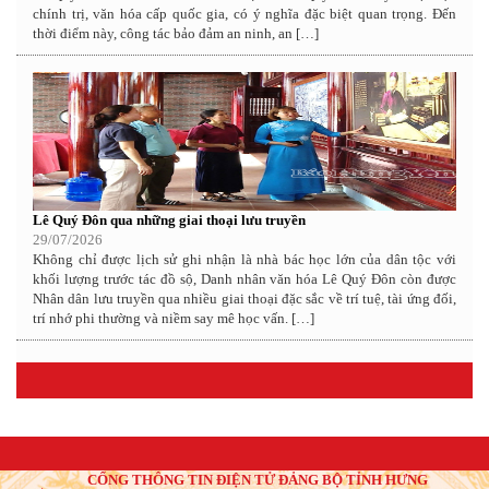
chính trị, văn hóa cấp quốc gia, có ý nghĩa đặc biệt quan trọng. Đến
thời điểm này, công tác bảo đảm an ninh, an […]
Lê Quý Đôn qua những giai thoại lưu truyền
29/07/2026
Không chỉ được lịch sử ghi nhận là nhà bác học lớn của dân tộc với
khối lượng trước tác đồ sộ, Danh nhân văn hóa Lê Quý Đôn còn được
Nhân dân lưu truyền qua nhiều giai thoại đặc sắc về trí tuệ, tài ứng đối,
trí nhớ phi thường và niềm say mê học vấn. […]
CỔNG THÔNG TIN ĐIỆN TỬ ĐẢNG BỘ TỈNH HƯNG