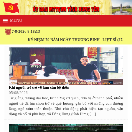
7-8-2026 8:18:13
KỶ NIỆM 79 NĂM NGÀY THƯƠNG BINH - LIỆT SĨ (27/7/1947 - 2
Khi người trẻ trở về làm cán bộ thôn
05/08/2026
Từ giảng đường đại học, từ những cơ quan, đơn vị ở thành phố, nhiều
người trẻ đã lựa chọn trở về quê hương, gắn bó với những con đường
làng, ngõ xóm thân thuộc. Nhờ chủ động phát hiện, tạo nguồn, vận
động và bố trí phù hợp, xã Đông Hưng (tỉnh Hưng […]