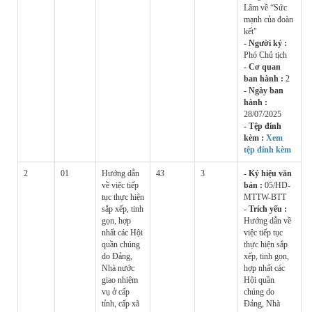
Lâm về “Sức
mạnh của đoàn
kết"
- Người ký :
Phó Chủ tịch
- Cơ quan
ban hành :
2
- Ngày ban
hành :
28/07/2025
- Tệp đính
kèm :
Xem
tệp đính kèm
2
01
Hướng dẫn
43
3
- Ký hiệu văn
về việc tiếp
bản :
05/HD-
tục thực hiện
MTTW-BTT
sắp xếp, tinh
- Trích yếu :
gọn, hợp
Hướng dẫn về
nhất các Hội
việc tiếp tục
quần chúng
thực hiện sắp
do Đảng,
xếp, tinh gọn,
Nhà nước
hợp nhất các
giao nhiệm
Hội quần
vụ ở cấp
chúng do
tỉnh, cấp xã
Đảng, Nhà