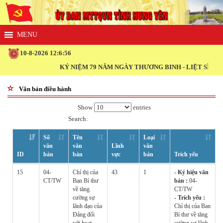
10-8-2026 12:6:56
KỶ NIỆM 79 NĂM NGÀY THƯƠNG BINH - LIỆT SĨ (27/7/194
Văn bản điều hành
Show
entries
Search:
Số
Tên
Loại
văn
văn
Lĩnh
văn
ID
bản
bản
vực
bản
Trích yếu
15
04-
Chỉ thị của
43
1
- Ký hiệu văn
CT/TW
Ban Bí thư
bản :
04-
về tăng
CT/TW
cường sự
- Trích yếu :
lãnh đạo của
Chỉ thị của Ban
Đảng đối
Bí thư về tăng
với hoạt
cường sự lãnh