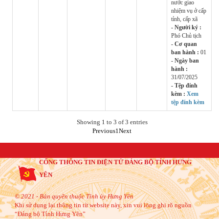
nước giao
nhiệm vụ ở cấp
tỉnh, cấp xã
- Người ký :
Phó Chủ tịch
- Cơ quan
ban hành :
01
- Ngày ban
hành :
31/07/2025
- Tệp đính
kèm :
Xem
tệp đính kèm
Showing 1 to 3 of 3 entries
Previous
1
Next
CỔNG THÔNG TIN ĐIỆN TỬ ĐẢNG BỘ TỈNH HƯNG
YÊN
© 2021 - Bản quyền thuộc Tỉnh ủy Hưng Yên
Khi sử dụng lại thông tin từ website này, xin vui lòng ghi rõ nguồn
“Đảng bộ Tỉnh Hưng Yên”