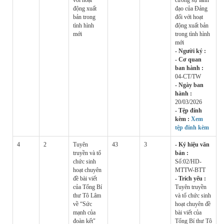
động xuất
đạo của Đảng
bản trong
đối với hoạt
tình hình
động xuất bản
mới
trong tình hình
mới
- Người ký :
- Cơ quan
ban hành :
04-CT/TW
- Ngày ban
hành :
20/03/2026
- Tệp đính
kèm :
Xem
tệp đính kèm
4
2
Tuyên
43
3
- Ký hiệu văn
truyền và tổ
bản :
chức sinh
Số:02/HD-
hoạt chuyên
MTTW-BTT
đề bài viết
- Trích yếu :
của Tổng Bí
Tuyên truyền
thư Tô Lâm
và tổ chức sinh
về “Sức
hoạt chuyên đề
mạnh của
bài viết của
đoàn kết"
Tổng Bí thư Tô