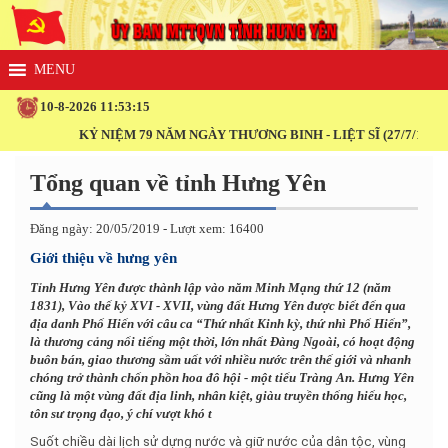
10-8-2026 11:53:16
KỶ NIỆM 79 NĂM NGÀY THƯƠNG BINH - LIỆT SĨ (27/7/1947 - 27
Tổng quan về tỉnh Hưng Yên
Đăng ngày: 20/05/2019 - Lượt xem: 16400
Giới thiệu về hưng yên
Tỉnh Hưng Yên được thành lập vào năm Minh Mạng thứ 12 (năm
1831), Vào thế kỷ XVI - XVII, vùng đất Hưng Yên được biết đến qua
địa danh Phố Hiến với câu ca “Thứ nhất Kinh kỳ, thứ nhì Phố Hiến”,
là thương cảng nổi tiếng một thời, lớn nhất Đàng Ngoài, có hoạt động
buôn bán, giao thương sầm uất với nhiều nước trên thế giới và nhanh
chóng trở thành chốn phồn hoa đô hội - một tiểu Tràng An. Hưng Yên
cũng là một vùng đất địa linh, nhân kiệt, giàu truyền thống hiếu học,
tôn sư trọng đạo, ý chí vượt khó t
Suốt chiều dài lịch sử dựng nước và giữ nước của dân tộc, vùng