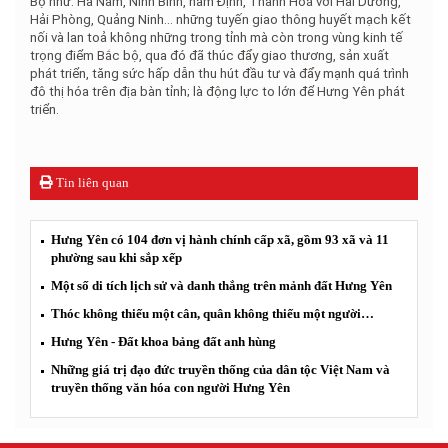
Bộ như: Hà Nam, Ninh Bình, nam Định, Thanh Hoá với Hải Dương,
Hải Phòng, Quảng Ninh… những tuyến giao thông huyết mạch kết
nối và lan toả không những trong tỉnh mà còn trong vùng kinh tế
trọng điểm Bắc bộ, qua đó đã thúc đẩy giao thương, sản xuất
phát triển, tăng sức hấp dẫn thu hút đầu tư và đẩy mạnh quá trình
đô thị hóa trên địa bàn tỉnh; là động lực to lớn để Hưng Yên phát
triển.
Tin liên quan
Hưng Yên có 104 đơn vị hành chính cấp xã, gồm 93 xã và 11
phường sau khi sắp xếp
Một số di tích lịch sử và danh thắng trên mảnh đất Hưng Yên
Thóc không thiếu một cân, quân không thiếu một người…
Hưng Yên - Đất khoa bảng đất anh hùng
Những giá trị đạo đức truyền thống của dân tộc Việt Nam và
truyền thống văn hóa con người Hưng Yên