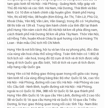
tam giác kinh tế Hà Nội - Hải Phòng - Quảng Ninh; tiếp giáp với
Thủ đô Hà Nội và các tỉnh: Hà Nam, Hải Dương, Thái Bình và Bắc
Ninh. Có 10 đơn vị hành chính cấp huyện gồm: thành phố Hưng
Yên, thị xã Mỹ Hào, 08 huyện (Kim Động, Ân Thi, Tiên Lữ, Phù Cừ,
Khoái Châu, Yên Mỹ, Văn Lâm, Văn Giang); trong đó có 14 phường,
08 thị trấn và 139 xã. Trung tâm hành chính của tỉnh đặt tại thành
phố Hưng Yên nằm cách thủ đô Hà Nội 64 km về phía đông nam,
cách thành phố Hải Dương 50 km về phía Tây Nam. Thôn Vân Nội,
xã Hồng Tiến, huyện Khoái Châu là quê hương của bà Hoàng Thị
Loan - thân mẫu Chủ tịch Hồ Chí Minh.
Hưng Yên là nơi bồi lắng, hội tụ và lan tỏa sự phong phú, độc đáo
của vùng văn hoá châu thổ sông Hồng. Toàn tỉnh hiện có 1.802 di
tích lịch sử - văn hoá, trong đó 02 cụm di tích và di tích được xếp
hạng di tích Quốc gia đặc biệt, 165 di tích và cụm di tích được
xếp hạng cấp Quốc gia.
Hưng Yên có hệ thống giao thông quan trọng nối giữa các trung
tâm kinh tế của vùng đồng bằng Bắc Bộ như: Quốc lộ 5A, cao tốc
Hà Nội - Hải Phòng, đường nối cao tốc Hà Nội - Hải Phòng và cao
tốc Cầu Giẽ - Ninh Bình, tuyến đường sắt Hà Nội - Hải Phòng;
ngoài ra có Quốc lộ 39A, 38B nối từ Quốc lộ 5A qua thành phố
Hưng Yên đến Quốc lộ 1A qua cầu Yên Lệnh, đường nối 2 cao tốc
5B và Quốc lộ 1A qua cầu Hưng Hà và Quốc lộ 10 qua cầu Triều
Dương, là trục giao thông quan trọng nối các tỉnh Tây - Nam Bắc