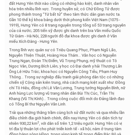
đất Hưng Yên thời nào cũng có những hào kiệt, danh nhân văn
hóa trên nhiều lĩnh vực. Trong huyền sử, có Chử Đồng Tử được
phong thánh trong “Tứ bất tử” theo tâm thức dân gian nước ta.
Gần 10 thế kỷ khoa bảng dưới thời phong kiến Việt Nam (1075 -
1919), Hưng Yên có 8 trạng nguyên trong tổng số 53 trạng nguyên
của cả nước; 205 tiến sỹ được ghi danh trên bia Văn miếu Quốc
Tử Giám - Hà Nội, 228 người đỗ đại khoa được ghi danh ở Văn
miếu Xích Đằng - Hưng Yên.
Trong lĩnh vực quân sự có Triệu Quang Phục, Phạm Ngũ Lão,
Nguyễn Thiện Thuật, Hoàng Hoa Thám… Văn học có Nguyễn
Trung Ngạn, Đoàn Thị Điểm, Vũ Trọng Phụng; mỹ thuật có Tô
Ngọc Vân, Dương Bích Liên; y học có Đại danh y hải Thượng Lãn
Ông Lê Hữu Trác; khoa học có Nguyễn Công Tiễu, Phạm Huy
Thông… Trong sự nghiệp đấu tranh giải phóng dân tộc có những
chiến sỹ Cộng sản kiên trung, nhà cách mạng kiệt xuất như: Đồng
chí Tô Hiệu, đồng chí Lê Văn Lương, Trung tướng Nguyễn Bình, nữ
Anh hùng Lực lượng vũ trang nhân dân Bùi Thị Cúc, Trần Thị
Khang (Vũ Thị Kính)… Trong công cuộc đổi mới do Đảng lãnh đạo
có Tổng Bí thư Nguyễn Văn Linh.
Trải qua những thăng trầm cùng lịch sử đất nước và qua nhiều lần
điều chỉnh địa giới hành chính, đến nay Hưng Yên có diện tích tự
2
nhiên 930,22 km
, với dân số trên 1,2 triệu người. Hưng Yên có vị
trí địa lý thuận lợi cho phát triển kinh tế - xã hội; nằm ở trung tâm
đồng bằng sông Hồng, trong vùng kinh tế trọng điểm Bắc Bộ và