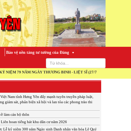
Bảo vệ nền tảng tư tưởng của Đảng
NĂM NGÀY THƯƠNG BINH - LIỆT SĨ (27/7/1947 - 27/7/2026)
 Việt Nam tỉnh Hưng Yên đẩy mạnh tuyên truyền pháp luật,
ng giám sát, phản biện xã hội và lan tỏa các phong trào thi
 về làm cán bộ thôn
ừ Liên hoan tiếng hát khu dân cư năm 2026
ức Lễ kỷ niệm 300 năm Ngày sinh Danh nhân văn hóa Lê Quý