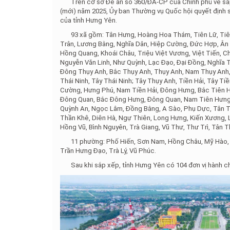
Trên cơ sở Đề án số 360/ĐA-CP của Chính phủ về sắp 
(mới) năm 2025, Ủy ban Thường vụ Quốc hội quyết định s
của tỉnh Hưng Yên.
93 xã gồm: Tân Hưng, Hoàng Hoa Thám, Tiên Lữ, Tiên
Trân, Lương Bằng, Nghĩa Dân, Hiệp Cường, Đức Hợp, Ân 
Hồng Quang, Khoái Châu, Triệu Việt Vương, Việt Tiến, Ch
Nguyễn Văn Linh, Như Quỳnh, Lạc Đạo, Đại Đồng, Nghĩa T
Đông Thụy Anh, Bắc Thụy Anh, Thụy Anh, Nam Thụy Anh, 
Thái Ninh, Tây Thái Ninh; Tây Thụy Anh, Tiền Hải, Tây T
Cường, Hưng Phú, Nam Tiền Hải, Đông Hưng, Bắc Tiên
Đông Quan, Bắc Đông Hưng, Đông Quan, Nam Tiên Hưng,
Quỳnh An, Ngọc Lâm, Đồng Bằng, A Sào, Phụ Dực, Tân Ti
Thần Khê, Diên Hà, Ngự Thiên, Long Hưng, Kiến Xương, Lê
Hồng Vũ, Bình Nguyên, Trà Giang, Vũ Thư, Thư Trì, Tân T
11 phường: Phố Hiến, Sơn Nam, Hồng Châu, Mỹ Hào, Đ
Trần Hưng Đạo, Trà Lý, Vũ Phúc.
Sau khi sắp xếp, tỉnh Hưng Yên có 104 đơn vị hành ch