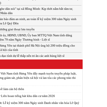
)
he dân nói" tại xã Hồng Minh: Kịp thời nắm bắt tâm tư,
 Nhân dân
án bảo đảm an ninh, an toàn lễ kỷ niệm 300 năm Ngày sinh
óa Lê Quý Đôn
hững giai thoại lưu truyền
ỉnh ủy, HĐND, UBND, Ủy ban MTTQ Việt Nam tỉnh dâng
ệm 79 năm Ngày Thương binh - Liệt sĩ
ưng Yên tại thành phố Hà Nội ủng hộ 200 triệu đồng cho
xã hội của tỉnh
đạo tỉnh dự lễ thắp nến tri ân các anh hùng liệt sĩ
 Việt Nam tỉnh Hưng Yên đẩy mạnh tuyên truyền pháp luật,
ng giám sát, phản biện xã hội và lan tỏa các phong trào thi
 về làm cán bộ thôn
ừ Liên hoan tiếng hát khu dân cư năm 2026
ức Lễ kỷ niệm 300 năm Ngày sinh Danh nhân văn hóa Lê Quý