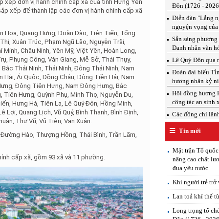
xếp đơn vị hành chính cấp xã của tỉnh Hưng Yên
Đôn (1726 - 2026
ắp xếp để thành lập các đơn vị hành chính cấp xã
Diễn đàn "Lắng ng
nguyện vọng của
 Hoa, Quang Hưng, Đoàn Đào, Tiên Tiến, Tống
Sẵn sàng phương 
Thi, Xuân Trúc, Phạm Ngũ Lão, Nguyễn Trãi,
Danh nhân văn h
í Minh, Châu Ninh, Yên Mỹ, Việt Yên, Hoàn Long,
rụ, Phụng Công, Văn Giang, Mễ Sở, Thái Thụy,
Lê Quý Đôn qua n
Bắc Thái Ninh, Thái Ninh, Đông Thái Ninh, Nam
Đoàn đại biểu T
iền Hải, Ái Quốc, Đồng Châu, Đông Tiền Hải, Nam
hương nhân kỷ ni
 Hưng, Đông Tiên Hưng, Nam Đông Hưng, Bắc
Hội đồng hương H
 Tiên Hưng, Quỳnh Phụ, Minh Thọ, Nguyễn Du,
công tác an sinh 
ến, Hưng Hà, Tiên La, Lê Quý Đôn, Hồng Minh,
 Lợi, Quang Lịch, Vũ Quý, Bình Thanh, Bình Định,
Các đồng chí lãnh 
huận, Thư Vũ, Vũ Tiên, Vạn Xuân.
Tin mới
ường Hào, Thượng Hồng, Thái Bình, Trần Lãm,
Mặt trận Tổ quốc
ính cấp xã, gồm 93 xã và 11 phường.
nâng cao chất lượ
đua yêu nước
Khi người trẻ trở
Lan toả khí thế t
Long trọng tổ ch