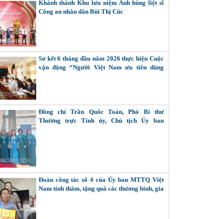
Khánh thành Khu lưu niệm Anh hùng liệt sĩ
Công an nhân dân Bùi Thị Cúc
Sơ kết 6 tháng đầu năm 2026 thực hiện Cuộc
vận động “Người Việt Nam ưu tiên dùng
hàng Việt Nam”
Đồng chí Trần Quốc Toản, Phó Bí thư
Thường trực Tỉnh ủy, Chủ tịch Ủy ban
MTTQ Việt Nam tỉnh dự Đại hội đại biểu Phụ
nữ toàn quốc lần thứ XIV
Đoàn công tác số 4 của Ủy ban MTTQ Việt
Nam tỉnh thăm, tặng quà các thương binh, gia
đình liệt sĩ