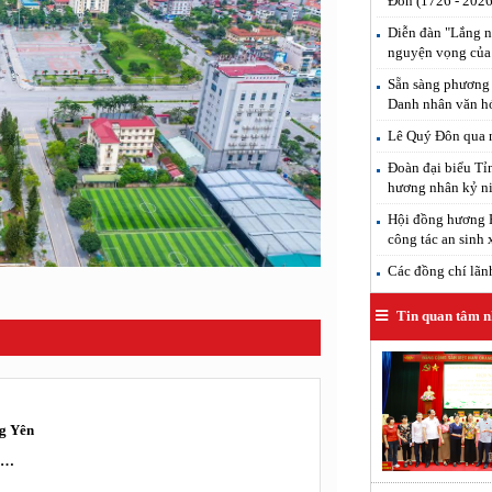
Đôn (1726 - 2026
Diễn đàn "Lắng n
nguyện vọng của
Sẵn sàng phương 
Danh nhân văn h
Lê Quý Đôn qua n
Đoàn đại biểu T
hương nhân kỷ ni
Hội đồng hương H
công tác an sinh 
Các đồng chí lãnh 
Tin quan tâm n
ng Yên
ời…