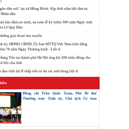
)
ghe dân nói" tại xã Hồng Minh: Kịp thời nắm bắt tâm tư,
 Nhân dân
án bảo đảm an ninh, an toàn lễ kỷ niệm 300 năm Ngày sinh
óa Lê Quý Đôn
hững giai thoại lưu truyền
ỉnh ủy, HĐND, UBND, Ủy ban MTTQ Việt Nam tỉnh dâng
ệm 79 năm Ngày Thương binh - Liệt sĩ
ưng Yên tại thành phố Hà Nội ủng hộ 200 triệu đồng cho
xã hội của tỉnh
đạo tỉnh dự lễ thắp nến tri ân các anh hùng liệt sĩ
hiều
Đồng chí Trần Quốc Toản, Phó Bí thư
Thường trực Tỉnh ủy, Chủ tịch Ủy ban
MTTQ Việt Nam tỉnh tiếp xúc cử tri các
phường: Phố Hiến, Sơn Nam, Hồng Châu