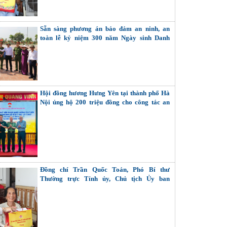
Sẵn sàng phương án bảo đảm an ninh, an
toàn lễ kỷ niệm 300 năm Ngày sinh Danh
nhân văn hóa Lê Quý Đôn
Hội đồng hương Hưng Yên tại thành phố Hà
Nội ủng hộ 200 triệu đồng cho công tác an
sinh xã hội của tỉnh
Đồng chí Trần Quốc Toản, Phó Bí thư
Thường trực Tỉnh ủy, Chủ tịch Ủy ban
MTTQ Việt Nam tỉnh thăm, tặng quà Bà mẹ
Việt Nam Anh hùng, thương binh