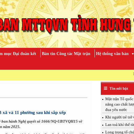
n mục Đại đoàn kết
Bản tin Công tác Mặt trận
Hệ thống văn bản
KỶ NIỆM 79 
Tin nổi bật
Mặt trận Tổ quốc
nâng cao chất lượ
đua yêu nước
 xã và 11 phường sau khi sắp xếp
Khi người trẻ trở
 ký ban hành Nghị quyết số 1666/NQ-UBTVQH15 về
Lan toả khí thế t
ên năm 2025.
Long trọng tổ ch