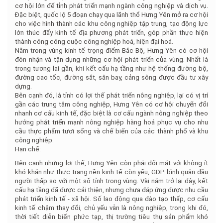
cơ hội lớn để tỉnh phát triển mạnh ngành công nghiệp và dịch vụ.
Đặc biệt, quốc lộ 5 đoạn chạy qua lãnh thổ Hưng Yên mở ra cơ hội
cho việc hình thành các khu công nghiệp tập trung, tạo động lực
lớn thúc đẩy kinh tế địa phương phát triển, góp phần thực hiện
thành công công cuộc công nghiệp hoá, hiện đại hoá.
Nằm trong vùng kinh tế trọng điểm Bắc Bộ, Hưng Yên có cơ hội
đón nhận và tận dụng những cơ hội phát triển của vùng. Nhất là
trong tương lai gần, khi kết cấu hạ tầng như hệ thống đường bộ,
đường cao tốc, đường sắt, sân bay, cảng sông được đầu tư xây
dựng.
Bên cạnh đó, là tỉnh có lợi thế phát triển nông nghiệp, lại có vị trí
gần các trung tâm công nghiệp, Hưng Yên có cơ hội chuyển đổi
nhanh cơ cấu kinh tế, đặc biệt là cơ cấu ngành nông nghiệp theo
hướng phát triển mạnh nông nghiệp hàng hoá phục vụ cho nhu
cầu thực phẩm tươi sống và chế biến của các thành phố và khu
công nghiệp.
Hạn chế:
Bên cạnh những lợi thế, Hưng Yên còn phải đối mặt với không ít
khó khăn như thực trạng nền kinh tế còn yếu, GDP bình quân đầu
người thấp so với một số tỉnh trong vùng. Vài năm trở lại đây, kết
cấu hạ tầng đã được cải thiện, nhưng chưa đáp ứng được nhu cầu
phát triển kinh tế - xã hội. Số lao động qua đào tạo thấp, cơ cấu
kinh tế chậm thay đổi, chủ yếu vẫn là nông nghiệp, trong khi đó,
thời tiết diễn biến phức tạp, thị trường tiêu thụ sản phẩm khó