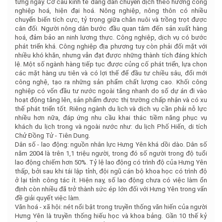
từng ngày. Cơ cấu kinh tế đang dần chuyển dịch theo hướng công
nghiệp hoá, hiện đại hoá. Nông nghiệp, nông thôn có nhiều
chuyển biến tích cực, tỷ trọng giữa chăn nuôi và trồng trọt được
cân đối. Người nông dân bước đầu quan tâm đến sản xuất hàng
hoá, đảm bảo an ninh lương thực. Công nghiệp, dịch vụ có bước
phát triển khá. Công nghiệp địa phương tuy còn phải đối mặt với
nhiều khó khăn, nhưng vẫn đạt được những thành tích đáng khích
lệ. Một số ngành hàng tiếp tục được củng cố phát triển, lựa chọn
các mặt hàng ưu tiên và có lợi thế để đầu tư chiều sâu, đổi mới
công nghệ, tạo ra những sản phẩm chất lượng cao. Khối công
nghiệp có vốn đầu tư nước ngoài tăng nhanh do số dự án đi vào
hoạt động tăng lên, sản phẩm được thị trường chấp nhận và có xu
thế phát triển tốt. Riêng ngành du lịch và dịch vụ cần phải nỗ lực
nhiều hơn nữa, đáp ứng nhu cầu khai thác tiềm năng phục vụ
khách du lịch trong và ngoài nước như: du lịch Phố Hiến, di tích
Chử Đồng Tử - Tiên Dung.
Dân số - lao động: nguồn nhân lực Hưng Yên khá dồi dào. Dân số
năm 2004 là trên 1,1 triệu người, trong đó số người trong độ tuổi
lao động chiếm hơn 50%. Tỷ lệ lao động có trình độ của Hưng Yên
thấp, bởi sau khi tái lập tỉnh, đội ngũ cán bộ khoa học có trình độ
ở lại tỉnh công tác ít. Hiện nay, số lao động chưa có việc làm ổn
định còn nhiều đã trở thành sức ép lớn đối với Hưng Yên trong vấn
đề giải quyết việc làm.
Văn hoá - xã hội: nét nổi bật trong truyền thống văn hiến của người
Hưng Yên là truyền thống hiếu học và khoa bảng. Gần 10 thế kỷ