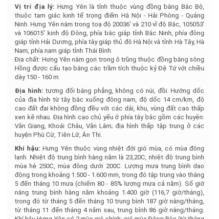
Vị trí địa lý:
Hưng Yên là tỉnh thuộc vùng đồng bằng Bắc Bộ,
thuộc tam giác kinh tế trọng điểm Hà Nội - Hải Phòng - Quảng
Ninh. Hưng Yên nằm trong toạ độ 20036' và 210 vĩ độ Bắc, 105053'
và 106015' kinh độ Đông, phía bắc giáp tỉnh Bắc Ninh, phía đông
giáp tỉnh Hải Dương, phía tây giáp thủ đô Hà Nội và tỉnh Hà Tây, Hà
Nam, phía nam giáp tỉnh Thái Bình.
Địa chất: Hưng Yên nằm gọn trong ô trũng thuộc đồng bằng sông
Hồng được cấu tạo bằng các trầm tích thuộc kỷ Đệ Tứ với chiều
dày 150 - 160 m.
Địa hình:
tương đối bằng phẳng, không có núi, đồi. Hướng dốc
của địa hình từ tây bắc xuống đông nam, độ dốc 14 cm/km, độ
cao đất đai không đồng đều với các dải, khu, vùng đất cao thấp
xen kẽ nhau. Địa hình cao chủ yếu ở phía tây bắc gồm các huyện:
Văn Giang, Khoái Châu, Văn Lâm; địa hình thấp tập trung ở các
huyện Phù Cừ, Tiên Lữ, Ân Thi.
Khí hậu:
Hưng Yên thuộc vùng nhiệt đới gió mùa, có mùa đông
lạnh. Nhiệt độ trung bình hàng năm là 23,20C, nhiệt độ trung bình
mùa hè 250C, mùa đông dưới 200C. Lượng mưa trung bình dao
động trong khoảng 1.500 - 1.600 mm, trong đó tập trung vào tháng
5 đến tháng 10 mưa (chiếm 80 - 85% lượng mưa cả năm). Số giờ
nắng trung bình hàng năm khoảng 1.400 giờ (116,7 giờ/tháng),
trong đó từ tháng 5 đến tháng 10 trung bình 187 giờ nắng/tháng,
từ tháng 11 đến tháng 4 năm sau, trung bình 86 giờ nắng/tháng.
Khí hậu Hưng Yên có 2 mùa gió chính: gió mùa Đông Bắc (từ tháng