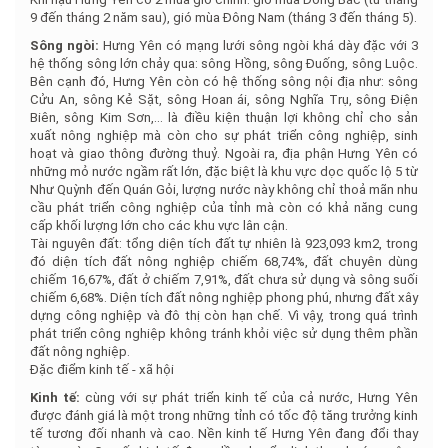
9 đến tháng 2 năm sau), gió mùa Đông Nam (tháng 3 đến tháng 5).
Sông ngòi:
Hưng Yên có mạng lưới sông ngòi khá dày đặc với 3
hệ thống sông lớn chảy qua: sông Hồng, sông Đuống, sông Luộc.
Bên cạnh đó, Hưng Yên còn có hệ thống sông nội địa như: sông
Cửu An, sông Kẻ Sặt, sông Hoan ái, sông Nghĩa Trụ, sông Điện
Biên, sông Kim Sơn,... là điều kiện thuận lợi không chỉ cho sản
xuất nông nghiệp mà còn cho sự phát triển công nghiệp, sinh
hoạt và giao thông đường thuỷ. Ngoài ra, địa phận Hưng Yên có
những mỏ nước ngầm rất lớn, đặc biệt là khu vực dọc quốc lộ 5 từ
Như Quỳnh đến Quán Gỏi, lượng nước này không chỉ thoả mãn nhu
cầu phát triển công nghiệp của tỉnh mà còn có khả năng cung
cấp khối lượng lớn cho các khu vực lân cận.
Tài nguyên đất: tổng diện tích đất tự nhiên là 923,093 km2, trong
đó diện tích đất nông nghiệp chiếm 68,74%, đất chuyên dùng
chiếm 16,67%, đất ở chiếm 7,91%, đất chưa sử dụng và sông suối
chiếm 6,68%. Diện tích đất nông nghiệp phong phú, nhưng đất xây
dựng công nghiệp và đô thị còn hạn chế. Vì vậy, trong quá trình
phát triển công nghiệp không tránh khỏi việc sử dụng thêm phần
đất nông nghiệp.
Đặc điểm kinh tế - xã hội
Kinh tế:
cùng với sự phát triển kinh tế của cả nước, Hưng Yên
được đánh giá là một trong những tỉnh có tốc độ tăng trưởng kinh
tế tương đối nhanh và cao. Nền kinh tế Hưng Yên đang đổi thay