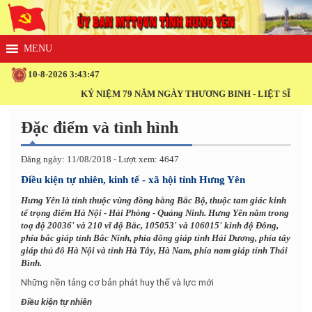
10-8-2026 3:43:47
KỶ NIỆM 79 NĂM NGÀY THƯƠNG BINH - LIỆT SĨ (27/7/1947 
Đặc điểm và tình hình
Đăng ngày: 11/08/2018 - Lượt xem: 4647
Điều kiện tự nhiên, kinh tế - xã hội tỉnh Hưng Yên
Hưng Yên là tỉnh thuộc vùng đồng bằng Bắc Bộ, thuộc tam giác kinh
tế trọng điểm Hà Nội - Hải Phòng - Quảng Ninh. Hưng Yên nằm trong
toạ độ 20036' và 210 vĩ độ Bắc, 105053' và 106015' kinh độ Đông,
phía bắc giáp tỉnh Bắc Ninh, phía đông giáp tỉnh Hải Dương, phía tây
giáp thủ đô Hà Nội và tỉnh Hà Tây, Hà Nam, phía nam giáp tỉnh Thái
Bình.
Những nền tảng cơ bản phát huy thế và lực mới
Điều kiện tự nhiên