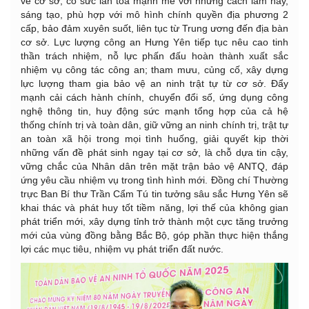
về cơ sở, có sức lan tỏa mạnh mẽ với những cách làm hay,
sáng tạo, phù hợp với mô hình chính quyền địa phương 2
cấp, bảo đảm xuyên suốt, liên tục từ Trung ương đến địa bàn
cơ sở. Lực lượng công an Hưng Yên tiếp tục nêu cao tinh
thần trách nhiệm, nỗ lực phấn đấu hoàn thành xuất sắc
nhiệm vụ công tác công an; tham mưu, củng cố, xây dựng
lực lượng tham gia bảo vệ an ninh trật tự từ cơ sở. Đẩy
mạnh cải cách hành chính, chuyển đổi số, ứng dụng công
nghệ thông tin, huy động sức mạnh tổng hợp của cả hệ
thống chính trị và toàn dân, giữ vững an ninh chính trị, trật tự
an toàn xã hội trong mọi tình huống, giải quyết kịp thời
những vấn đề phát sinh ngay tại cơ sở, là chỗ dựa tin cậy,
vững chắc của Nhân dân trên mặt trận bảo vệ ANTQ, đáp
ứng yêu cầu nhiệm vụ trong tình hình mới. Đồng chí Thường
trực Ban Bí thư Trần Cẩm Tú tin tưởng sâu sắc Hưng Yên sẽ
khai thác và phát huy tốt tiềm năng, lợi thế của không gian
phát triển mới, xây dựng tỉnh trở thành một cực tăng trưởng
mới của vùng đồng bằng Bắc Bộ, góp phần thực hiện thắng
lợi các mục tiêu, nhiệm vụ phát triển đất nước.