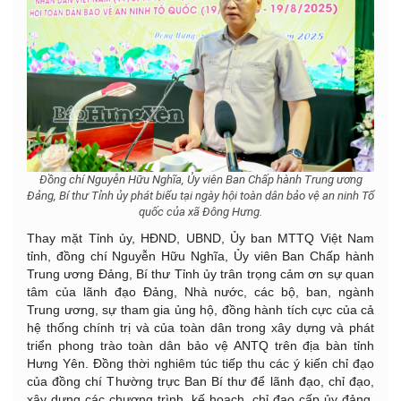
Đồng chí Nguyễn Hữu Nghĩa, Ủy viên Ban Chấp hành Trung ương
Đảng, Bí thư Tỉnh ủy phát biểu tại ngày hội toàn dân bảo vệ an ninh Tổ
quốc của xã Đông Hưng.
Thay mặt Tỉnh ủy, HĐND, UBND, Ủy ban MTTQ Việt Nam
tỉnh, đồng chí Nguyễn Hữu Nghĩa, Ủy viên Ban Chấp hành
Trung ương Đảng, Bí thư Tỉnh ủy trân trọng cảm ơn sự quan
tâm của lãnh đạo Đảng, Nhà nước, các bộ, ban, ngành
Trung ương, sự tham gia ủng hộ, đồng hành tích cực của cả
hệ thống chính trị và của toàn dân trong xây dựng và phát
triển phong trào toàn dân bảo vệ ANTQ trên địa bàn tỉnh
Hưng Yên. Đồng thời nghiêm túc tiếp thu các ý kiến chỉ đạo
của đồng chí Thường trực Ban Bí thư để lãnh đạo, chỉ đạo,
xây dựng các chương trình, kế hoạch, chỉ đạo cấp ủy đảng,