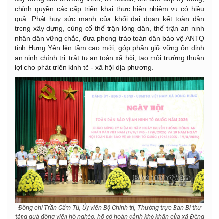
chính quyền các cấp triển khai thực hiện nhiệm vụ có hiệu
quả. Phát huy sức mạnh của khối đại đoàn kết toàn dân
trong xây dựng, củng cố thế trận lòng dân, thế trận an ninh
nhân dân vững chắc, đưa phong trào toàn dân bảo vệ ANTQ
tỉnh Hưng Yên lên tầm cao mới, góp phần giữ vững ổn định
an ninh chính trị, trật tự an toàn xã hội, tạo môi trường thuận
lợi cho phát triển kinh tế - xã hội địa phương.
Đồng chí Trần Cẩm Tú, Ủy viên Bộ Chính trị, Thường trực Ban Bí thư
tặng quà động viên hộ nghèo, hộ có hoàn cảnh khó khăn của xã Đông