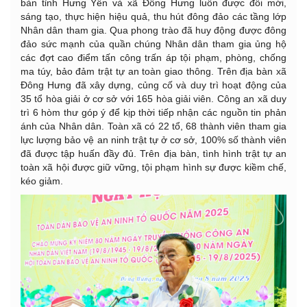
bàn tỉnh Hưng Yên và xã Đông Hưng luôn được đổi mới,
sáng tạo, thực hiện hiệu quả, thu hút đông đảo các tầng lớp
Nhân dân tham gia. Qua phong trào đã huy động được đông
đảo sức mạnh của quần chúng Nhân dân tham gia ủng hộ
các đợt cao điểm tấn công trấn áp tội phạm, phòng, chống
ma túy, bảo đảm trật tự an toàn giao thông. Trên địa bàn xã
Đông Hưng đã xây dựng, củng cố và duy trì hoạt động của
35 tổ hòa giải ở cơ sở với 165 hòa giải viên. Công an xã duy
trì 6 hòm thư góp ý để kịp thời tiếp nhận các nguồn tin phản
ánh của Nhân dân. Toàn xã có 22 tổ, 68 thành viên tham gia
lực lượng bảo vệ an ninh trật tự ở cơ sở, 100% số thành viên
đã được tập huấn đầy đủ. Trên địa bàn, tình hình trật tự an
toàn xã hội được giữ vững, tội phạm hình sự được kiềm chế,
kéo giảm.