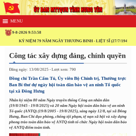
9-8-2026 9:54:0
 NĂM NGÀY THƯƠNG BINH - LIỆT SĨ (27/7/1947 - 27/7/2026)
Công tác xây dựng đảng, chính quyền
Đăng ngày: 13/08/2025 - Lượt xem: 790
Đồng chí Trần Cẩm Tú, Ủy viên Bộ Chính trị, Thường trực
Ban Bí thư dự ngày hội toàn dân bảo vệ an ninh Tổ quốc
tại xã Đông Hưng
Nhân kỷ niệm 80 năm Ngày truyền thống Công an nhân dân
(19/8/1945 - 19/8/2025) và 20 năm Ngày hội toàn dân bảo vệ an ninh
Tổ quốc (ANTQ) (19/8/2005 - 19/8/2025), sáng ngày 12/8, tại xã Đông
Hưng, Ban Chỉ đạo phòng, chống tội phạm, tệ nạn xã hội và xây dựng
phong trào toàn dân bảo vệ ANTQ tỉnh tổ chức Ngày hội toàn dân bảo
vệ ANTQ điểm toàn tỉnh.