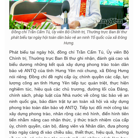
Đồng chí Trần Cẩm Tú, Ủy viên Bộ Chính trị, Thường trực Ban Bí thư
phát biểu tại ngày hội toàn dân bảo vệ an ninh Tổ quốc của xã Đông
Hưng.
Phát biểu tại ngày hội, đồng chí Trần Cẩm Tú, Ủy viên Bộ
Chính trị, Thường trực Ban Bí thư ghi nhận, đánh giá cao và
biểu dương những kết quả xây dựng phong trào toàn dân
bảo vệ ANTQ của tỉnh Hưng Yên nói chung, xã Đông Hưng
nói riêng. Đồng chí đề nghị cấp ủy, chính quyền các cấp, lực
lượng công an tỉnh Hưng Yên tiếp tục quán triệt, thực hiện
nghiêm túc, hiệu quả các chủ trương, đường lối của Đảng,
chính sách, pháp luật của Nhà nước về công tác bảo vệ an
ninh quốc gia, bảo đảm trật tự an toàn xã hội và xây dựng
phong trào toàn dân bảo vệ ANTQ. Tiếp tục đổi mới công tác
xây dựng phong trào, nhân rộng các mô hình, điển hình tiên
tiến nhằm nâng cao nhận thức, ý thức trách nhiệm của cấp
ủy, chính quyền, cán bộ, đảng viên và Nhân dân, đưa phong
trào ngày càng đi vào chiều sâu, thiết thực, hiệu quả, hướng