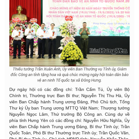
Thiếu tướng Trần Xuân Ánh, Ủy viên Ban Thường vụ Tỉnh ủy, Giám
đốc Công an tỉnh tặng hoa và quà chúc mừng ngày hội toàn dân bảo
vệ an ninh Tổ quốc tại xã Đông Hưng.
Dự ngày hội có các đồng chí: Trần Cẩm Tú, Ủy viên Bộ
Chính trị, Thường trực Ban Bí thư; Nguyễn Thị Thu Hà, Ủy
viên Ban Chấp hành Trung ương Đảng, Phó Chủ tịch, Tổng
Thư ký Ủy ban Trung ương MTTQ Việt Nam; Thượng tướng
Nguyễn Ngọc Lâm, Thứ trưởng Bộ Công an. Cùng dự về
phía tỉnh Hưng Yên có các đồng chí: Nguyễn Hữu Nghĩa, Ủy
viên Ban Chấp hành Trung ương Đảng, Bí thư Tỉnh ủy; Trần
Quốc Toản, Phó Bí thư Thường trực Tỉnh ủy; Trần Quốc Văn,
Phó Bí thư Tỉnh ủy, Chủ tịch HĐND tỉnh; Nguyễn Khắc Thận,