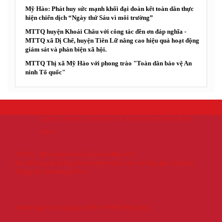
Mỹ Hào: Phát huy sức mạnh khối đại đoàn kết toàn dân thực
hiện chiến dịch “Ngày thứ Sáu vì môi trường”
MTTQ huyện Khoái Châu với công tác đền ơn đáp nghĩa -
MTTQ xã Dị Chế, huyện Tiên Lữ nâng cao hiệu quả hoạt động
giám sát và phản biện xã hội.
MTTQ Thị xã Mỹ Hào với phong trào "Toàn dân bảo vệ An
ninh Tổ quốc"
CỔNG THÔNG TIN ĐIỆN TỬ ĐẢNG BỘ TỈNH HƯNG
YÊN
© 2021 - Bản quyền thuộc Tỉnh ủy Hưng Yên
Khi sử dụng lại thông tin từ website này, xin vui lòng ghi rõ nguồn
“Đảng bộ Tỉnh Hưng Yên”
Webdesign by Trung tâm CNTT- VNPT Hưng Yên