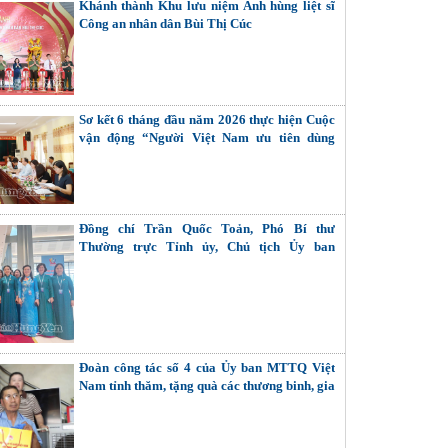
Khánh thành Khu lưu niệm Anh hùng liệt sĩ
Công an nhân dân Bùi Thị Cúc
Sơ kết 6 tháng đầu năm 2026 thực hiện Cuộc
vận động “Người Việt Nam ưu tiên dùng
hàng Việt Nam”
Đồng chí Trần Quốc Toản, Phó Bí thư
Thường trực Tỉnh ủy, Chủ tịch Ủy ban
MTTQ Việt Nam tỉnh dự Đại hội đại biểu Phụ
nữ toàn quốc lần thứ XIV
Đoàn công tác số 4 của Ủy ban MTTQ Việt
Nam tỉnh thăm, tặng quà các thương binh, gia
đình liệt sĩ