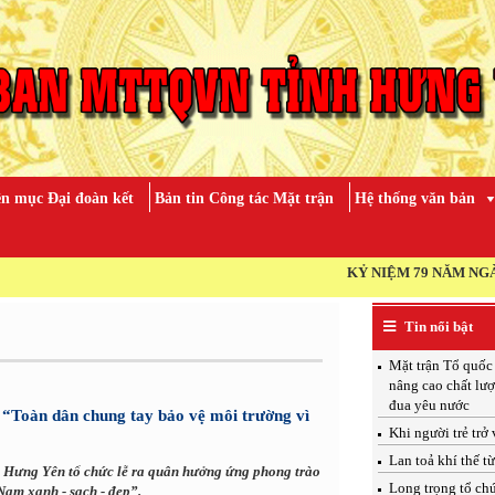
n mục Đại đoàn kết
Bản tin Công tác Mặt trận
Hệ thống văn bản
KỶ NIỆM 79 NĂM NGÀY THƯƠNG BINH - LIỆ
Tin nổi bật
Mặt trận Tổ quốc
nâng cao chất lượ
đua yêu nước
“Toàn dân chung tay bảo vệ môi trường vì
Khi người trẻ trở
Lan toả khí thế t
 Hưng Yên tổ chức lễ ra quân hưởng ứng phong trào
Long trọng tổ ch
Nam xanh - sạch - đẹp”.