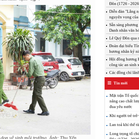
Đôn (1726 - 2026
Diễn đàn "Lắng ng
nguyện vọng của
Sẵn sàng phương 
Danh nhân văn h
Lê Quý Đôn qua n
Đoàn đại biểu T
hương nhân kỷ ni
Hội đồng hương H
công tác an sinh 
Các đồng chí lãnh 
Tin mới
Mặt trận Tổ quốc
nâng cao chất lượ
đua yêu nước
Khi người trẻ trở
Lan toả khí thế t
Long trọng tổ ch
dọn vệ sinh môi trường. Ảnh: Thu Yến