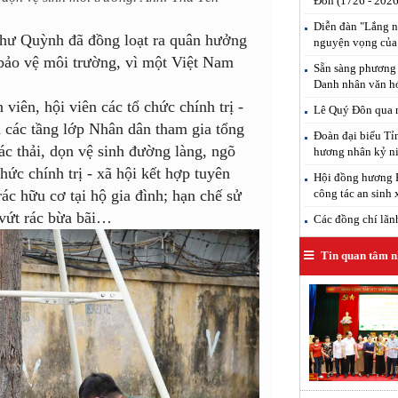
Đôn (1726 - 2026
Diễn đàn "Lắng n
Như Quỳnh đã đồng loạt ra quân hưởng
nguyện vọng của
 bảo vệ môi trường, vì một Việt Nam
Sẵn sàng phương 
Danh nhân văn h
viên, hội viên các tổ chức chính trị -
Lê Quý Đôn qua n
và các tầng lớp Nhân dân tham gia tổng
Đoàn đại biểu T
ác thải, dọn vệ sinh đường làng, ngõ
hương nhân kỷ ni
ức chính trị - xã hội kết hợp tuyên
Hội đồng hương H
công tác an sinh 
ác hữu cơ tại hộ gia đình; hạn chế sử
vứt rác bừa bãi…
Các đồng chí lãnh 
Tin quan tâm n