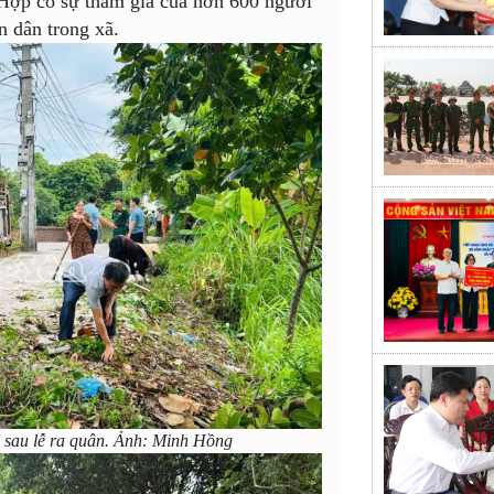
 Hợp có sự tham gia của hơn 600 người
n dân trong xã.
g sau lễ ra quân. Ảnh: Minh Hồng