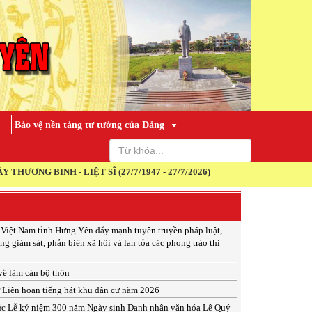
Bảo vệ nền tảng tư tưởng của Đảng
T SĨ (27/7/1947 - 27/7/2026)
 Việt Nam tỉnh Hưng Yên đẩy mạnh tuyên truyền pháp luật,
ng giám sát, phản biện xã hội và lan tỏa các phong trào thi
 về làm cán bộ thôn
ừ Liên hoan tiếng hát khu dân cư năm 2026
ức Lễ kỷ niệm 300 năm Ngày sinh Danh nhân văn hóa Lê Quý