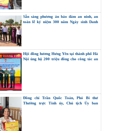
Sẵn sàng phương án bảo đảm an ninh, an
toàn lễ kỷ niệm 300 năm Ngày sinh Danh
nhân văn hóa Lê Quý Đôn
Hội đồng hương Hưng Yên tại thành phố Hà
Nội ủng hộ 200 triệu đồng cho công tác an
sinh xã hội của tỉnh
Đồng chí Trần Quốc Toản, Phó Bí thư
Thường trực Tỉnh ủy, Chủ tịch Ủy ban
MTTQ Việt Nam tỉnh thăm, tặng quà Bà mẹ
Việt Nam Anh hùng, thương binh