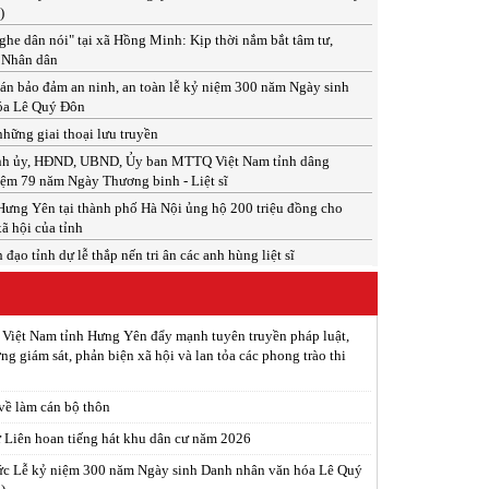
)
he dân nói" tại xã Hồng Minh: Kịp thời nắm bắt tâm tư,
 Nhân dân
án bảo đảm an ninh, an toàn lễ kỷ niệm 300 năm Ngày sinh
óa Lê Quý Đôn
hững giai thoại lưu truyền
ỉnh ủy, HĐND, UBND, Ủy ban MTTQ Việt Nam tỉnh dâng
ệm 79 năm Ngày Thương binh - Liệt sĩ
ưng Yên tại thành phố Hà Nội ủng hộ 200 triệu đồng cho
xã hội của tỉnh
đạo tỉnh dự lễ thắp nến tri ân các anh hùng liệt sĩ
 Việt Nam tỉnh Hưng Yên đẩy mạnh tuyên truyền pháp luật,
ng giám sát, phản biện xã hội và lan tỏa các phong trào thi
 về làm cán bộ thôn
ừ Liên hoan tiếng hát khu dân cư năm 2026
ức Lễ kỷ niệm 300 năm Ngày sinh Danh nhân văn hóa Lê Quý