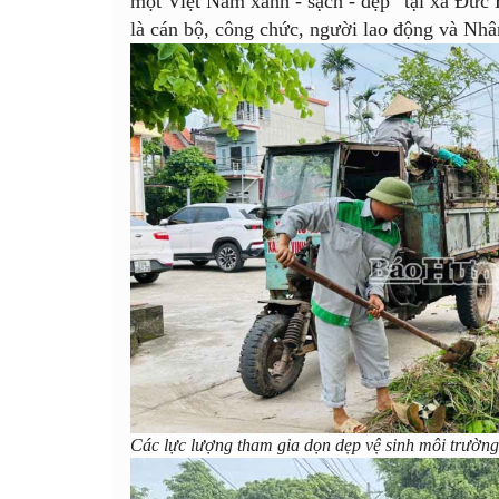
một Việt Nam xanh - sạch - đẹp” tại xã Đức
là cán bộ, công chức, người lao động và Nhâ
Các lực lượng tham gia dọn dẹp vệ sinh môi trườn