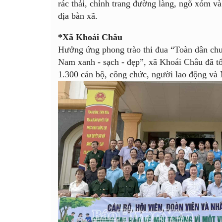
rác thải, chỉnh trang đường làng, ngõ xóm và
địa bàn xã.
*Xã Khoái Châu
Hưởng ứng phong trào thi đua “Toàn dân chu
Nam xanh - sạch - đẹp”, xã Khoái Châu đã tổ
1.300 cán bộ, công chức, người lao động và 