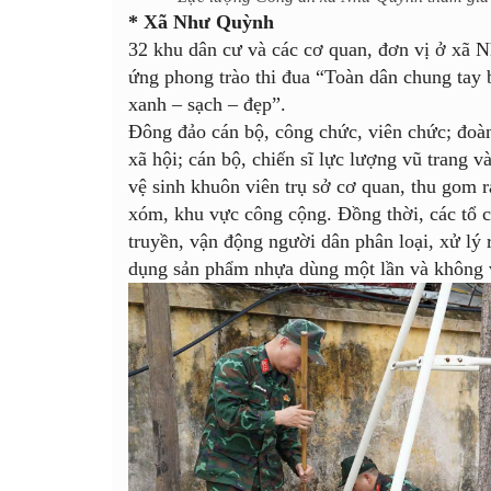
* Xã Như Quỳnh
32 khu dân cư và các cơ quan, đơn vị ở xã 
ứng phong trào thi đua “Toàn dân chung tay
xanh – sạch – đẹp”.
Đông đảo cán bộ, công chức, viên chức; đoàn 
xã hội; cán bộ, chiến sĩ lực lượng vũ trang 
vệ sinh khuôn viên trụ sở cơ quan, thu gom r
xóm, khu vực công cộng. Đồng thời, các tổ ch
truyền, vận động người dân phân loại, xử lý r
dụng sản phẩm nhựa dùng một lần và không 