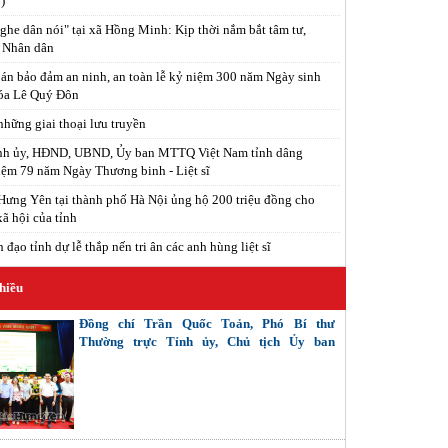
)
ghe dân nói" tại xã Hồng Minh: Kịp thời nắm bắt tâm tư,
 Nhân dân
án bảo đảm an ninh, an toàn lễ kỷ niệm 300 năm Ngày sinh
óa Lê Quý Đôn
hững giai thoại lưu truyền
ỉnh ủy, HĐND, UBND, Ủy ban MTTQ Việt Nam tỉnh dâng
ệm 79 năm Ngày Thương binh - Liệt sĩ
ưng Yên tại thành phố Hà Nội ủng hộ 200 triệu đồng cho
xã hội của tỉnh
đạo tỉnh dự lễ thắp nến tri ân các anh hùng liệt sĩ
hiều
Đồng chí Trần Quốc Toản, Phó Bí thư
Thường trực Tỉnh ủy, Chủ tịch Ủy ban
MTTQ Việt Nam tỉnh tiếp xúc cử tri các
phường: Phố Hiến, Sơn Nam, Hồng Châu