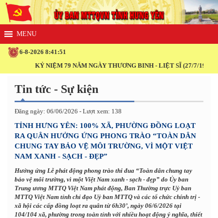
6-8-2026 8:41:52
KỶ NIỆM 79 NĂM NGÀY THƯƠNG BINH - LIỆT SĨ (27/7/1947 - 27/7/20
Tin tức - Sự kiện
Đăng ngày: 06/06/2026 - Lượt xem: 138
TỈNH HƯNG YÊN: 100% XÃ, PHƯỜNG ĐỒNG LOẠT
RA QUÂN HƯỞNG ỨNG PHONG TRÀO “TOÀN DÂN
CHUNG TAY BẢO VỆ MÔI TRƯỜNG, VÌ MỘT VIỆT
NAM XANH - SẠCH - ĐẸP”
Hưởng ứng Lễ phát động phong trào thi đua “Toàn dân chung tay
bảo vệ môi trường, vì một Việt Nam xanh - sạch - đẹp” do Ủy ban
Trung ương MTTQ Việt Nam phát động, Ban Thường trực Uỷ ban
MTTQ Việt Nam tỉnh chỉ đạo Uỷ ban MTTQ và các tổ chức chính trị -
xã hội các cấp đồng loạt ra quân từ 6h30’, ngày 06/6/2026 tại
104/104 xã, phường trong toàn tỉnh với nhiều hoạt động ý nghĩa, thiết