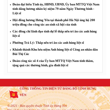
Đoàn đại biểu Tỉnh ủy, HĐND, UBND, Ủy ban MTTQ Việt Nam
tỉnh dâng hương nhân kỷ niệm 79 năm Ngày Thương binh -
Liệt sĩ
Hội đồng hương Hưng Yên tại thành phố Hà Nội ủng hộ 200
triệu đồng cho công tác an sinh xã hội của tỉnh
Các đồng chí lãnh đạo tỉnh dự lễ thắp nến tri ân các anh hùng
liệt sĩ
Phường Trà Lý: Thắp nến tri ân các anh hùng liệt sĩ
Khánh thành Khu lưu niệm Anh hùng liệt sĩ Công an nhân dân
Bùi Thị Cúc
Đoàn công tác số 4 của Ủy ban MTTQ Việt Nam tỉnh thăm,
tặng quà các thương binh, gia đình liệt sĩ
CỔNG THÔNG TIN ĐIỆN TỬ ĐẢNG BỘ TỈNH HƯNG
YÊN
© 2021 - Bản quyền thuộc Tỉnh ủy Hưng Yên