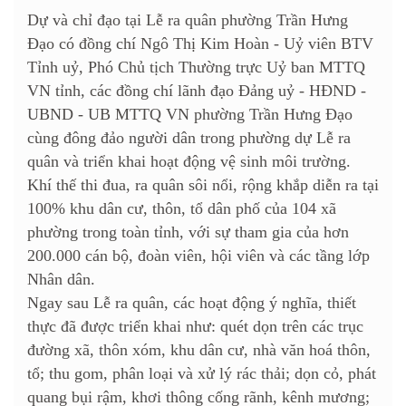
Dự và chỉ đạo tại Lễ ra quân phường Trần Hưng
Đạo có đồng chí Ngô Thị Kim Hoàn - Uỷ viên BTV
Tỉnh uỷ, Phó Chủ tịch Thường trực Uỷ ban MTTQ
VN tỉnh, các đồng chí lãnh đạo Đảng uỷ - HĐND -
UBND - UB MTTQ VN phường Trần Hưng Đạo
cùng đông đảo người dân trong phường dự Lễ ra
quân và triển khai hoạt động vệ sinh môi trường.
Khí thế thi đua, ra quân sôi nổi, rộng khắp diễn ra tại
100% khu dân cư, thôn, tổ dân phố của 104 xã
phường trong toàn tỉnh, với sự tham gia của hơn
200.000 cán bộ, đoàn viên, hội viên và các tầng lớp
Nhân dân.
Ngay sau Lễ ra quân, các hoạt động ý nghĩa, thiết
thực đã được triển khai như: quét dọn trên các trục
đường xã, thôn xóm, khu dân cư, nhà văn hoá thôn,
tổ; thu gom, phân loại và xử lý rác thải; dọn cỏ, phát
quang bụi rậm, khơi thông cống rãnh, kênh mương;