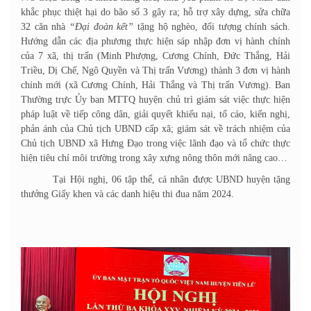
khắc phục thiệt hại do bão số 3 gây ra; hỗ trợ xây dựng, sửa chữa
32 căn nhà
“
Đại đoàn kết”
tặng hộ nghèo, đối tượng chính sách.
Hướng dẫn các địa phương thực hiện sáp nhập đơn vị hành chính
của 7 xã, thị trấn (Minh Phượng, Cương Chính, Đức Thắng, Hải
Triều, Dị Chế, Ngô Quyền và Thị trấn Vương) thành 3 đơn vị hành
chính mới (xã Cương Chính, Hải Thắng và Thị trấn Vương). Ban
Thường trực Ủy ban MTTQ huyện chủ trì giám sát việc thực hiện
pháp luật về tiếp công dân, giải quyết khiếu nại, tố cáo, kiến nghị,
phản ánh của Chủ tịch UBND cấp xã; giám sát về trách nhiệm của
Chủ tịch UBND xã Hưng Đạo trong việc lãnh đạo và tổ chức thực
hiện tiêu chí môi trường trong xây xựng nông thôn mới nâng cao…
Tại Hội nghị, 06 tập thể, cá nhân được UBND huyện tặng
thưởng Giấy khen và các danh hiệu thi đua năm 2024.