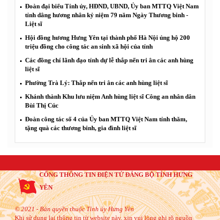
Đoàn đại biểu Tỉnh ủy, HĐND, UBND, Ủy ban MTTQ Việt Nam
tỉnh dâng hương nhân kỷ niệm 79 năm Ngày Thương binh -
Liệt sĩ
Hội đồng hương Hưng Yên tại thành phố Hà Nội ủng hộ 200
triệu đồng cho công tác an sinh xã hội của tỉnh
Các đồng chí lãnh đạo tỉnh dự lễ thắp nến tri ân các anh hùng
liệt sĩ
Phường Trà Lý: Thắp nến tri ân các anh hùng liệt sĩ
Khánh thành Khu lưu niệm Anh hùng liệt sĩ Công an nhân dân
Bùi Thị Cúc
Đoàn công tác số 4 của Ủy ban MTTQ Việt Nam tỉnh thăm,
tặng quà các thương binh, gia đình liệt sĩ
CỔNG THÔNG TIN ĐIỆN TỬ ĐẢNG BỘ TỈNH HƯNG
YÊN
© 2021 - Bản quyền thuộc Tỉnh ủy Hưng Yên
Khi sử dụng lại thông tin từ website này, xin vui lòng ghi rõ nguồn