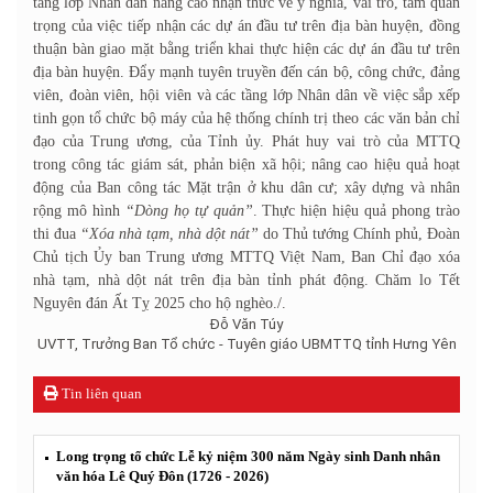
tầng lớp Nhân dân nâng cao nhận thức về ý nghĩa, vai trò, tầm quan
trọng của việc tiếp nhận các dự án đầu tư trên địa bàn huyện, đồng
thuận bàn giao mặt bằng triển khai thực hiện các dự án đầu tư trên
địa bàn huyện. Đẩy mạnh tuyên truyền đến cán bộ, công chức, đảng
viên, đoàn viên, hội viên và các tầng lớp Nhân dân về việc sắp xếp
tinh gọn tổ chức bộ máy của hệ thống chính trị theo các văn bản chỉ
đạo của Trung ương, của Tỉnh ủy. Phát huy vai trò của MTTQ
trong công tác giám sát, phản biện xã hội; nâng cao hiệu quả hoạt
động của Ban công tác Mặt trận ở khu dân cư; xây dựng và nhân
rộng mô hình
“Dòng họ tự quản”
. Thực hiện hiệu quả phong trào
thi đua
“Xóa nhà tạm, nhà dột nát”
do Thủ tướng Chính phủ, Đoàn
Chủ tịch Ủy ban Trung ương MTTQ Việt Nam, Ban Chỉ đạo xóa
nhà tạm, nhà dột nát trên địa bàn tỉnh phát động. Chăm lo Tết
Nguyên đán Ất Tỵ 2025 cho hộ nghèo./.
Đỗ Văn Túy
UVTT, Trưởng Ban Tổ chức - Tuyên giáo UBMTTQ tỉnh Hưng Yên
Tin liên quan
Long trọng tổ chức Lễ kỷ niệm 300 năm Ngày sinh Danh nhân
văn hóa Lê Quý Đôn (1726 - 2026)