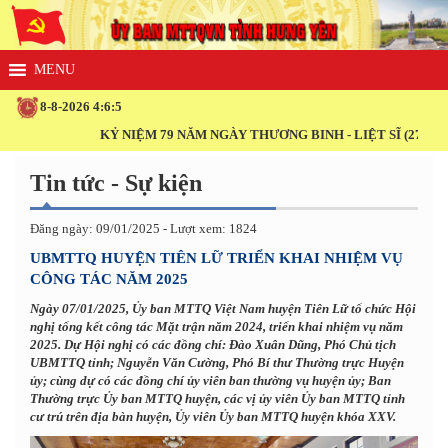
8-8-2026 4:6:5
KỶ NIỆM 79 NĂM NGÀY THƯƠNG BINH - LIỆT SĨ (27/7/1947 - 2
Tin tức - Sự kiện
Đăng ngày: 09/01/2025 - Lượt xem: 1824
UBMTTQ HUYỆN TIÊN LỮ TRIỂN KHAI NHIỆM VỤ
CÔNG TÁC NĂM 2025
Ngày 07/01/2025, Ủy ban MTTQ Việt Nam huyện Tiên Lữ tổ chức Hội
nghị tổng kết công tác Mặt trận năm 2024, triển khai nhiệm vụ năm
2025. Dự Hội nghị có các đồng chí: Đào Xuân Dũng, Phó Chủ tịch
UBMTTQ tỉnh; Nguyễn Văn Cường, Phó Bí thư Thường trực Huyện
ủy; cùng dự có các đồng chí ủy viên ban thường vụ huyện ủy; Ban
Thường trực Ủy ban MTTQ huyện, các vị ủy viên Ủy ban MTTQ tỉnh
cư trú trên địa bàn huyện, Ủy viên Ủy ban MTTQ huyện khóa XXV.