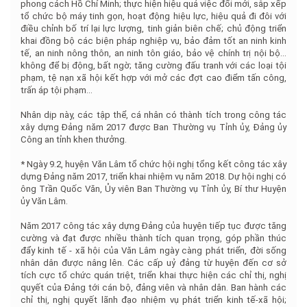
phong cách Hồ Chí Minh; thực hiện hiệu quả việc đổi mới, sắp xếp
tổ chức bộ máy tinh gọn, hoạt động hiệu lực, hiệu quả đi đôi với
điều chỉnh bố trí lại lực lượng, tinh giản biên chế; chủ động triển
khai đồng bộ các biện pháp nghiệp vụ, bảo đảm tốt an ninh kinh
tế, an ninh nông thôn, an ninh tôn giáo, bảo vệ chính trị nội bộ…
không để bị động, bất ngờ; tăng cường đấu tranh với các loại tội
phạm, tệ nạn xã hội kết hợp với mở các đợt cao điểm tấn công,
trấn áp tội phạm…
Nhân dịp này, các tập thể, cá nhân có thành tích trong công tác
xây dựng Đảng năm 2017 được Ban Thường vụ Tỉnh ủy, Đảng ủy
Công an tỉnh khen thưởng.
* Ngày 9.2, huyện Văn Lâm tổ chức hội nghị tổng kết công tác xây
dựng Đảng năm 2017, triển khai nhiệm vụ năm 2018. Dự hội nghị có
ông Trần Quốc Văn, Ủy viên Ban Thường vụ Tỉnh ủy, Bí thư Huyện
ủy Văn Lâm.
Năm 2017 công tác xây dựng Đảng của huyện tiếp tục được tăng
cường và đạt được nhiều thành tích quan trọng, góp phần thúc
đẩy kinh tế - xã hội của Văn Lâm ngày càng phát triển, đời sống
nhân dân được nâng lên. Các cấp uỷ đảng từ huyện đến cơ sở
tích cực tổ chức quán triệt, triển khai thực hiện các chỉ thị, nghị
quyết của Đảng tới cán bộ, đảng viên và nhân dân. Ban hành các
chỉ thị, nghị quyết lãnh đạo nhiệm vụ phát triển kinh tế-xã hội;