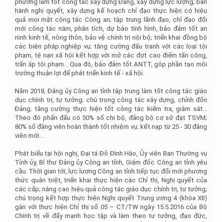
phương làm tốt công tác xây dựng Đảng, xây dựng lực lượng; ban
hành nghị quyết, xây dựng kế hoạch chỉ đạo thực hiện có hiệu
quả mọi mặt công tác Công an; tập trung lãnh đạo, chỉ đạo đổi
mới công tác nắm, phân tích, dự báo tình hình, bảo đảm tốt an
ninh kinh tế, nông thôn, bảo vệ chính trị nội bộ; triển khai đồng bộ
các biện pháp nghiệp vụ; tăng cường đấu tranh với các loại tội
phạm, tệ nạn xã hội kết hợp với mở các đợt cao điểm tấn công,
trấn áp tội phạm… Qua đó, bảo đảm tốt ANTT, góp phần tạo môi
trường thuận lợi để phát triển kinh tế - xã hội.
Năm 2018, Đảng ủy Công an tỉnh tập trung làm tốt công tác giáo
dục chính trị, tư tưởng; chú trọng công tác xây dựng, chỉnh đốn
Đảng; tăng cường thực hiện tốt công tác kiểm tra, giám sát…
Theo đó phấn đấu có 50% số chi bộ, đảng bộ cơ sở đạt TSVM;
80% số đảng viên hoàn thành tốt nhiệm vụ; kết nạp từ 25 - 30 đảng
viên mới...
Phát biểu tại hội nghị, Đại tá Đỗ Đình Hào, Ủy viên Ban Thường vụ
Tỉnh ủy, Bí thư Đảng ủy Công an tỉnh, Giám đốc Công an tỉnh yêu
cầu: Thời gian tới, lực lượng Công an tỉnh tiếp tục đổi mới phương
thức quán triệt, triển khai thực hiện các Chỉ thị, Nghị quyết của
các cấp; nâng cao hiệu quả công tác giáo dục chính trị, tư tưởng;
chú trọng kết hợp thực hiện Nghị quyết Trung ương 4 (khóa XII)
gắn với thực hiện Chỉ thị số 05 – CT/TW ngày 15.5.2016 của Bộ
Chính trị về đẩy mạnh học tập và làm theo tư tưởng, đạo đức,