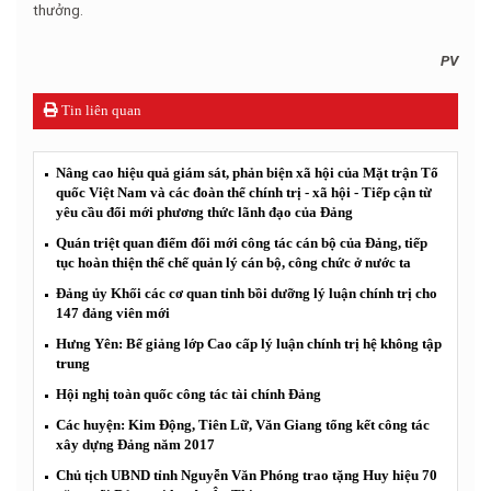
thưởng.
PV
Tin liên quan
Nâng cao hiệu quả giám sát, phản biện xã hội của Mặt trận Tổ
quốc Việt Nam và các đoàn thể chính trị - xã hội - Tiếp cận từ
yêu cầu đổi mới phương thức lãnh đạo của Đảng
Quán triệt quan điểm đổi mới công tác cán bộ của Đảng, tiếp
tục hoàn thiện thể chế quản lý cán bộ, công chức ở nước ta
Đảng ủy Khối các cơ quan tỉnh bồi dưỡng lý luận chính trị cho
147 đảng viên mới
Hưng Yên: Bế giảng lớp Cao cấp lý luận chính trị hệ không tập
trung
Hội nghị toàn quốc công tác tài chính Đảng
Các huyện: Kim Động, Tiên Lữ, Văn Giang tổng kết công tác
xây dựng Đảng năm 2017
Chủ tịch UBND tỉnh Nguyễn Văn Phóng trao tặng Huy hiệu 70