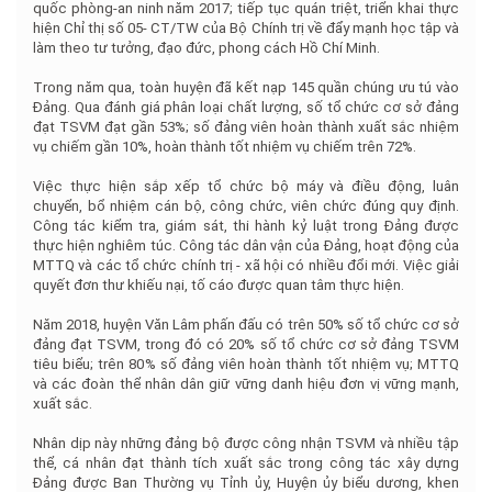
quốc phòng-an ninh năm 2017; tiếp tục quán triệt, triển khai thực
hiện Chỉ thị số 05- CT/TW của Bộ Chính trị về đẩy mạnh học tập và
làm theo tư tưởng, đạo đức, phong cách Hồ Chí Minh.
Trong năm qua, toàn huyện đã kết nạp 145 quần chúng ưu tú vào
Đảng. Qua đánh giá phân loại chất lượng, số tổ chức cơ sở đảng
đạt TSVM đạt gần 53%; số đảng viên hoàn thành xuất sắc nhiệm
vụ chiếm gần 10%, hoàn thành tốt nhiệm vụ chiếm trên 72%.
Việc thực hiện sắp xếp tổ chức bộ máy và điều động, luân
chuyển, bổ nhiệm cán bộ, công chức, viên chức đúng quy định.
Công tác kiểm tra, giám sát, thi hành kỷ luật trong Đảng được
thực hiện nghiêm túc. Công tác dân vận của Đảng, hoạt động của
MTTQ và các tổ chức chính trị - xã hội có nhiều đổi mới. Việc giải
quyết đơn thư khiếu nại, tố cáo được quan tâm thực hiện.
Năm 2018, huyện Văn Lâm phấn đấu có trên 50% số tổ chức cơ sở
đảng đạt TSVM, trong đó có 20% số tổ chức cơ sở đảng TSVM
tiêu biểu; trên 80% số đảng viên hoàn thành tốt nhiệm vụ; MTTQ
và các đoàn thể nhân dân giữ vững danh hiệu đơn vị vững mạnh,
xuất sắc.
Nhân dịp này những đảng bộ được công nhận TSVM và nhiều tập
thể, cá nhân đạt thành tích xuất sắc trong công tác xây dựng
Đảng được Ban Thường vụ Tỉnh ủy, Huyện ủy biểu dương, khen