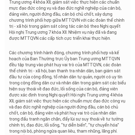
Trung ương 4 khóa XII; giám sát việc thực hiện các chuẩn
mực đạo đức công vụ và đạo đức nghề nghiệp của cán bộ,
đảng viên, người đứng đầu, cán bộ chủ chốt; xây dựng
chương trình phối hợp giữa MTTQVN với các đoàn thể chính
trị - xã hội trong giám sát công tác cán bộ theo Nghị quyết
Hội nghị Trung ương 7 khóa XII. Nhiệm vụ này đã và đang
được MTTQVN các cấp tích cực triển khai thực hiện.
Các chương trình hành động, chương trình phối hợp và kế
hoạch của Ban Thường trực Ủy ban Trung ương MTTQVN
đều tập trung vào phát huy vai trò của MTTQVN, các đoàn
thể chính trị - xã hội, ban thanh tra nhân dân, ban giám sát
đầu tư của cộng đồng, tổ nhân dân tự quản, người có uy tín
trong cộng đồng dân cư và nhân dân trong giám sát các biểu
hiện suy thoái về đạo đức, lối sống của cán bộ, đảng viên
được xác định trong Nghị quyết Hội nghị Trung ương 4 khóa
XII; giám sát việc thực hiện các chuẩn mực đạo đức công vụ
và đạo đức nghề nghiệp của người đứng đầu, cán bộ chủ
chốt, cán bộ, đảng viên và phát huy vai trò của nhân dân
trong đấu tranh ngăn chặn, đẩy lùi sự suy thoái về tư tưởng
chính trị, đạo đức, lối sống, “tự diễn biến”, “tự chuyển hóa”
trong nội bộ, phòng ngừa quan liêu, tham nhũng, lãng phí.