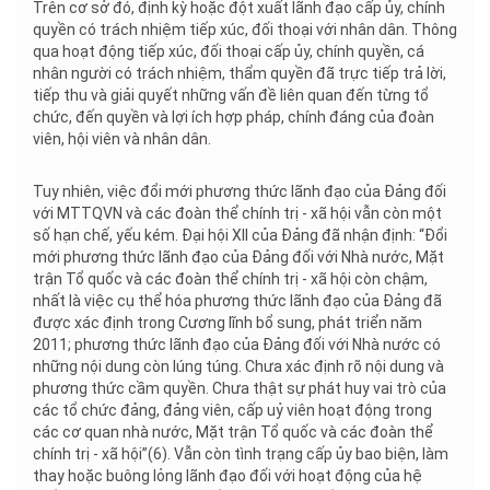
Trên cơ sở đó, định kỳ hoặc đột xuất lãnh đạo cấp ủy, chính
quyền có trách nhiệm tiếp xúc, đối thoại với nhân dân. Thông
qua hoạt động tiếp xúc, đối thoại cấp ủy, chính quyền, cá
nhân người có trách nhiệm, thẩm quyền đã trực tiếp trả lời,
tiếp thu và giải quyết những vấn đề liên quan đến từng tổ
chức, đến quyền và lợi ích hợp pháp, chính đáng của đoàn
viên, hội viên và nhân dân.
Tuy nhiên, việc đổi mới phương thức lãnh đạo của Đảng đối
với MTTQVN và các đoàn thể chính trị - xã hội vẫn còn một
số hạn chế, yếu kém. Đại hội XII của Đảng đã nhận định: “Đổi
mới phương thức lãnh đạo của Đảng đối với Nhà nước, Mặt
trận Tổ quốc và các đoàn thể chính trị - xã hội còn chậm,
nhất là việc cụ thể hóa phương thức lãnh đạo của Đảng đã
được xác định trong Cương lĩnh bổ sung, phát triển năm
2011; phương thức lãnh đạo của Đảng đối với Nhà nước có
những nội dung còn lúng túng. Chưa xác định rõ nội dung và
phương thức cầm quyền. Chưa thật sự phát huy vai trò của
các tổ chức đảng, đảng viên, cấp uỷ viên hoạt động trong
các cơ quan nhà nước, Mặt trận Tổ quốc và các đoàn thể
chính trị - xã hội”(6). Vẫn còn tình trạng cấp ủy bao biện, làm
thay hoặc buông lỏng lãnh đạo đối với hoạt động của hệ