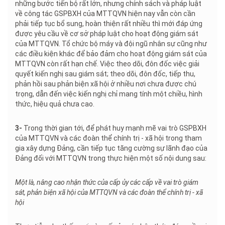
những bước tiến bộ rất lớn, nhưng chính sách và pháp luật
về công tác GSPBXH của MTTQVN hiện nay vẫn còn cần
phải tiếp tục bổ sung, hoàn thiện rất nhiều thì mới đáp ứng
được yêu cầu về cơ sở pháp luật cho hoạt động giám sát
của MTTQVN. Tổ chức bộ máy và đội ngũ nhân sự cũng như
các điều kiện khác để bảo đảm cho hoạt động giám sát của
MTTQVN còn rất hạn chế. Việc theo dõi, đôn đốc việc giải
quyết kiến nghị sau giám sát; theo dõi, đôn đốc, tiếp thu,
phản hồi sau phản biện xã hội ở nhiều nơi chưa được chú
trọng, dẫn đến việc kiến nghị chỉ mang tính một chiều, hình
thức, hiệu quả chưa cao.
3-
Trong thời gian tới, để phát huy mạnh mẽ vai trò GSPBXH
của MTTQVN và các đoàn thể chính trị - xã hội trong tham
gia xây dựng Đảng, cần tiếp tục tăng cường sự lãnh đạo của
Đảng đối với MTTQVN trong thực hiện một số nội dung sau:
Một là, nâng cao nhận thức của cấp ủy các cấp về vai trò giám
sát, phản biện xã hội của MTTQVN và các đoàn thể chính trị - xã
hội