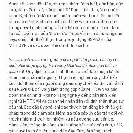
đoàn kết toàn dân tộc, phương châm “dân biết, dân bàn, dân
làm, dân kiểm tra”, mối quan hệ “Đảng lãnh đạo, Nhà nước
quản lý, nhân dân làm chủ”; hoàn thiện và thực hiện có hiệu
quả các cơ chế, chính sách phát huy vai trò của nhân dân
trong quyết định những vấn đề lớn của đất nước; bảo đảm
tất cả quyền lực của Nhà nước thuộc về nhân dân; nâng cao
hiệu quả, tính thiết thực trong hoạt động GSPBXH của
MTTQVN và các đoàn thể chính trị - xã hội.
Sáu là, trách nhiệm nêu gương của người đứng đầu, cán bộ chủ
chốt phải được quy định và công khai hóa để nhân dân biết và
giám sát.
Quy định rõ các hình thức cụ thể, tạo thuận lợi để
nhân dân phản ánh, góp ý. Thực hiện nghiêm quy chế tiếp
xúc, đối thoại của người đứng đầu; quy chế tiếp thu và trả lời
sau GSPBXH, đối với ý kiến đóng góp của MTTQVN và các
đoàn thể chính trị - xã hội; lắng nghe ý kiến phản ánh, kiến
nghị từ MTTQVN và đoàn thể nhân dân với tinh thần thực sự
cầu thị. Các cấp ủy phải chỉ đạo thực hiện đồng bộ nhiều giải
pháp, trong đó giám sát, kiểm tra của cấp ủy cấp trên đối với
trách nhiệm thực hiện nhiệm vụ nêu gương của cán bộ,
đảng viên; thông tin công khai những kết quả phản ánh, xử lý,
giải quyết vấn đề liên quan đến đạo đức, lối sống, trách