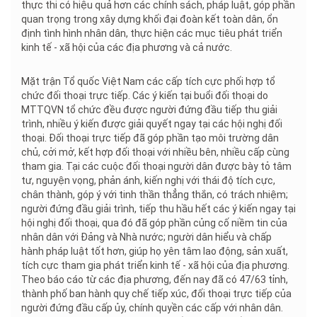
thực thi có hiệu quả hơn các chính sách, pháp luật, góp phần
quan trọng trong xây dựng khối đại đoàn kết toàn dân, ổn
định tình hình nhân dân, thực hiện các mục tiêu phát triển
kinh tế - xã hội của các địa phương và cả nước.
Mặt trận Tổ quốc Việt Nam các cấp tích cực phối hợp tổ
chức đối thoại trực tiếp. Các ý kiến tại buổi đối thoại do
MTTQVN tổ chức đều được người đứng đầu tiếp thu giải
trình, nhiều ý kiến được giải quyết ngay tại các hội nghị đối
thoại. Đối thoại trực tiếp đã góp phần tạo môi trường dân
chủ, cởi mở, kết hợp đối thoại với nhiều bên, nhiều cấp cùng
tham gia. Tại các cuộc đối thoại người dân được bày tỏ tâm
tư, nguyện vọng, phản ánh, kiến nghị với thái độ tích cực,
chân thành, góp ý với tinh thần thẳng thắn, có trách nhiệm;
người đứng đầu giải trình, tiếp thu hầu hết các ý kiến ngay tại
hội nghị đối thoại, qua đó đã góp phần củng cố niềm tin của
nhân dân với Đảng và Nhà nước; người dân hiểu và chấp
hành pháp luật tốt hơn, giúp họ yên tâm lao động, sản xuất,
tích cực tham gia phát triển kinh tế - xã hội của địa phương.
Theo báo cáo từ các địa phương, đến nay đã có 47/63 tỉnh,
thành phố ban hành quy chế tiếp xúc, đối thoại trực tiếp của
người đứng đầu cấp ủy, chính quyền các cấp với nhân dân.