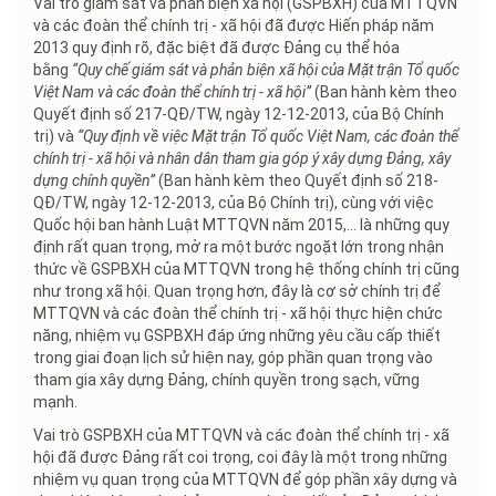
Vai trò giám sát và phản biện xã hội (GSPBXH) của MTTQVN
và các đoàn thể chính trị - xã hội đã được Hiến pháp năm
2013 quy định rõ, đặc biệt đã được Đảng cụ thể hóa
bằng
“Quy chế giám sát và phản biện xã hội của Mặt trận Tổ quốc
Việt Nam và các đoàn thể chính trị - xã hội”
(Ban hành kèm theo
Quyết định số 217-QĐ/TW, ngày 12-12-2013, của Bộ Chính
trị) và
“Quy định về việc Mặt trận Tổ quốc Việt Nam, các đoàn thể
chính trị - xã hội và nhân dân tham gia góp ý xây dựng Đảng, xây
dựng chính quyền”
(Ban hành kèm theo Quyết định số 218-
QĐ/TW, ngày 12-12-2013, của Bộ Chính trị), cùng với việc
Quốc hội ban hành Luật MTTQVN năm 2015,... là những quy
định rất quan trọng, mở ra một bước ngoặt lớn trong nhận
thức về GSPBXH của MTTQVN trong hệ thống chính trị cũng
như trong xã hội. Quan trọng hơn, đây là cơ sở chính trị để
MTTQVN và các đoàn thể chính trị - xã hội thực hiện chức
năng, nhiệm vụ GSPBXH đáp ứng những yêu cầu cấp thiết
trong giai đoạn lịch sử hiện nay, góp phần quan trọng vào
tham gia xây dựng Đảng, chính quyền trong sạch, vững
mạnh.
Vai trò GSPBXH của MTTQVN và các đoàn thể chính trị - xã
hội đã được Đảng rất coi trọng, coi đây là một trong những
nhiệm vụ quan trọng của MTTQVN để góp phần xây dựng và