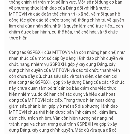
thống chính trị trên một số lĩnh vực. Một số nội dung cơ bản
về phương thức lãnh đạo của Đảng đối với Nhà nước,
MTTQVN và các đoàn thể chính trị - xã hội; về mối quan hệ
công tác giữa các tổ chức trong hệ thống chính trị, về quyền
làm chủ của nhân dân, nhất là quyền làm chủ trực tiếp... còn
chậm được ban hành, cụ thể hóa, thể chế hóa và tổ chức
thực hiện.
Công tác GSPBXH của MTTQVN vẫn còn những hạn chế, như
nhận thức của một số cấp ủy đảng, lãnh đạo chính quyền về
chức năng, nhiệm vụ GSPBXH, góp ý xây dựng Đảng, xây
dựng chính quyền của MTTQVN và các tổ chức thành viên
còn chưa đầy đủ, chưa sâu sắc và toàn diện, dẫn đến coi
nhẹ công tác GSPBXH, góp ý xây dựng Đảng của các tổ chức
này, chưa quan tâm bố trí cán bộ bảo đảm cho việc thực
hiện nhiệm vụ, do đó hạn chế tác dụng và hiệu quả hoạt
động của MTTQVN các cấp. Trong thực hiện hoạt động
giám sát, phản biện, góp ý ở một số địa phương, lãnh đạo
MTTQVN chưa thể hiện được bản lĩnh dám nói, dám làm,
dám chịu trách nhiệm. Vẫn còn hiện tượng nể nang, né
tránh, ngại va chạm trong quá trình GSPBXH và góp ý xây
dựng Đảng, xây dựng chính quyền. Mặc dù vừa qua đã có