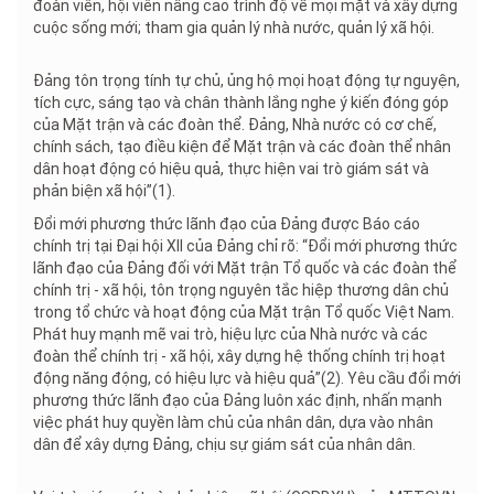
đoàn viên, hội viên nâng cao trình độ về mọi mặt và xây dựng
cuộc sống mới; tham gia quản lý nhà nước, quản lý xã hội.
Đảng tôn trọng tính tự chủ, ủng hộ mọi hoạt động tự nguyện,
tích cực, sáng tạo và chân thành lắng nghe ý kiến đóng góp
của Mặt trận và các đoàn thể. Đảng, Nhà nước có cơ chế,
chính sách, tạo điều kiện để Mặt trận và các đoàn thể nhân
dân hoạt động có hiệu quả, thực hiện vai trò giám sát và
phản biện xã hội”(1).
Đổi mới phương thức lãnh đạo của Đảng được Báo cáo
chính trị tại Đại hội XII của Đảng chỉ rõ: “Đổi mới phương thức
lãnh đạo của Đảng đối với Mặt trận Tổ quốc và các đoàn thể
chính trị - xã hội, tôn trọng nguyên tắc hiệp thương dân chủ
trong tổ chức và hoạt động của Mặt trận Tổ quốc Việt Nam.
Phát huy mạnh mẽ vai trò, hiệu lực của Nhà nước và các
đoàn thể chính trị - xã hội, xây dựng hệ thống chính trị hoạt
động năng động, có hiệu lực và hiệu quả”(2). Yêu cầu đổi mới
phương thức lãnh đạo của Đảng luôn xác định, nhấn mạnh
việc phát huy quyền làm chủ của nhân dân, dựa vào nhân
dân để xây dựng Đảng, chịu sự giám sát của nhân dân.