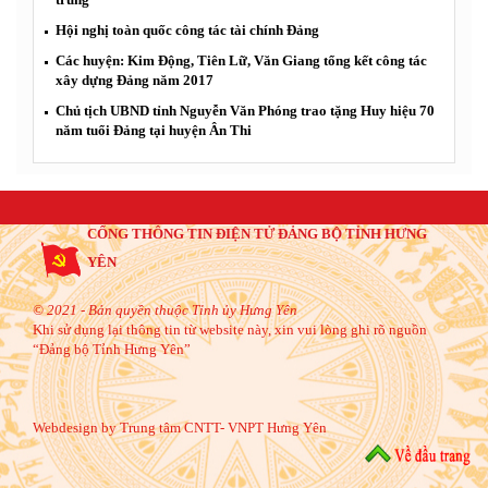
Hội nghị toàn quốc công tác tài chính Đảng
Các huyện: Kim Động, Tiên Lữ, Văn Giang tổng kết công tác
xây dựng Đảng năm 2017
Chủ tịch UBND tỉnh Nguyễn Văn Phóng trao tặng Huy hiệu 70
năm tuổi Đảng tại huyện Ân Thi
CỔNG THÔNG TIN ĐIỆN TỬ ĐẢNG BỘ TỈNH HƯNG
YÊN
© 2021 - Bản quyền thuộc Tỉnh ủy Hưng Yên
Khi sử dụng lại thông tin từ website này, xin vui lòng ghi rõ nguồn
“Đảng bộ Tỉnh Hưng Yên”
Webdesign by Trung tâm CNTT- VNPT Hưng Yên