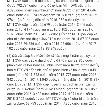
MTTQVN các cấp ở địa phương đã chủ trì phối hợp giám sát
được 492.784 cuộc, trong đó ủy ban MTTQVN cấp tỉnh:
4.093 cuộc, năm sau nhiều hơn năm trước (năm 2014: 646
cuộc; năm 2015: 740 cuộc; năm 2016: 879 cuộc; năm 2017:
976 cuộc; 9 tháng đầu năm 2018: 852 cuộc); ủy ban
MTTQVN cấp huyện: 22.679 cuộc (năm 2014: 3.446 cuộc;
năm 2015: 4.174 cuộc; năm 2016: 5.102 cuộc; năm 2017:
5.825 cuộc; năm 2018: 4.132 cuộc); ủy ban MTTQVN cấp xã
chủ trì giám sát được 466.012 cuộc (năm 2014: 87.005 cuộc;
năm 2015: 96.556 cuộc; năm 2016: 96.606 cuộc; năm 2017:
102.500 cuộc; năm 2018: 83.345 cuộc)
(5)
Đối với công tác phản biện xã hội
, trong 5 năm qua ủy ban
MTTQVN các cấp ở địa phương đã tổ chức 82. 865 cuộc
phản biện xã hội, năm sau nhiều hơn năm trước, trong đó: Ủy
ban MTTQVN cấp tỉnh, chủ trì phản biện xã hội được 4.048
cuộc (năm 2014: 573 cuộc; năm 2015: 776 cuộc; năm 2016:
842 cuộc; năm 2017: 1.040 cuộc; 9 tháng đầu năm 2018: 817
cuộc); ủy ban MTTQVN cấp huyện chủ trì phản biện xã hội
được 15.064 cuộc (năm 2014: 1.522 cuộc; năm 2015: 2.857
cuộc; năm 2016: 3.488 cuộc; năm 2017: 4.071 cuộc; năm
2018: 3.126 cuộc); ủy ban MTTQVN cấp xã chủ trì phản biện
xã hội được 63.753 cuộc (năm 2014: 7.865 cuộc; năm 2015: