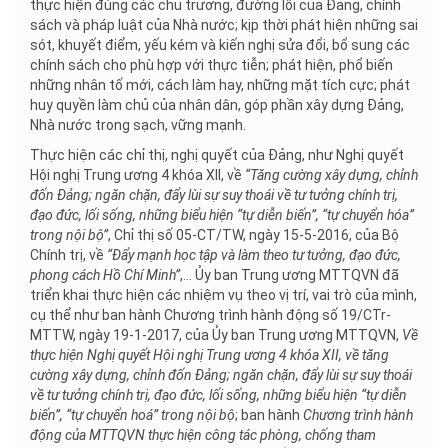
thực hiện đúng các chủ trương, đường lối của Đảng, chính
sách và pháp luật của Nhà nước; kịp thời phát hiện những sai
sót, khuyết điểm, yếu kém và kiến nghị sửa đổi, bổ sung các
chính sách cho phù hợp với thực tiễn; phát hiện, phổ biến
những nhân tố mới, cách làm hay, những mặt tích cực; phát
huy quyền làm chủ của nhân dân, góp phần xây dựng Đảng,
Nhà nước trong sạch, vững mạnh.
Thực hiện các chỉ thị, nghị quyết của Đảng, như Nghị quyết
Hội nghị Trung ương 4 khóa XII, về
“Tăng cường xây dựng, chỉnh
đốn Đảng; ngăn chặn, đẩy lùi sự suy thoái về tư tưởng chính trị,
đạo đức, lối sống, những biểu hiện “tự diễn biến”, “tự chuyển hóa”
trong nội bộ”
, Chỉ thị số 05-CT/TW, ngày 15-5-2016, của Bộ
Chính trị, về
“Đẩy mạnh học tập và làm theo tư tưởng, đạo đức,
phong cách Hồ Chí Minh”
,... Ủy ban Trung ương MTTQVN đã
triển khai thực hiện các nhiệm vụ theo vị trí, vai trò của mình,
cụ thể như ban hành Chương trình hành động số 19/CTr-
MTTW, ngày 19-1-2017, của Ủy ban Trung ương MTTQVN,
Về
thực hiện Nghị quyết Hội nghị Trung ương 4 khóa XII, về tăng
cường xây dựng, chỉnh đốn Đảng; ngăn chặn, đẩy lùi sự suy thoái
về tư tưởng chính trị, đạo đức, lối sống, những biểu hiện “tự diễn
biến”, “tự chuyển hoá” trong nội bộ
; ban hành
Chương trình hành
động của MTTQVN thực hiện công tác phòng, chống tham