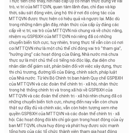
Thực tiễn cho thấy, nơi nào cấp ủy có nhận thức đúng về vai
trò, vị trí của MTTQVN, quan tâm lãnh đạo, chỉ đạo và kịp
thời, sâu sát động viên, ủng hộ thì ở nơi đó công tác của
MTTQVN được thực hiện có hiệu quả và ngược lại. Mặc dù
trong những năm gần đây, nhận thức của cấp ủy đảng các
cấp về vị trí, vai trò của MTTQVN nói chung và về chức năng,
nhiệm vụ GSPBXH của MTTQVN nói riêng đã có những
chuyển biến tích cực; tuy nhiên, trong thực tế vẫn còn có nơi
coi MTTQVN như là một chủ thể chỉ đóng vai trò “tham gia”,
“hưởng ứng” các hoạt động của Đảng, Nhà nước mà chưa
thực sự là một chủ thể có tiếng nói độc lập, đại diện cho
nhân dân để giám sát, phản biện đối với việc xây dựng, thực
thi chủ trương, đường lối của Đảng, chính sách, pháp luật
của Nhà nước. Từ khi Bộ Chính trị ban hành Quy chế GSPBXH
của MTTQVN và các đoàn thể chính trị - xã hội, nhận thức
trong hệ thống chính trị và trong xã hội về GSPBXH của
MTTQVN và các đoàn thể chính trị - xã hội nhìn chung đã có
những chuyển biến tích cực, nhưng đến nay vẫn còn chưa
thật sự đầy đủ và chính xác, vẫn còn hiện tượng xem nhẹ
quyền GSPBXH của MTTQVN và các đoàn thể chính trị - xã
hội. Các hoạt động đôi khi chỉ gói gọn trong hoạt động của ủy
ban MTTQVN, chưa huy động và phát huy được sức mạnh
tổng hợp của các tổ chức thành viên tham gia hoạt động