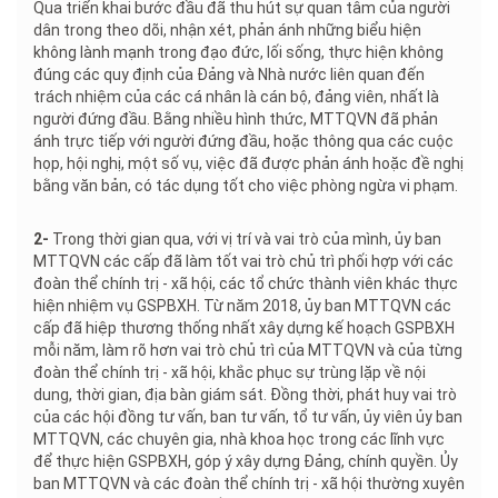
Qua triển khai bước đầu đã thu hút sự quan tâm của người
dân trong theo dõi, nhận xét, phản ánh những biểu hiện
không lành mạnh trong đạo đức, lối sống, thực hiện không
đúng các quy định của Đảng và Nhà nước liên quan đến
trách nhiệm của các cá nhân là cán bộ, đảng viên, nhất là
người đứng đầu. Bằng nhiều hình thức, MTTQVN đã phản
ánh trực tiếp với người đứng đầu, hoặc thông qua các cuộc
họp, hội nghị, một số vụ, việc đã được phản ánh hoặc đề nghị
bằng văn bản, có tác dụng tốt cho việc phòng ngừa vi phạm.
2-
Trong thời gian qua, với vị trí và vai trò của mình, ủy ban
MTTQVN các cấp đã làm tốt vai trò chủ trì phối hợp với các
đoàn thể chính trị - xã hội, các tổ chức thành viên khác thực
hiện nhiệm vụ GSPBXH. Từ năm 2018, ủy ban MTTQVN các
cấp đã hiệp thương thống nhất xây dựng kế hoạch GSPBXH
mỗi năm, làm rõ hơn vai trò chủ trì của MTTQVN và của từng
đoàn thể chính trị - xã hội, khắc phục sự trùng lặp về nội
dung, thời gian, địa bàn giám sát. Đồng thời, phát huy vai trò
của các hội đồng tư vấn, ban tư vấn, tổ tư vấn, ủy viên ủy ban
MTTQVN, các chuyên gia, nhà khoa học trong các lĩnh vực
để thực hiện GSPBXH, góp ý xây dựng Đảng, chính quyền. Ủy
ban MTTQVN và các đoàn thể chính trị - xã hội thường xuyên