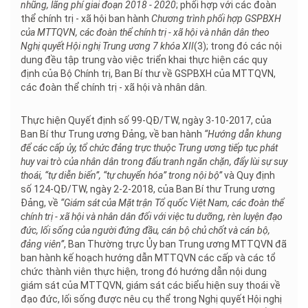
nhũng, lãng phí giai đoạn 2018 - 2020
; phối hợp với các đoàn
thể chính trị - xã hội ban hành
Chương trình phối hợp GSPBXH
của MTTQVN, các đoàn thể chính trị - xã hội và nhân dân theo
Nghị quyết Hội nghị Trung ương 7 khóa XII
(3); trong đó các nội
dung đều tập trung vào việc triển khai thực hiện các quy
định của Bộ Chính trị, Ban Bí thư về GSPBXH của MTTQVN,
các đoàn thể chính trị - xã hội và nhân dân.
Thực hiện Quyết định số 99-QĐ/TW, ngày 3-10-2017, của
Ban Bí thư Trung ương Đảng, về ban hành
“Hướng dẫn khung
để các cấp ủy, tổ chức đảng trực thuộc Trung ương tiếp tục phát
huy vai trò của nhân dân trong đấu tranh ngăn chặn, đẩy lùi sự suy
thoái, “tự diễn biến”, “tự chuyển hóa” trong nội bộ”
và Quy định
số 124-QĐ/TW, ngày 2-2-2018, của Ban Bí thư Trung ương
Đảng, về
“Giám sát của Mặt trận Tổ quốc Việt Nam, các đoàn thể
chính trị - xã hội và nhân dân đối với việc tu dưỡng, rèn luyện đạo
đức, lối sống của người đứng đầu, cán bộ chủ chốt và cán bộ,
đảng viên”
, Ban Thường trực Ủy ban Trung ương MTTQVN đã
ban hành kế hoạch hướng dẫn MTTQVN các cấp và các tổ
chức thành viên thực hiện, trong đó hướng dẫn nội dung
giám sát của MTTQVN, giám sát các biểu hiện suy thoái về
đạo đức, lối sống được nêu cụ thể trong Nghị quyết Hội nghị