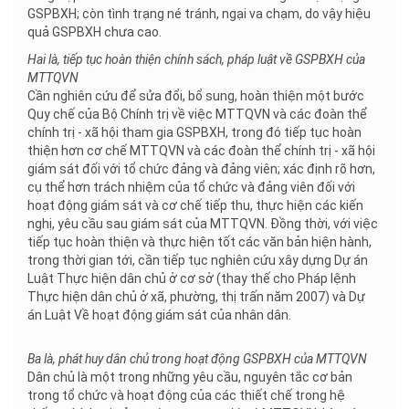
GSPBXH; còn tình trạng né tránh, ngại va chạm, do vậy hiệu
quả GSPBXH chưa cao.
Hai là, tiếp tục hoàn thiện chính sách, pháp luật về GSPBXH của
MTTQVN
Cần nghiên cứu để sửa đổi, bổ sung, hoàn thiện một bước
Quy chế của Bộ Chính trị về việc MTTQVN và các đoàn thể
chính trị - xã hội tham gia GSPBXH, trong đó tiếp tục hoàn
thiện hơn cơ chế MTTQVN và các đoàn thể chính trị - xã hội
giám sát đối với tổ chức đảng và đảng viên; xác định rõ hơn,
cụ thể hơn trách nhiệm của tổ chức và đảng viên đối với
hoạt động giám sát và cơ chế tiếp thu, thực hiện các kiến
nghị, yêu cầu sau giám sát của MTTQVN. Đồng thời, với việc
tiếp tục hoàn thiện và thực hiện tốt các văn bản hiện hành,
trong thời gian tới, cần tiếp tục nghiên cứu xây dựng Dự án
Luật Thực hiện dân chủ ở cơ sở (thay thế cho Pháp lệnh
Thực hiện dân chủ ở xã, phường, thị trấn năm 2007) và Dự
án Luật Về hoạt động giám sát của nhân dân.
Ba là, phát huy dân chủ trong hoạt động GSPBXH của MTTQVN
Dân chủ là một trong những yêu cầu, nguyên tắc cơ bản
trong tổ chức và hoạt động của các thiết chế trong hệ