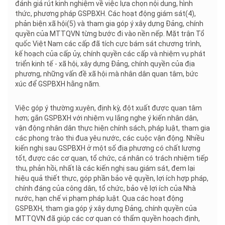
đánh giá rút kinh nghiệm về việc lựa chọn nội dung, hình
thức, phương pháp GSPBXH. Các hoạt động giám sát(4),
phản biện xã hội(5) và tham gia góp ý xây dựng Đảng, chính
quyền của MTTQVN từng bước đi vào nền nếp. Mặt trận Tổ
quốc Việt Nam các cấp đã tích cực bám sát chương trình,
kế hoạch của cấp ủy, chính quyền các cấp và nhiệm vụ phát
triển kinh tế - xã hội, xây dựng Đảng, chính quyền của địa
phương, những vấn đề xã hội mà nhân dân quan tâm, bức
xúc để GSPBXH hằng năm.
Việc góp ý thường xuyên, định kỳ, đột xuất được quan tâm
hơn; gắn GSPBXH với nhiệm vụ lắng nghe ý kiến nhân dân,
vận động nhân dân thực hiện chính sách, pháp luật, tham gia
các phong trào thi đua yêu nước, các cuộc vận động. Nhiều
kiến nghị sau GSPBXH ở một số địa phương có chất lượng
tốt, được các cơ quan, tổ chức, cá nhân có trách nhiệm tiếp
thu, phản hồi, nhất là các kiến nghị sau giám sát, đem lại
hiệu quả thiết thực, góp phần bảo vệ quyền, lợi ích hợp pháp,
chính đáng của công dân, tổ chức, bảo vệ lợi ích của Nhà
nước, hạn chế vi phạm pháp luật. Qua các hoạt động
GSPBXH, tham gia góp ý xây dựng Đảng, chính quyền của
MTTQVN đã giúp các cơ quan có thẩm quyền hoạch định,