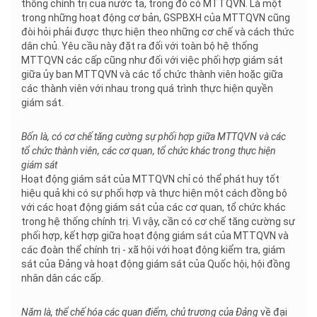
thống chính trị của nước ta, trong đó có MTTQVN. Là một
trong những hoạt động cơ bản, GSPBXH của MTTQVN cũng
đòi hỏi phải được thực hiện theo những cơ chế và cách thức
dân chủ. Yêu cầu này đặt ra đối với toàn bộ hệ thống
MTTQVN các cấp cũng như đối với việc phối hợp giám sát
giữa ủy ban MTTQVN và các tổ chức thành viên hoặc giữa
các thành viên với nhau trong quá trình thực hiện quyền
giám sát.
Bốn là, có cơ chế tăng cường sự phối hợp giữa MTTQVN và các
tổ chức thành viên, các cơ quan, tổ chức khác trong thực hiện
giám sát
Hoạt động giám sát của MTTQVN chỉ có thể phát huy tốt
hiệu quả khi có sự phối hợp và thực hiện một cách đồng bộ
với các hoạt động giám sát của các cơ quan, tổ chức khác
trong hệ thống chính trị. Vì vậy, cần có cơ chế tăng cường sự
phối hợp, kết hợp giữa hoạt động giám sát của MTTQVN và
các đoàn thể chính trị - xã hội với hoạt động kiểm tra, giám
sát của Đảng và hoạt động giám sát của Quốc hội, hội đồng
nhân dân các cấp.
Năm là, thể chế hóa các quan điểm, chủ trương của Đảng
về đại