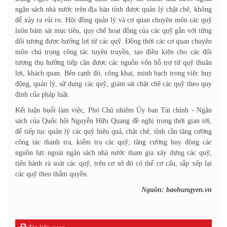
ngân sách nhà nước trên địa bàn tỉnh được quản lý chặt chẽ, không
để xảy ra rủi ro. Hội đồng quản lý và cơ quan chuyên môn các quỹ
luôn bám sát mục tiêu, quy chế hoạt động của các quỹ gắn với từng
đối tượng được hưởng lợi từ các quỹ. Đồng thời các cơ quan chuyên
môn chú trọng công tác tuyên truyền, tạo điều kiện cho các đối
tượng thụ hưởng tiếp cận được các nguồn vốn hỗ trợ từ quỹ thuận
lợi, khách quan. Bên cạnh đó, công khai, minh bạch trong việc huy
động, quản lý, sử dụng các quỹ, giám sát chặt chẽ các quỹ theo quy
định của pháp luật.
Kết luận buổi làm việc, Phó Chủ nhiệm Ủy ban Tài chính - Ngân
sách của Quốc hội Nguyễn Hữu Quang đề nghị trong thời gian tới,
để tiếp tục quản lý các quỹ hiệu quả, chặt chẽ, tỉnh cần tăng cường
công tác thanh tra, kiểm tra các quỹ; tăng cường huy động các
nguồn lực ngoài ngân sách nhà nước tham gia xây dựng các quỹ;
tiến hành rà soát các quỹ, trên cơ sở đó có thể cơ cấu, sắp xếp lại
các quỹ theo thẩm quyền.
Nguồn: baohungyen.vn