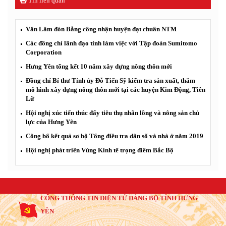
Tin liên quan
Văn Lâm đón Bằng công nhận huyện đạt chuẩn NTM
Các đồng chí lãnh đạo tỉnh làm việc với Tập đoàn Sumitomo
Corporation
Hưng Yên tổng kết 10 năm xây dựng nông thôn mới
Đồng chí Bí thư Tỉnh ủy Đỗ Tiến Sỹ kiểm tra sản xuất, thăm
mô hình xây dựng nông thôn mới tại các huyện Kim Động, Tiên
Lữ
Hội nghị xúc tiến thúc đẩy tiêu thụ nhãn lồng và nông sản chủ
lực của Hưng Yên
Công bố kết quả sơ bộ Tổng điều tra dân số và nhà ở năm 2019
Hội nghị phát triển Vùng Kinh tế trọng điểm Bắc Bộ
CỔNG THÔNG TIN ĐIỆN TỬ ĐẢNG BỘ TỈNH HƯNG
YÊN