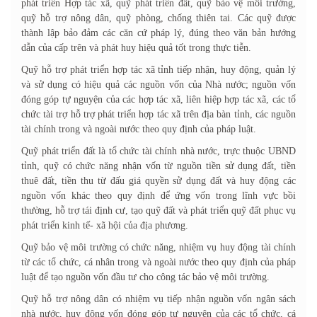
phát triển Hợp tác xã, quỹ phát triển đất, quỹ bảo vệ môi trường,
quỹ hỗ trợ nông dân, quỹ phòng, chống thiên tai. Các quỹ được
thành lập bảo đảm các căn cứ pháp lý, đúng theo văn bản hướng
dẫn của cấp trên và phát huy hiệu quả tốt trong thực tiễn.
Quỹ hỗ trợ phát triển hợp tác xã tỉnh tiếp nhận, huy động, quản lý
và sử dụng có hiệu quả các nguồn vốn của Nhà nước; nguồn vốn
đóng góp tự nguyện của các hợp tác xã, liên hiệp hợp tác xã, các tổ
chức tài trợ hỗ trợ phát triển hợp tác xã trên địa bàn tỉnh, các nguồn
tài chính trong và ngoài nước theo quy định của pháp luật.
Quỹ phát triển đất là tổ chức tài chính nhà nước, trực thuộc UBND
tỉnh, quỹ có chức năng nhận vốn từ nguồn tiền sử dụng đất, tiền
thuê đất, tiền thu từ đấu giá quyền sử dụng đất và huy động các
nguồn vốn khác theo quy định để ứng vốn trong lĩnh vực bồi
thường, hỗ trợ tái định cư, tạo quỹ đất và phát triển quỹ đất phục vụ
phát triển kinh tế- xã hội của địa phương.
Quỹ bảo vệ môi trường có chức năng, nhiệm vụ huy động tài chính
từ các tổ chức, cá nhân trong và ngoài nước theo quy định của pháp
luật để tạo nguồn vốn đầu tư cho công tác bảo vệ môi trường.
Quỹ hỗ trợ nông dân có nhiệm vụ tiếp nhận nguồn vốn ngân sách
nhà nước, huy động vốn đóng góp tự nguyện của các tổ chức, cá