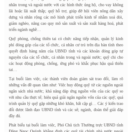
nhân trong và ngoài nước với các hình thức ủng hộ, cho vay không
lãi hoặc lãi suất thấp; quỹ hỗ trợ, giúp đỡ hội viên nông dân xây
dựng và nhân rộng các mô hình phát triển kinh tế nhằm xoá đói,
giảm nghèo, nâng cao quy mô sản xuất và sản xuất hàng hoá, phát
triển ngành nghề…
Quỹ phòng, chống thiên tai có chức năng tiếp nhận, quản lý kinh
phí đóng góp của các tổ chức, cá nhân cư trú trên địa bàn tỉnh theo
quyết định hàng năm của UBND tỉnh và các khoản đóng góp tự
nguyện của các tổ chức, cá nhân trong và ngoài nước; quỹ chi cho
các hoạt động phòng, chống, ứng phó và khắc phục hậu quả thiên
tai…
Tại buổi làm việc, các thành viên đoàn giám sát trao đổi, làm rõ
những vấn đề quan tâm như: Việc huy động quỹ từ các nguồn ngoài
ngân sách nhà nước; khả năng đáp ứng nguồn vốn của các quỹ so
với nhu cầu thực tế; hiệu quả giải ngân nguồn vốn của các quỹ; quá
trình quản lý quỹ gặp những khó khăn, bất cập gì… Các ý kiến trao
đổi được lãnh đạo UBND tỉnh và các sở, ngành, đoàn thể giải đáp
đầy đủ.
Phát biểu tại buổi làm việc, Phó Chủ tịch Thường trực UBND tỉnh
Đặng Ngọc Quỳnh khẳng định các quỹ tài chính nhà nước ngoài