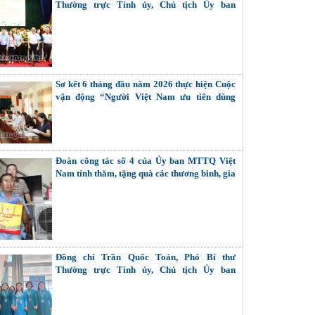
Thường trực Tỉnh ủy, Chủ tịch Ủy ban
MTTQ Việt Nam tỉnh tiếp xúc cử tri các
phường: Phố Hiến, Sơn Nam, Hồng Châu
Sơ kết 6 tháng đầu năm 2026 thực hiện Cuộc
vận động “Người Việt Nam ưu tiên dùng
hàng Việt Nam”
Đoàn công tác số 4 của Ủy ban MTTQ Việt
Nam tỉnh thăm, tặng quà các thương binh, gia
đình liệt sĩ
Đồng chí Trần Quốc Toản, Phó Bí thư
Thường trực Tỉnh ủy, Chủ tịch Ủy ban
MTTQ Việt Nam tỉnh dự Đại hội đại biểu Phụ
nữ toàn quốc lần thứ XIV