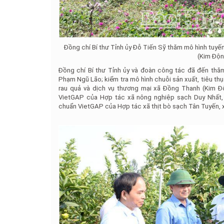
Đồng chí Bí thư Tỉnh ủy Đỗ Tiến Sỹ thăm mô hình tuy
(Kim Độ
Đồng chí Bí thư Tỉnh ủy và đoàn công tác đã đến thă
Phạm Ngũ Lão; kiểm tra mô hình chuỗi sản xuất, tiêu t
rau quả và dịch vụ thương mại xã Đồng Thanh (Kim Độ
VietGAP của Hợp tác xã nông nghiệp sạch Duy Nhất, x
chuẩn VietGAP của Hợp tác xã thịt bò sạch Tân Tuyến, x