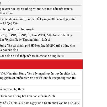
)
he dân nói" tại xã Hồng Minh: Kịp thời nắm bắt tâm tư,
 Nhân dân
án bảo đảm an ninh, an toàn lễ kỷ niệm 300 năm Ngày sinh
óa Lê Quý Đôn
hững giai thoại lưu truyền
ỉnh ủy, HĐND, UBND, Ủy ban MTTQ Việt Nam tỉnh dâng
ệm 79 năm Ngày Thương binh - Liệt sĩ
ưng Yên tại thành phố Hà Nội ủng hộ 200 triệu đồng cho
xã hội của tỉnh
đạo tỉnh dự lễ thắp nến tri ân các anh hùng liệt sĩ
 Việt Nam tỉnh Hưng Yên đẩy mạnh tuyên truyền pháp luật,
ng giám sát, phản biện xã hội và lan tỏa các phong trào thi
 về làm cán bộ thôn
ừ Liên hoan tiếng hát khu dân cư năm 2026
ức Lễ kỷ niệm 300 năm Ngày sinh Danh nhân văn hóa Lê Quý