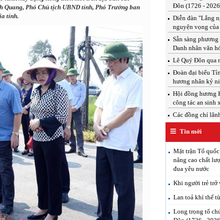
Đôn (1726 - 2026
nh Quang, Phó Chủ tịch UBND tỉnh, Phó Trưởng ban
a tỉnh.
Diễn đàn "Lắng ng
nguyện vọng của
Sẵn sàng phương 
Danh nhân văn h
Lê Quý Đôn qua n
Đoàn đại biểu T
hương nhân kỷ ni
Hội đồng hương H
công tác an sinh 
Các đồng chí lãnh 
Tin mới
Mặt trận Tổ quốc
nâng cao chất lượ
đua yêu nước
Khi người trẻ trở
Lan toả khí thế t
Long trọng tổ ch