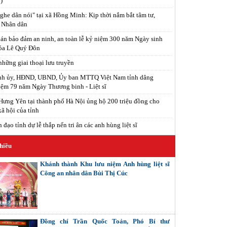
)
ghe dân nói" tại xã Hồng Minh: Kịp thời nắm bắt tâm tư,
 Nhân dân
án bảo đảm an ninh, an toàn lễ kỷ niệm 300 năm Ngày sinh
óa Lê Quý Đôn
hững giai thoại lưu truyền
ỉnh ủy, HĐND, UBND, Ủy ban MTTQ Việt Nam tỉnh dâng
ệm 79 năm Ngày Thương binh - Liệt sĩ
ưng Yên tại thành phố Hà Nội ủng hộ 200 triệu đồng cho
xã hội của tỉnh
đạo tỉnh dự lễ thắp nến tri ân các anh hùng liệt sĩ
hiều
Khánh thành Khu lưu niệm Anh hùng liệt sĩ
Công an nhân dân Bùi Thị Cúc
Đồng chí Trần Quốc Toản, Phó Bí thư