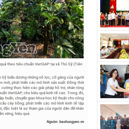
n quả theo tiêu chuẩn VietGAP tại xã Thủ Sỹ (Tiên
iến Sỹ biểu dương những nỗ lực, cố gắng của người
 mới, phát triển các mô hình sản xuất. Đồng thời
g cường thực hiện các giải pháp hỗ trợ, nhân rộng
uẩn VietGAP, cho hiệu quả kinh tế cao. Trong đó,
; tập huấn, chuyển giao khoa học kỹ thuật cho nông
cấu cây trồng; phát triển các mô hình kinh tế tập
trị, đặc biệt là sự tham gia của người dân để nhân
n vững, hiệu quả.
Nguồn: baohungyen.vn