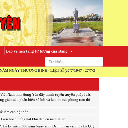
Bảo vệ nền tảng tư tưởng của Đảng
ƯƠNG BINH - LIỆT SĨ (27/7/1947 - 27/7/2026)
 Việt Nam tỉnh Hưng Yên đẩy mạnh tuyên truyền pháp luật,
ng giám sát, phản biện xã hội và lan tỏa các phong trào thi
 về làm cán bộ thôn
ừ Liên hoan tiếng hát khu dân cư năm 2026
ức Lễ kỷ niệm 300 năm Ngày sinh Danh nhân văn hóa Lê Quý