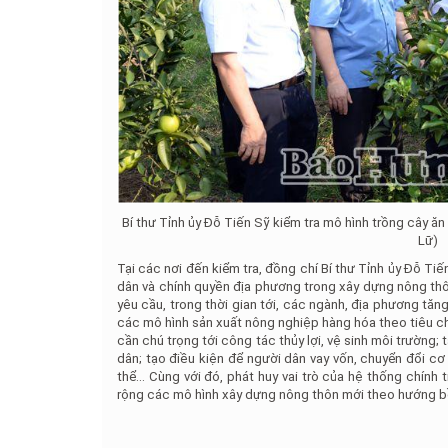
Bí thư Tỉnh ủy Đỗ Tiến Sỹ kiểm tra mô hình trồng cây ă
Lữ)
Tại các nơi đến kiểm tra, đồng chí Bí thư Tỉnh ủy Đỗ T
dân và chính quyền địa phương trong xây dựng nông thôn
yêu cầu, trong thời gian tới, các ngành, địa phương tăn
các mô hình sản xuất nông nghiệp hàng hóa theo tiêu ch
cần chú trọng tới công tác thủy lợi, vệ sinh môi trường
dân; tạo điều kiện để người dân vay vốn, chuyển đổi cơ 
thể... Cùng với đó, phát huy vai trò của hệ thống chính 
rộng các mô hình xây dựng nông thôn mới theo hướng bề