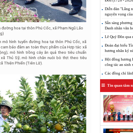
Đôn (1726 - 2026
Diễn đàn "Lắng n
nguyện vọng của
Sẵn sàng phương 
Danh nhân văn h
ến đường hoa tại thôn Phú Cốc, xã Phạm Ngũ Lão
ng)
Lê Quý Đôn qua n
m mô hình tuyến đường hoa tại thôn Phú Cốc, xã
Đoàn đại biểu T
hụ cam bảo đảm an toàn thực phẩm của Hợp tác xã
hương nhân kỷ ni
ng); mô hình trồng cây ăn quả theo tiêu chuẩn
ã Thủ Sỹ; mô hình chăn nuôi bò thịt theo tiêu
Hội đồng hương H
ã Thiện Phiến (Tiên Lữ).
công tác an sinh 
Các đồng chí lãnh 
Tin quan tâm n