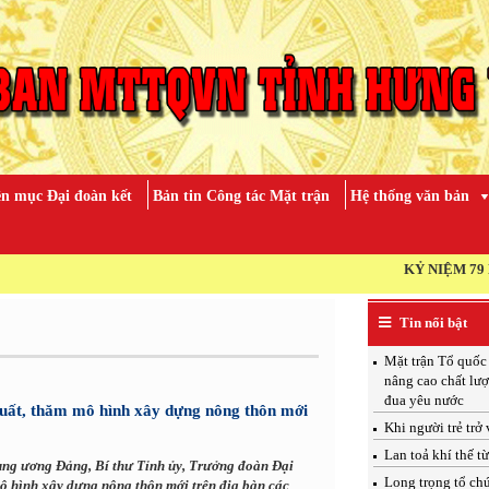
n mục Đại đoàn kết
Bản tin Công tác Mặt trận
Hệ thống văn bản
KỶ NIỆM 79 NĂM NGÀY TH
Tin nổi bật
Mặt trận Tổ quốc
nâng cao chất lượ
đua yêu nước
xuất, thăm mô hình xây dựng nông thôn mới
Khi người trẻ trở
Lan toả khí thế t
ung ương Đảng, Bí thư Tỉnh ủy, Trưởng đoàn Đại
Long trọng tổ ch
mô hình xây dựng nông thôn mới trên địa bàn các