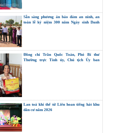
Sẵn sàng phương án bảo đảm an ninh, an
toàn lễ kỷ niệm 300 năm Ngày sinh Danh
nhân văn hóa Lê Quý Đôn
Đồng chí Trần Quốc Toản, Phó Bí thư
Thường trực Tỉnh ủy, Chủ tịch Ủy ban
MTTQ Việt Nam tỉnh thăm, tặng quà Bà mẹ
Việt Nam Anh hùng, thương binh
Lan toả khí thế từ Liên hoan tiếng hát khu
dân cư năm 2026