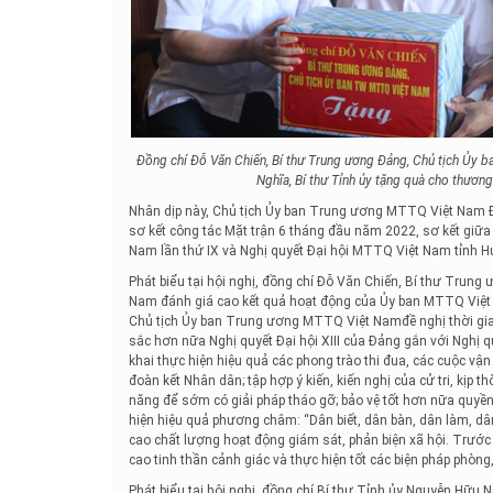
Đồng chí Đỗ Văn Chiến, Bí thư Trung ương Đảng, Chủ tịch Ủy
Nghĩa, Bí thư Tỉnh ủy tặng quà cho thươn
Nhân dịp này, Chủ tịch Ủy ban Trung ương MTTQ Việt Nam Đ
sơ kết công tác Mặt trận 6 tháng đầu năm 2022, sơ kết giữa
Nam lần thứ IX và Nghị quyết Đại hội MTTQ Việt Nam tỉnh H
Phát biểu tại hội nghị, đồng chí Đỗ Văn Chiến, Bí thư Tru
Nam đánh giá cao kết quả hoạt động của Ủy ban MTTQ Việt 
Chủ tịch Ủy ban Trung ương MTTQ Việt Namđề nghị thời gia
sắc hơn nữa Nghị quyết Đại hội XIII của Đảng gắn với Nghị q
khai thực hiện hiệu quả các phong trào thi đua, các cuộc vậ
đoàn kết Nhân dân; tập hợp ý kiến, kiến nghị của cử tri, kịp 
năng để sớm có giải pháp tháo gỡ; bảo vệ tốt hơn nữa quyền
hiện hiệu quả phương châm: “Dân biết, dân bàn, dân làm, dâ
cao chất lượng hoạt động giám sát, phản biện xã hội. Trước
cao tinh thần cảnh giác và thực hiện tốt các biện pháp phòng
Phát biểu tại hội nghị, đồng chí Bí thư Tỉnh ủy Nguyễn Hữu 