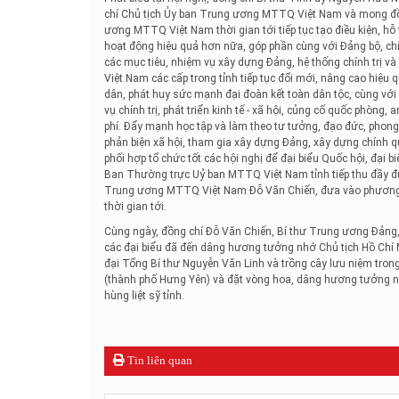
chí Chủ tịch Ủy ban Trung ương MTTQ Việt Nam và mong đồ
ương MTTQ Việt Nam thời gian tới tiếp tục tạo điều kiện, h
hoạt động hiệu quả hơn nữa, góp phần cùng với Đảng bộ, chí
các mục tiêu, nhiệm vụ xây dựng Đảng, hệ thống chính trị và 
Việt Nam các cấp trong tỉnh tiếp tục đổi mới, nâng cao hiệu 
dân, phát huy sức mạnh đại đoàn kết toàn dân tộc, cùng với
vụ chính trị, phát triển kinh tế - xã hội, củng cố quốc phòng
phí. Đẩy mạnh học tập và làm theo tư tưởng, đạo đức, phong 
phản biện xã hội, tham gia xây dựng Đảng, xây dựng chính q
phối hợp tổ chức tốt các hội nghị để đại biểu Quốc hội, đại b
Ban Thường trực Uỷ ban MTTQ Việt Nam tỉnh tiếp thu đầy đủ
Trung ương MTTQ Việt Nam Đỗ Văn Chiến, đưa vào phương 
thời gian tới.
Cùng ngày, đồng chí Đỗ Văn Chiến, Bí thư Trung ương Đản
các đại biểu đã đến dâng hương tưởng nhớ Chủ tịch Hồ Chí 
đại Tổng Bí thư Nguyễn Văn Linh và trồng cây lưu niệm tro
(thành phố Hưng Yên) và đặt vòng hoa, dâng hương tưởng niệ
hùng liệt sỹ tỉnh.
Tin liên quan