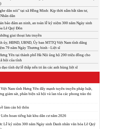
)
he dân nói" tại xã Hồng Minh: Kịp thời nắm bắt tâm tư,
 Nhân dân
án bảo đảm an ninh, an toàn lễ kỷ niệm 300 năm Ngày sinh
óa Lê Quý Đôn
hững giai thoại lưu truyền
ỉnh ủy, HĐND, UBND, Ủy ban MTTQ Việt Nam tỉnh dâng
ệm 79 năm Ngày Thương binh - Liệt sĩ
ưng Yên tại thành phố Hà Nội ủng hộ 200 triệu đồng cho
xã hội của tỉnh
đạo tỉnh dự lễ thắp nến tri ân các anh hùng liệt sĩ
 Việt Nam tỉnh Hưng Yên đẩy mạnh tuyên truyền pháp luật,
ng giám sát, phản biện xã hội và lan tỏa các phong trào thi
 về làm cán bộ thôn
ừ Liên hoan tiếng hát khu dân cư năm 2026
ức Lễ kỷ niệm 300 năm Ngày sinh Danh nhân văn hóa Lê Quý