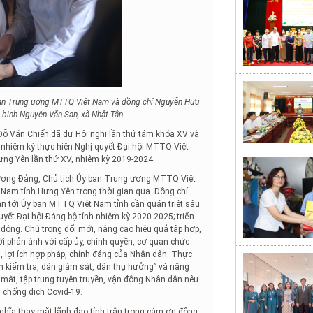
 ban Trung ương MTTQ Việt Nam và đồng chí Nguyễn Hữu
g binh Nguyễn Văn San, xã Nhật Tân
ỗ Văn Chiến đã dự Hội nghị lần thứ tám khóa XV và
 nhiệm kỳ thực hiện Nghị quyết Đại hội MTTQ Việt
ưng Yên lần thứ XV, nhiệm kỳ 2019-2024.
ng ương Đảng, Chủ tịch Ủy ban Trung ương MTTQ Việt
Nam tỉnh Hưng Yên trong thời gian qua. Đồng chí
n tới Ủy ban MTTQ Việt Nam tỉnh cần quán triệt sâu
uyết Đại hội Đảng bộ tỉnh nhiệm kỳ 2020-2025; triển
n động. Chú trọng đổi mới, nâng cao hiệu quả tập hợp,
thời phản ánh với cấp ủy, chính quyền, cơ quan chức
, lợi ích hợp pháp, chính đáng của Nhân dân. Thực
n kiểm tra, dân giám sát, dân thụ hưởng” và nâng
 mắt, tập trung tuyên truyền, vận động Nhân dân nêu
, chống dịch Covid-19.
Nghĩa thay mặt lãnh đạo tỉnh trân trọng cảm ơn đồng