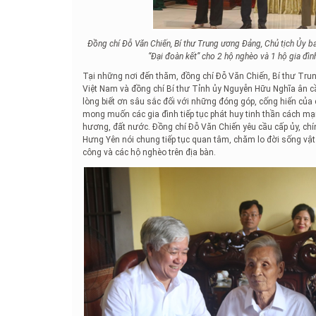
Đồng chí Đỗ Văn Chiến, Bí thư Trung ương Đảng, Chủ tịch Ủy b
“Đại đoàn kết” cho 2 hộ nghèo và 1 hộ gia đìn
Tại những nơi đến thăm, đồng chí Đỗ Văn Chiến, Bí thư T
Việt Nam và đồng chí Bí thư Tỉnh ủy Nguyễn Hữu Nghĩa ân cầ
lòng biết ơn sâu sắc đối với những đóng góp, cống hiến của
mong muốn các gia đình tiếp tục phát huy tinh thần cách m
hương, đất nước. Đồng chí Đỗ Văn Chiến yêu cầu cấp ủy, chín
Hưng Yên nói chung tiếp tục quan tâm, chăm lo đời sống vật 
công và các hộ nghèo trên địa bàn.