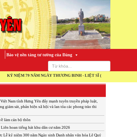
Bảo vệ nền tảng tư tưởng của Đảng
M 79 NĂM NGÀY THƯƠNG BINH - LIỆT SĨ (27/7/1947 - 27/7/2026)
 Việt Nam tỉnh Hưng Yên đẩy mạnh tuyên truyền pháp luật,
ng giám sát, phản biện xã hội và lan tỏa các phong trào thi
 về làm cán bộ thôn
ừ Liên hoan tiếng hát khu dân cư năm 2026
ức Lễ kỷ niệm 300 năm Ngày sinh Danh nhân văn hóa Lê Quý