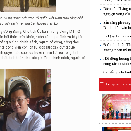
Đôn (1726 - 2026
Diễn đàn "Lắng n
nguyện vọng của
an Trung ương Mặt trận Tổ quốc Việt Nam trao tặng Nhà
Sẵn sàng phương 
h chính sách trên địa bàn huyện Tiên Lữ
Danh nhân văn h
rung ương Đảng, Chủ tịch Ủy ban Trung ương MTTQ
Lê Quý Đôn qua n
n hỏi thăm sức khỏe, hoàn cảnh gia đình và bày tỏ
 các gia đình chính sách, người có công, đồng thời
Đoàn đại biểu T
ạng, động viên con, cháu góp sức xây dựng quê
hương nhân kỷ ni
h quyền các cấp của huyện Tiên Lữ nói riêng, tỉnh
chất, tinh thần cho các gia đình chính sách, người có
Hội đồng hương H
công tác an sinh 
Các đồng chí lãnh 
Tin quan tâm n