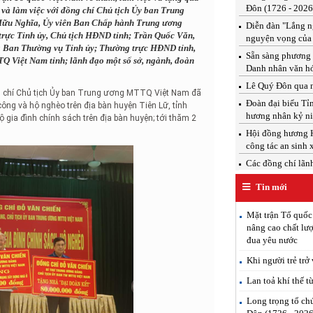
Đôn (1726 - 2026
 và làm việc với đồng chí Chủ tịch Ủy ban Trung
 Hữu Nghĩa, Ủy viên Ban Chấp hành Trung ương
Diễn đàn "Lắng ng
trực Tỉnh ủy, Chủ tịch HĐND tỉnh; Trần Quốc Văn,
nguyện vọng của
ng Ban Thường vụ Tỉnh ủy; Thường trực HĐND tỉnh,
Sẵn sàng phương 
Q Việt Nam tỉnh; lãnh đạo một số sở, ngành, đoàn
Danh nhân văn h
Lê Quý Đôn qua n
g chí Chủ tịch Ủy ban Trung ương MTTQ Việt Nam đã
Đoàn đại biểu T
công và hộ nghèo trên địa bàn huyện Tiên Lữ, tỉnh
hương nhân kỷ ni
 gia đình chính sách trên địa bàn huyện; tới thăm 2
Hội đồng hương H
công tác an sinh 
Các đồng chí lãnh 
Tin mới
Mặt trận Tổ quốc
nâng cao chất lượ
đua yêu nước
Khi người trẻ trở
Lan toả khí thế t
Long trọng tổ ch