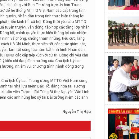
ng chí cùng với Ban Thường trực Ủy ban Trung
ỗ trợ để hệ thống MTTQ Việt Nam các cấp trong tỉnh
nh quyền, Nhân dân trong tỉnh thực hiện thắng lợi
phát triển kinh tế - xã hội. Đồng thời yêu cầu MTTQ
quả tuyên truyền, vận động, tập hợp các tầng lớp Nhân
 Đảng bộ, chính quyền thực hiện thắng lợi các nhiệm
, an ninh và phòng, chống tham nhũng, tiêu cực, lãng
cách Hồ Chí Minh; thực hiện tốt công tác giám sát,
uyền; làm tốt công tác nắm bắt tình hình Nhân dân;
iểu HĐND các cấp tiếp xúc với cử tri. Đồng chí yêu cầu
 ý kiến chỉ đạo, định hướng của Chủ tịch Uỷ ban
hướng, nhiệm vụ, chương trình hành động trong
g, Chủ tịch Ủy ban Trung ương MTTQ Việt Nam cùng
Minh tại Nhà lưu niệm Bác Hồ; dâng hoa tại Tượng
ng khuôn viên Tượng đài Tổng Bí thư Nguyễn Văn Linh
m các anh hùng liệt sỹ tại Đài tưởng niệm các anh
Nguyễn Thị Hậu