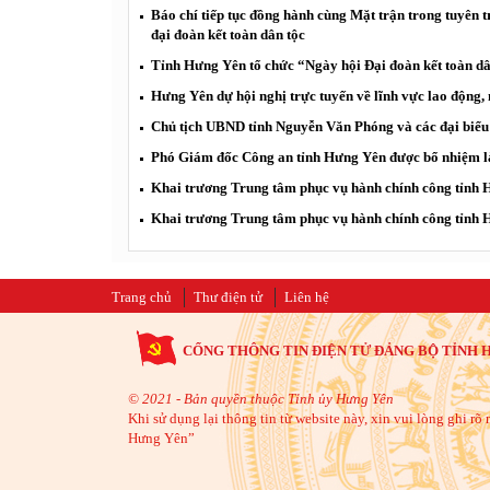
Báo chí tiếp tục đồng hành cùng Mặt trận trong tuyên 
đại đoàn kết toàn dân tộc
Tỉnh Hưng Yên tổ chức “Ngày hội Đại đoàn kết toàn d
Hưng Yên dự hội nghị trực tuyến về lĩnh vực lao động, 
Chủ tịch UBND tỉnh Nguyễn Văn Phóng và các đại biểu 
Phó Giám đốc Công an tỉnh Hưng Yên được bổ nhiệm l
Khai trương Trung tâm phục vụ hành chính công tỉnh
Khai trương Trung tâm phục vụ hành chính công tỉnh
Trang chủ
Thư điện tử
Liên hệ
CỔNG THÔNG TIN ĐIỆN TỬ ĐẢNG BỘ TỈNH 
© 2021 - Bản quyền thuộc Tỉnh ủy Hưng Yên
Khi sử dụng lại thông tin từ website này, xin vui lòng ghi r
Hưng Yên”