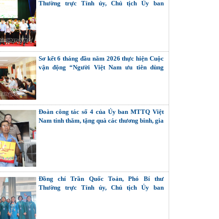
Thường trực Tỉnh ủy, Chủ tịch Ủy ban
MTTQ Việt Nam tỉnh tiếp xúc cử tri các
phường: Phố Hiến, Sơn Nam, Hồng Châu
Sơ kết 6 tháng đầu năm 2026 thực hiện Cuộc
vận động “Người Việt Nam ưu tiên dùng
hàng Việt Nam”
Đoàn công tác số 4 của Ủy ban MTTQ Việt
Nam tỉnh thăm, tặng quà các thương binh, gia
đình liệt sĩ
Đồng chí Trần Quốc Toản, Phó Bí thư
Thường trực Tỉnh ủy, Chủ tịch Ủy ban
MTTQ Việt Nam tỉnh dự Đại hội đại biểu Phụ
nữ toàn quốc lần thứ XIV