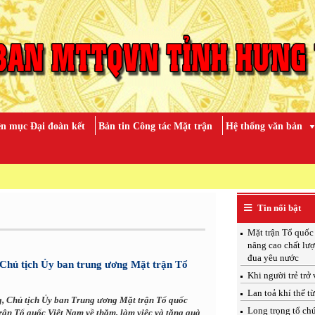
n mục Đại đoàn kết
Bản tin Công tác Mặt trận
Hệ thống văn bản
KỶ NIỆ
Tin nổi bật
Mặt trận Tổ quốc
nâng cao chất lượ
đua yêu nước
Chủ tịch Ủy ban trung ương Mặt trận Tổ
Khi người trẻ trở
Lan toả khí thế t
g, Chủ tịch Ủy ban Trung ương Mặt trận Tổ quốc
Long trọng tổ ch
ận Tổ quốc Việt Nam về thăm, làm việc và tặng quà