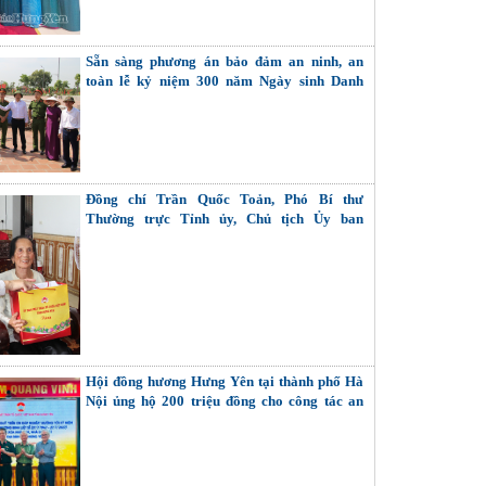
Sẵn sàng phương án bảo đảm an ninh, an
toàn lễ kỷ niệm 300 năm Ngày sinh Danh
nhân văn hóa Lê Quý Đôn
Đồng chí Trần Quốc Toản, Phó Bí thư
Thường trực Tỉnh ủy, Chủ tịch Ủy ban
MTTQ Việt Nam tỉnh thăm, tặng quà Bà mẹ
Việt Nam Anh hùng, thương binh
Hội đồng hương Hưng Yên tại thành phố Hà
Nội ủng hộ 200 triệu đồng cho công tác an
sinh xã hội của tỉnh