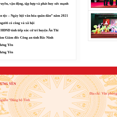
truyền, vận động, tập hợp và phát huy sức mạnh
ân tộc – Ngày hội văn hóa quân dân” năm 2021
người có công và xã hội
HĐND tỉnh tiếp xúc cử tri huyện Ân Thi
àm Giám đốc Công an tỉnh Bắc Ninh
 Hưng Yên
 Hưng Yên
HƯNG YÊN
Địa chỉ:
Văn phòng
õ nguồn “Đảng bộ Tỉnh