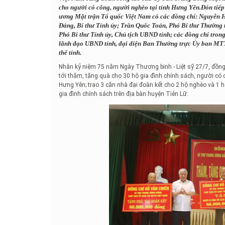
cho người có công, người nghèo tại tỉnh Hưng Yên.Đón tiếp
ương Mặt trận Tổ quốc Việt Nam có các đồng chí: Nguyễn
Đảng, Bí thư Tỉnh ủy; Trần Quốc Toản, Phó Bí thư Thường 
Phó Bí thư Tỉnh ủy, Chủ tịch UBND tỉnh; các đồng chí tro
lãnh đạo UBND tỉnh, đại diện Ban Thường trực Ủy ban MTT
thể tỉnh.
Nhân kỷ niệm 75 năm Ngày Thương binh - Liệt sỹ 27/7, đồn
tới thăm, tặng quà cho 30 hộ gia đình chính sách, người có 
Hưng Yên; trao 3 căn nhà đại đoàn kết cho 2 hộ nghèo và 1 hộ
gia đình chính sách trên địa bàn huyện Tiên Lữ.