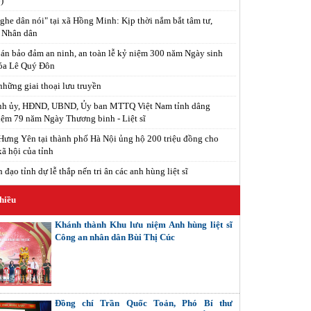
)
ghe dân nói" tại xã Hồng Minh: Kịp thời nắm bắt tâm tư,
 Nhân dân
án bảo đảm an ninh, an toàn lễ kỷ niệm 300 năm Ngày sinh
óa Lê Quý Đôn
hững giai thoại lưu truyền
ỉnh ủy, HĐND, UBND, Ủy ban MTTQ Việt Nam tỉnh dâng
ệm 79 năm Ngày Thương binh - Liệt sĩ
ưng Yên tại thành phố Hà Nội ủng hộ 200 triệu đồng cho
xã hội của tỉnh
đạo tỉnh dự lễ thắp nến tri ân các anh hùng liệt sĩ
hiều
Khánh thành Khu lưu niệm Anh hùng liệt sĩ
Công an nhân dân Bùi Thị Cúc
Đồng chí Trần Quốc Toản, Phó Bí thư