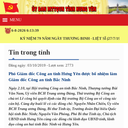
6-8-2026 6:13:40
KỶ NIỆM 79 NĂM NGÀY THƯƠNG BINH - LIỆT SĨ (27/7/1947 - 27/7
Tin trong tỉnh
Đăng ngày: 03/10/2019 - Lượt xem: 2773
Phó Giám đốc Công an tỉnh Hưng Yên được bổ nhiệm làm
Giám đốc Công an tỉnh Bắc Ninh
Ngày 2.10, tại Hội trường Công an tỉnh Bắc Ninh, Thượng tướng Bùi
Văn Nam, Uỷ viên BCH Trung ương Đảng, Thứ trưởng Bộ Công an
chủ trì Lễ công bố quyết định của Bộ trưởng Bộ Công an về công tác
cán bộ. Cùng dự buổi lễ có các đồng chí: Nguyễn Nhân Chiến, Ủy viên
BCH Trung ương Đảng, Bí thư Tỉnh ủy, Trưởng đoàn Đại biểu Quốc
hội tỉnh Bắc Ninh; Nguyễn Văn Phóng, Phó Bí thư Tỉnh ủy, Chủ tịch
UBND tỉnh Hưng Yên cùng các đồng chí lãnh đạo UBND tỉnh, lãnh
đạo công an hai tỉnh Bắc Ninh và Hưng Yên.