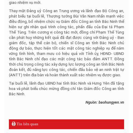
giao nhiệm vụ mới.
Thay mặt Đảng uỷ Công an Trung ương và lãnh đạo Bộ Công an,
phát biểu tại buổi lễ, Thượng tướng Bùi Văn Nam nhấn mạnh việc
điều động, bổ nhiệm chức vụ Giám đốc Công an tỉnh Bắc Ninh thể
hiện sự ghi nhận quá trình công tác, phấn đấu của Đại tá Phạm
Thế Tùng. Trên cương vị công tác mới, đồng chí Phạm Thế Tùng
cần phát huy những kết quả đã đạt được cùng với Đảng uỷ - Ban
giám đốc, tập thể cán bộ, chiến sĩ Công an tỉnh Bắc Ninh chủ
động dự báo, thực hiện tốt các mặt công tác nghiệp vụ để nắm
vững tình hình, tham mưu có hiệu quả với Tỉnh ủy, HĐND- UBND
tỉnh Bắc Ninh chỉ đạo các mặt công tác bảo đảm ANTT. Đồng
thời chú trọng công tác xây dựng lực lượng công an tỉnh Bắc Ninh
đoàn kết, đủ năng lực công tác, chiến đấu bảo vệ an ninh trật tự
(ANTT) trên địa bàn và hoàn thành xuất sắc nhiệm vụ được giao.
Tại buổi lễ, lãnh đạo UBND hai tỉnh Bắc Ninh và Hưng Yên đã tặng
hoa và phát biểu chúc mừng đồng chí tân Giám đốc Công an tỉnh
Bắc Ninh.
Nguồn: baohungyen.vn
Tin liên quan