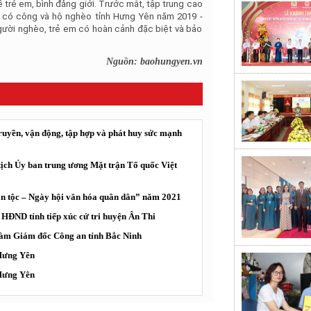
đề trẻ em, bình đẳng giới. Trước mắt, tập trung cao
 có công và hộ nghèo tỉnh Hưng Yên năm 2019 -
gười nghèo, trẻ em có hoàn cảnh đặc biệt và bảo
Nguồn: baohungyen.vn
truyền, vận động, tập hợp và phát huy sức mạnh
ịch Ủy ban trung ương Mặt trận Tổ quốc Việt
ân tộc – Ngày hội văn hóa quân dân” năm 2021
HĐND tỉnh tiếp xúc cử tri huyện Ân Thi
àm Giám đốc Công an tỉnh Bắc Ninh
 Hưng Yên
 Hưng Yên