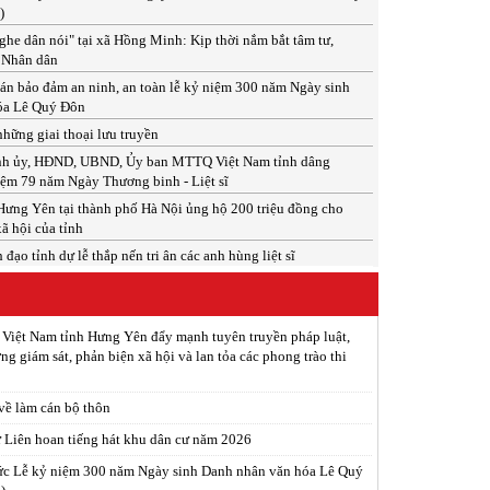
)
he dân nói" tại xã Hồng Minh: Kịp thời nắm bắt tâm tư,
 Nhân dân
án bảo đảm an ninh, an toàn lễ kỷ niệm 300 năm Ngày sinh
óa Lê Quý Đôn
hững giai thoại lưu truyền
ỉnh ủy, HĐND, UBND, Ủy ban MTTQ Việt Nam tỉnh dâng
ệm 79 năm Ngày Thương binh - Liệt sĩ
ưng Yên tại thành phố Hà Nội ủng hộ 200 triệu đồng cho
xã hội của tỉnh
đạo tỉnh dự lễ thắp nến tri ân các anh hùng liệt sĩ
 Việt Nam tỉnh Hưng Yên đẩy mạnh tuyên truyền pháp luật,
ng giám sát, phản biện xã hội và lan tỏa các phong trào thi
 về làm cán bộ thôn
ừ Liên hoan tiếng hát khu dân cư năm 2026
ức Lễ kỷ niệm 300 năm Ngày sinh Danh nhân văn hóa Lê Quý