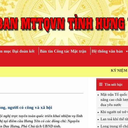
n mục Đại đoàn kết
Bản tin Công tác Mặt trận
Hệ thống văn bản
KỶ NIỆM 79 NĂM NGÀ
Tin nổi bật
Mặt trận Tổ quốc
nâng cao chất lượ
đua yêu nước
ộng, người có công và xã hội
Khi người trẻ trở
 nghị trực tuyến toàn quốc triển khai nhiệm vụ lĩnh
Lan toả khí thế t
hị tại điểm cầu Hưng Yên có các đồng chí: Nguyễn
ễn Duy Hưng, Phó Chủ tịch UBND tỉnh.
Long trọng tổ ch