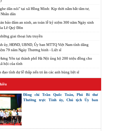
)
ghe dân nói" tại xã Hồng Minh: Kịp thời nắm bắt tâm tư,
 Nhân dân
án bảo đảm an ninh, an toàn lễ kỷ niệm 300 năm Ngày sinh
óa Lê Quý Đôn
hững giai thoại lưu truyền
ỉnh ủy, HĐND, UBND, Ủy ban MTTQ Việt Nam tỉnh dâng
ệm 79 năm Ngày Thương binh - Liệt sĩ
ưng Yên tại thành phố Hà Nội ủng hộ 200 triệu đồng cho
xã hội của tỉnh
đạo tỉnh dự lễ thắp nến tri ân các anh hùng liệt sĩ
hiều
Đồng chí Trần Quốc Toản, Phó Bí thư
Thường trực Tỉnh ủy, Chủ tịch Ủy ban
MTTQ Việt Nam tỉnh tiếp xúc cử tri các
phường: Phố Hiến, Sơn Nam, Hồng Châu