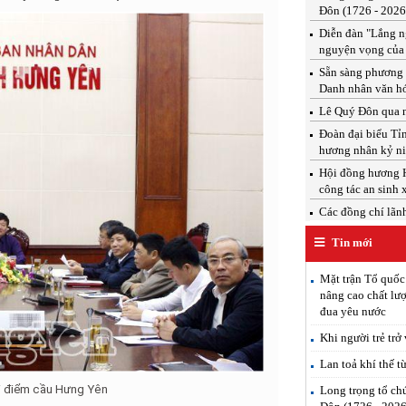
Đôn (1726 - 2026
Diễn đàn "Lắng ng
nguyện vọng của
Sẵn sàng phương 
Danh nhân văn h
Lê Quý Đôn qua n
Đoàn đại biểu T
hương nhân kỷ ni
Hội đồng hương H
công tác an sinh 
Các đồng chí lãnh 
Tin mới
Mặt trận Tổ quốc
nâng cao chất lượ
đua yêu nước
Khi người trẻ trở
Lan toả khí thế t
ại điểm cầu Hưng Yên
Long trọng tổ ch