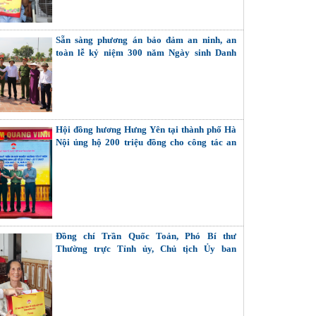
Sẵn sàng phương án bảo đảm an ninh, an
toàn lễ kỷ niệm 300 năm Ngày sinh Danh
nhân văn hóa Lê Quý Đôn
Hội đồng hương Hưng Yên tại thành phố Hà
Nội ủng hộ 200 triệu đồng cho công tác an
sinh xã hội của tỉnh
Đồng chí Trần Quốc Toản, Phó Bí thư
Thường trực Tỉnh ủy, Chủ tịch Ủy ban
MTTQ Việt Nam tỉnh thăm, tặng quà Bà mẹ
Việt Nam Anh hùng, thương binh