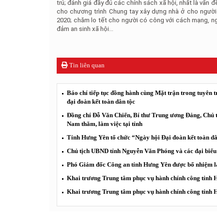
trú; đánh giá đầy đủ các chính sách xã hội, nhất là vấn 
cho chương trình Chung tay xây dựng nhà ở cho người
2020; chăm lo tết cho người có công với cách mạng, n
đảm an sinh xã hội...
Tin liên quan
Báo chí tiếp tục đồng hành cùng Mặt trận trong tuyên 
đại đoàn kết toàn dân tộc
Đồng chí Đỗ Văn Chiến, Bí thư Trung ương Đảng, Chủ t
Nam thăm, làm việc tại tỉnh
Tỉnh Hưng Yên tổ chức “Ngày hội Đại đoàn kết toàn d
Chủ tịch UBND tỉnh Nguyễn Văn Phóng và các đại biểu 
Phó Giám đốc Công an tỉnh Hưng Yên được bổ nhiệm l
Khai trương Trung tâm phục vụ hành chính công tỉnh
Khai trương Trung tâm phục vụ hành chính công tỉnh