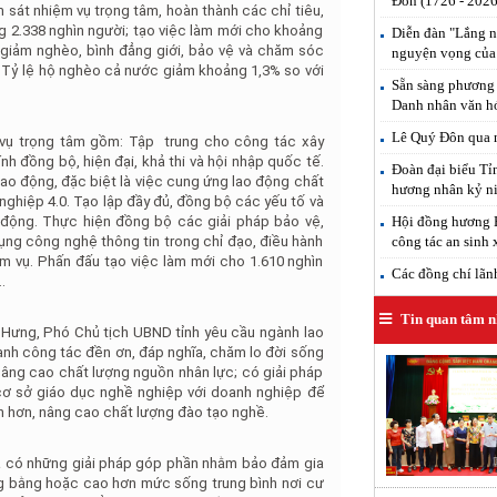
Đôn (1726 - 2026
sát nhiệm vụ trọng tâm, hoàn thành các chỉ tiêu,
g 2.338 nghìn người; tạo việc làm mới cho khoảng
Diễn đàn "Lắng n
 giảm nghèo, bình đẳng giới, bảo vệ và chăm sóc
nguyện vọng của
. Tỷ lệ hộ nghèo cả nước giảm khoảng 1,3% so với
Sẵn sàng phương 
Danh nhân văn h
Lê Quý Đôn qua n
 vụ trọng tâm gồm: Tập trung cho công tác xây
h đồng bộ, hiện đại, khả thi và hội nhập quốc tế.
Đoàn đại biểu T
lao động, đặc biệt là việc cung ứng lao động chất
hương nhân kỷ ni
hiệp 4.0. Tạo lập đầy đủ, đồng bộ các yếu tố và
o động. Thực hiện đồng bộ các giải pháp bảo vệ,
Hội đồng hương H
ng công nghệ thông tin trong chỉ đạo, điều hành
công tác an sinh 
iệm vụ. Phấn đấu tạo việc làm mới cho 1.610 nghìn
Các đồng chí lãnh 
..
Tin quan tâm n
 Hưng, Phó Chủ tịch UBND tỉnh yêu cầu ngành lao
cạnh công tác đền ơn, đáp nghĩa, chăm lo đời sống
âng cao chất lượng nguồn nhân lực; có giải pháp
cơ sở giáo dục nghề nghiệp với doanh nghiệp để
n hơn, nâng cao chất lượng đào tạo nghề.
và có những giải pháp góp phần nhằm bảo đảm gia
 bằng hoặc cao hơn mức sống trung bình nơi cư