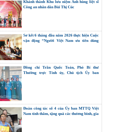
Khánh thành Khu lưu niệm Anh hùng liệt sĩ
Công an nhân dân Bùi Thị Cúc
Sơ kết 6 tháng đầu năm 2026 thực hiện Cuộc
vận động “Người Việt Nam ưu tiên dùng
hàng Việt Nam”
Đồng chí Trần Quốc Toản, Phó Bí thư
Thường trực Tỉnh ủy, Chủ tịch Ủy ban
MTTQ Việt Nam tỉnh dự Đại hội đại biểu Phụ
nữ toàn quốc lần thứ XIV
Đoàn công tác số 4 của Ủy ban MTTQ Việt
Nam tỉnh thăm, tặng quà các thương binh, gia
đình liệt sĩ