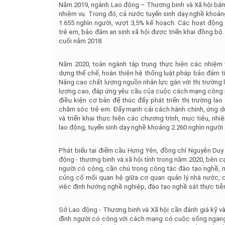
Năm 2019, ngành Lao động – Thương binh và Xã hội bám 
nhiệm vụ. Trong đó, cả nước tuyển sinh dạy nghề khoản
1.655 nghìn người, vượt 3,5% kế hoạch. Các hoạt động
trẻ em, bảo đảm an sinh xã hội được triển khai đồng bộ
cuối năm 2018.
Năm 2020, toàn ngành tập trung thực hiện các nhiệm
dựng thể chế, hoàn thiện hệ thống luật pháp bảo đảm tín
Nâng cao chất lượng nguồn nhân lực gắn với thị trường 
lượng cao, đáp ứng yêu cầu của cuộc cách mạng công ng
điều kiện cơ bản để thúc đẩy phát triển thị trường la
chăm sóc trẻ em. Đẩy mạnh cải cách hành chính, ứng dụ
và triển khai thực hiện các chương trình, mục tiêu, nh
lao động, tuyển sinh dạy nghề khoảng 2.260 nghìn người.
Phát biểu tại điểm cầu Hưng Yên, đồng chí Nguyễn Duy
động - thương binh và xã hội tỉnh trong năm 2020, bên 
người có công, cần chú trọng công tác đào tạo nghề, n
củng cố mối quan hệ giữa cơ quan quản lý nhà nước, 
việc định hướng nghề nghiệp, đào tạo nghề sát thực tiễ
Sở Lao động - Thương binh và Xã hội cần đánh giá kỹ 
đình người có công với cách mạng có cuộc sống ngang