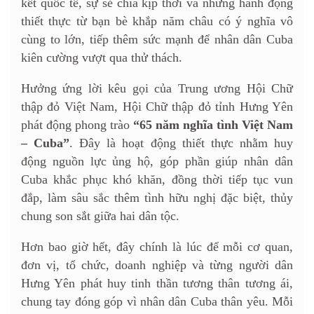
kết quốc tế, sự sẻ chia kịp thời và những hành động
thiết thực từ bạn bè khắp năm châu có ý nghĩa vô
cùng to lớn, tiếp thêm sức mạnh để nhân dân Cuba
kiên cường vượt qua thử thách.
Hưởng ứng lời kêu gọi của Trung ương Hội Chữ
thập đỏ Việt Nam, Hội Chữ thập đỏ tỉnh Hưng Yên
phát động phong trào
“65 năm nghĩa tình Việt Nam
– Cuba”
. Đây là hoạt động thiết thực nhằm huy
động nguồn lực ủng hộ, góp phần giúp nhân dân
Cuba khắc phục khó khăn, đồng thời tiếp tục vun
đắp, làm sâu sắc thêm tình hữu nghị đặc biệt, thủy
chung son sắt giữa hai dân tộc.
Hơn bao giờ hết, đây chính là lúc để mỗi cơ quan,
đơn vị, tổ chức, doanh nghiệp và từng người dân
Hưng Yên phát huy tinh thần tương thân tương ái,
chung tay đóng góp vì nhân dân Cuba thân yêu. Mỗi