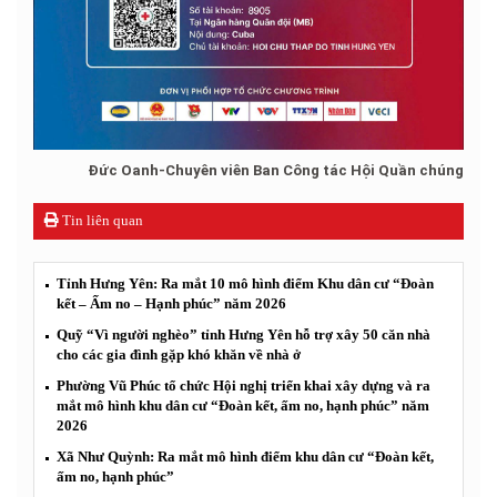
Đức Oanh-Chuyên viên Ban Công tác Hội Quần chúng
Tin liên quan
Tỉnh Hưng Yên: Ra mắt 10 mô hình điểm Khu dân cư “Đoàn
kết – Ấm no – Hạnh phúc” năm 2026
Quỹ “Vì người nghèo” tỉnh Hưng Yên hỗ trợ xây 50 căn nhà
cho các gia đình gặp khó khăn về nhà ở
Phường Vũ Phúc tổ chức Hội nghị triển khai xây dựng và ra
mắt mô hình khu dân cư “Đoàn kết, ấm no, hạnh phúc” năm
2026
Xã Như Quỳnh: Ra mắt mô hình điểm khu dân cư “Đoàn kết,
ấm no, hạnh phúc”