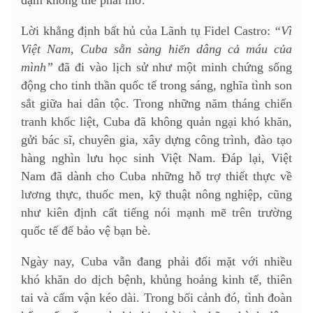
đậm không thể phai mờ.
Lời khẳng định bất hủ của Lãnh tụ Fidel Castro:
“Vì
Việt Nam, Cuba sẵn sàng hiến dâng cả máu của
mình”
đã đi vào lịch sử như một minh chứng sống
động cho tinh thần quốc tế trong sáng, nghĩa tình son
sắt giữa hai dân tộc. Trong những năm tháng chiến
tranh khốc liệt, Cuba đã không quản ngại khó khăn,
gửi bác sĩ, chuyên gia, xây dựng công trình, đào tạo
hàng nghìn lưu học sinh Việt Nam. Đáp lại, Việt
Nam đã dành cho Cuba những hỗ trợ thiết thực về
lương thực, thuốc men, kỹ thuật nông nghiệp, cũng
như kiên định cất tiếng nói mạnh mẽ trên trường
quốc tế để bảo vệ bạn bè.
Ngày nay, Cuba vẫn đang phải đối mặt với nhiều
khó khăn do dịch bệnh, khủng hoảng kinh tế, thiên
tai và cấm vận kéo dài. Trong bối cảnh đó, tình đoàn