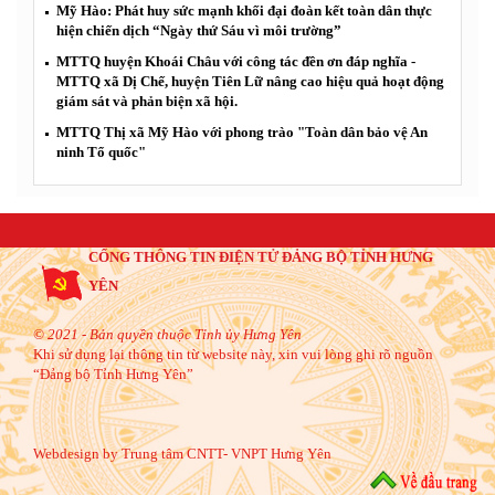
Mỹ Hào: Phát huy sức mạnh khối đại đoàn kết toàn dân thực
hiện chiến dịch “Ngày thứ Sáu vì môi trường”
MTTQ huyện Khoái Châu với công tác đền ơn đáp nghĩa -
MTTQ xã Dị Chế, huyện Tiên Lữ nâng cao hiệu quả hoạt động
giám sát và phản biện xã hội.
MTTQ Thị xã Mỹ Hào với phong trào "Toàn dân bảo vệ An
ninh Tổ quốc"
CỔNG THÔNG TIN ĐIỆN TỬ ĐẢNG BỘ TỈNH HƯNG
YÊN
© 2021 - Bản quyền thuộc Tỉnh ủy Hưng Yên
Khi sử dụng lại thông tin từ website này, xin vui lòng ghi rõ nguồn
“Đảng bộ Tỉnh Hưng Yên”
Webdesign by Trung tâm CNTT- VNPT Hưng Yên