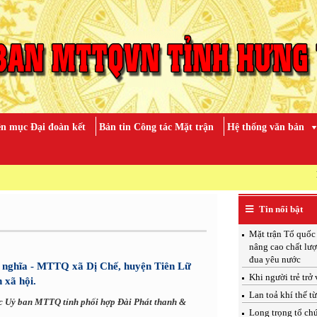
n mục Đại đoàn kết
Bản tin Công tác Mặt trận
Hệ thống văn bản
KỶ NIỆM 7
Tin nổi bật
Mặt trận Tổ quốc
nâng cao chất lượ
đua yêu nước
 nghĩa - MTTQ xã Dị Chế, huyện Tiên Lữ
Khi người trẻ trở
 xã hội.
Lan toả khí thế t
c Uỷ ban MTTQ tỉnh phối hợp Đài Phát thanh &
Long trọng tổ ch