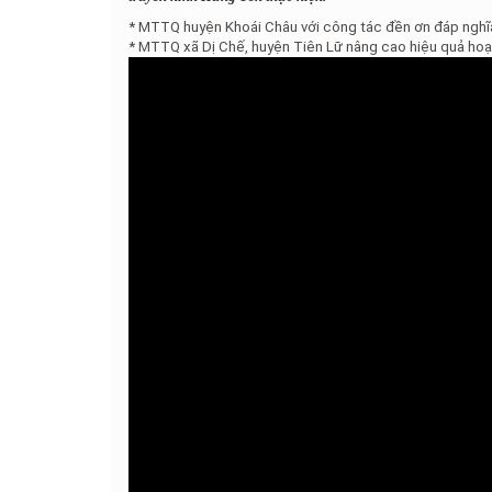
* MTTQ huyện Khoái Châu với công tác đền ơn đáp nghĩ
* MTTQ xã Dị Chế, huyện Tiên Lữ nâng cao hiệu quả hoạt