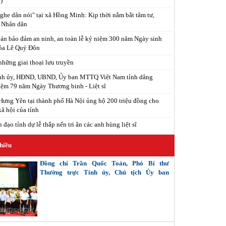
)
ghe dân nói" tại xã Hồng Minh: Kịp thời nắm bắt tâm tư,
 Nhân dân
án bảo đảm an ninh, an toàn lễ kỷ niệm 300 năm Ngày sinh
óa Lê Quý Đôn
hững giai thoại lưu truyền
ỉnh ủy, HĐND, UBND, Ủy ban MTTQ Việt Nam tỉnh dâng
ệm 79 năm Ngày Thương binh - Liệt sĩ
ưng Yên tại thành phố Hà Nội ủng hộ 200 triệu đồng cho
xã hội của tỉnh
đạo tỉnh dự lễ thắp nến tri ân các anh hùng liệt sĩ
hiều
Đồng chí Trần Quốc Toản, Phó Bí thư
Thường trực Tỉnh ủy, Chủ tịch Ủy ban
MTTQ Việt Nam tỉnh tiếp xúc cử tri các
phường: Phố Hiến, Sơn Nam, Hồng Châu