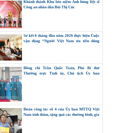
Khánh thành Khu lưu niệm Anh hùng liệt sĩ
Công an nhân dân Bùi Thị Cúc
Sơ kết 6 tháng đầu năm 2026 thực hiện Cuộc
vận động “Người Việt Nam ưu tiên dùng
hàng Việt Nam”
Đồng chí Trần Quốc Toản, Phó Bí thư
Thường trực Tỉnh ủy, Chủ tịch Ủy ban
MTTQ Việt Nam tỉnh dự Đại hội đại biểu Phụ
nữ toàn quốc lần thứ XIV
Đoàn công tác số 4 của Ủy ban MTTQ Việt
Nam tỉnh thăm, tặng quà các thương binh, gia
đình liệt sĩ