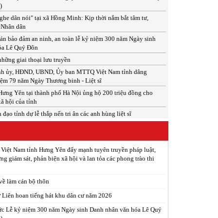
)
he dân nói" tại xã Hồng Minh: Kịp thời nắm bắt tâm tư,
 Nhân dân
án bảo đảm an ninh, an toàn lễ kỷ niệm 300 năm Ngày sinh
óa Lê Quý Đôn
hững giai thoại lưu truyền
ỉnh ủy, HĐND, UBND, Ủy ban MTTQ Việt Nam tỉnh dâng
ệm 79 năm Ngày Thương binh - Liệt sĩ
ưng Yên tại thành phố Hà Nội ủng hộ 200 triệu đồng cho
xã hội của tỉnh
đạo tỉnh dự lễ thắp nến tri ân các anh hùng liệt sĩ
 Việt Nam tỉnh Hưng Yên đẩy mạnh tuyên truyền pháp luật,
ng giám sát, phản biện xã hội và lan tỏa các phong trào thi
 về làm cán bộ thôn
ừ Liên hoan tiếng hát khu dân cư năm 2026
ức Lễ kỷ niệm 300 năm Ngày sinh Danh nhân văn hóa Lê Quý