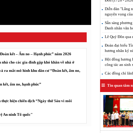
Đôn (1726 - 2026
Diễn đàn "Lắng n
nguyện vọng của
Sẵn sàng phương 
Danh nhân văn h
Lê Quý Đôn qua n
Đoàn đại biểu T
hương nhân kỷ ni
“Đoàn kết – Ấm no – Hạnh phúc” năm 2026
Hội đồng hương H
 nhà cho các gia đình gặp khó khăn về nhà ở
công tác an sinh 
và ra mắt mô hình khu dân cư “Đoàn kết, ấm no,
Các đồng chí lãnh 
 kết, ấm no, hạnh phúc”
Tin quan tâm n
 thực hiện chiến dịch “Ngày thứ Sáu vì môi
ệ An ninh Tổ quốc"