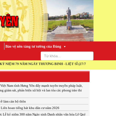
Bảo vệ nền tảng tư tưởng của Đảng
9 NĂM NGÀY THƯƠNG BINH - LIỆT SĨ (27/7/1947 - 27/7/2026)
 Việt Nam tỉnh Hưng Yên đẩy mạnh tuyên truyền pháp luật,
ng giám sát, phản biện xã hội và lan tỏa các phong trào thi
 về làm cán bộ thôn
ừ Liên hoan tiếng hát khu dân cư năm 2026
ức Lễ kỷ niệm 300 năm Ngày sinh Danh nhân văn hóa Lê Quý