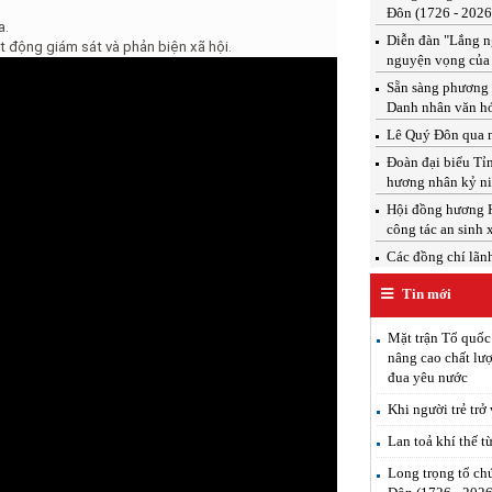
Đôn (1726 - 2026
a.
Diễn đàn "Lắng ng
 động giám sát và phản biện xã hội.
nguyện vọng của
Sẵn sàng phương 
Danh nhân văn h
Lê Quý Đôn qua n
Đoàn đại biểu T
hương nhân kỷ ni
Hội đồng hương H
công tác an sinh 
Các đồng chí lãnh 
Tin mới
Mặt trận Tổ quốc
nâng cao chất lượ
đua yêu nước
Khi người trẻ trở
Lan toả khí thế t
Long trọng tổ ch