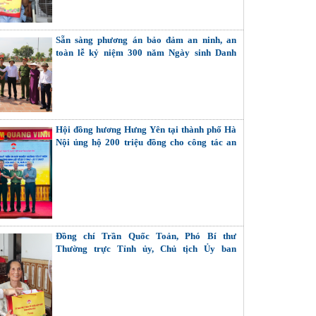
Sẵn sàng phương án bảo đảm an ninh, an
toàn lễ kỷ niệm 300 năm Ngày sinh Danh
nhân văn hóa Lê Quý Đôn
Hội đồng hương Hưng Yên tại thành phố Hà
Nội ủng hộ 200 triệu đồng cho công tác an
sinh xã hội của tỉnh
Đồng chí Trần Quốc Toản, Phó Bí thư
Thường trực Tỉnh ủy, Chủ tịch Ủy ban
MTTQ Việt Nam tỉnh thăm, tặng quà Bà mẹ
Việt Nam Anh hùng, thương binh