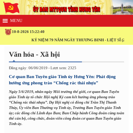
10-8-2026 15:22:40
KỶ NIỆM 79 NĂM NGÀY THƯƠNG BINH - LIỆT SĨ (27/7/1947 - 2
Văn hóa - Xã hội
Đăng ngày: 06/06/2019 - Lượt xem: 2325
Cơ quan Ban Tuyên giáo Tỉnh ủy Hưng Yên: Phát động
hưởng ứng phong trào “Chống rác thải nhựa”
Ngày 5/6/2019, nhân ngày Môi trường thế giới, cơ quan Ban Tuyên
giáo Tỉnh ủy tổ chức Hội nghị Ký cam kết hưởng ứng phong trào
“Chống rác thải nhựa”. Dự Hội nghị có đồng chí Trần Thị Thanh
Thủy, Ủy viên Ban Thường vụ Tỉnh ủy, Trưởng Ban Tuyên giáo Tỉnh
ủy; các đồng chí Lãnh đạo Ban; Ban Chấp hành Công đoàn cùng toàn
thể cán bộ, công chức, đoàn viên công đoàn cơ quan Ban Tuyên giáo
Tỉnh ủy.