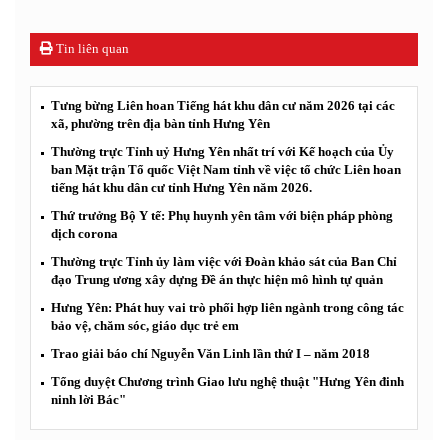
Tin liên quan
Tưng bừng Liên hoan Tiếng hát khu dân cư năm 2026 tại các
xã, phường trên địa bàn tỉnh Hưng Yên
Thường trực Tỉnh uỷ Hưng Yên nhất trí với Kế hoạch của Ủy
ban Mặt trận Tổ quốc Việt Nam tỉnh về việc tổ chức Liên hoan
tiếng hát khu dân cư tỉnh Hưng Yên năm 2026.
Thứ trưởng Bộ Y tế: Phụ huynh yên tâm với biện pháp phòng
dịch corona
Thường trực Tỉnh ủy làm việc với Đoàn khảo sát của Ban Chỉ
đạo Trung ương xây dựng Đề án thực hiện mô hình tự quản
Hưng Yên: Phát huy vai trò phối hợp liên ngành trong công tác
bảo vệ, chăm sóc, giáo dục trẻ em
Trao giải báo chí Nguyễn Văn Linh lần thứ I – năm 2018
Tổng duyệt Chương trình Giao lưu nghệ thuật "Hưng Yên đinh
ninh lời Bác"