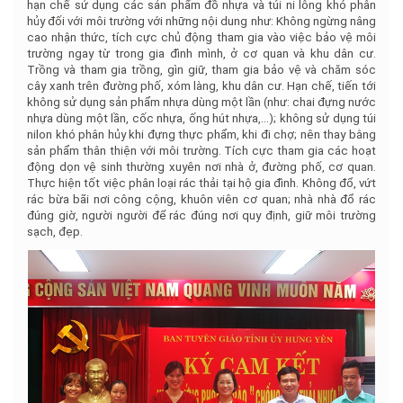
hạn chế sử dụng các sản phẩm đồ nhựa và túi ni lông khó phân
hủy đối với môi trường với những nội dung như: Không ngừng nâng
cao nhận thức, tích cực chủ động tham gia vào việc bảo vệ môi
trường ngay từ trong gia đình mình, ở cơ quan và khu dân cư.
Trồng và tham gia trồng, gìn giữ, tham gia bảo vệ và chăm sóc
cây xanh trên đường phố, xóm làng, khu dân cư. Hạn chế, tiến tới
không sử dụng sản phẩm nhựa dùng một lần (như: chai đựng nước
nhựa dùng một lần, cốc nhựa, ống hút nhựa,…); không sử dụng túi
nilon khó phân hủy khi đựng thực phẩm, khi đi chợ; nên thay bằng
sản phẩm thân thiện với môi trường. Tích cực tham gia các hoạt
động dọn vệ sinh thường xuyên nơi nhà ở, đường phố, cơ quan.
Thực hiện tốt việc phân loại rác thải tại hộ gia đình. Không đổ, vứt
rác bừa bãi nơi công cộng, khuôn viên cơ quan; nhà nhà đổ rác
đúng giờ, người người để rác đúng nơi quy định, giữ môi trường
sạch, đẹp.