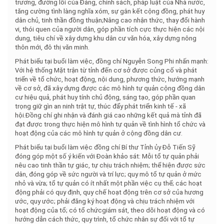
trương, đường lối của Đảng, chính sách, pháp luật của Nhà nước,
tăng cường tình làng nghĩa xóm, sự gắn kết cộng đồng, phát huy
dân chủ, tinh thần đồng thuận;Nâng cao nhận thức, thay đổi hành
vi, thói quen của người dân, góp phần tích cực thực hiện các nội
dung, tiêu chí về xây dựng khu dân cư văn hóa, xây dựng nông
thôn mới, đô thị văn minh.
Phát biểu tại buổi làm việc, đồng chí Nguyễn Song Phi nhấn mạnh:
Với hệ thống Mặt trận từ tỉnh đến cơ sở được củng cố và phát
triển về tổ chức, hoạt động, nội dung, phương thức, hướng mạnh
về cơ sở, đã xây dựng được các mô hình tự quản cộng đồng dân
cư hiệu quả, phát huy tính chủ động, sáng tạo, góp phần quan
trọng giữ gìn an ninh trật tự, thúc đẩy phát triển kinh tế - xã
hội.Đồng chí ghi nhận và đánh giá cao những kết quả mà tỉnh đã
đạt được trong thực hiện mô hình tự quản về tình hình tổ chức và
hoạt động của các mô hình tự quản ở cộng đồng dân cư.
Phát biểu tại buổi làm việc đồng chí Bí thư Tỉnh ủy Đỗ Tiến Sỹ
đóng góp một số ý kiến với Đoàn khảo sát: Mỗi tổ tự quản phải
nêu cao tinh thần tự giác, tự chịu trách nhiệm; thể hiện được sức
dân, đóng góp về sức người và trí lực; quy mô tổ tự quản ở mức
nhỏ và vừa; tổ tự quản có ít nhất một phần việc cụ thể; các hoạt
động phải có quy định, quy chế hoạt động trên cơ sở của hương
ước, quy ước; phải đăng ký hoạt động và chịu trách nhiệm với
hoạt động của tổ; có tổ chứcgiám sát, theo dõi hoạt động và có
hướng dẫn cách thức, quy trình, tổ chức nhân sự đối với tổ tự