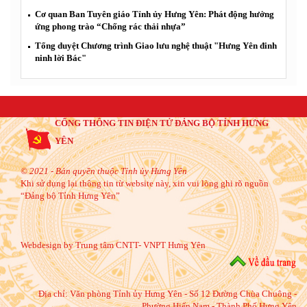
Cơ quan Ban Tuyên giáo Tỉnh ủy Hưng Yên: Phát động hưởng
ứng phong trào “Chống rác thải nhựa”
Tổng duyệt Chương trình Giao lưu nghệ thuật "Hưng Yên đinh
ninh lời Bác"
CỔNG THÔNG TIN ĐIỆN TỬ ĐẢNG BỘ TỈNH HƯNG
YÊN
© 2021 - Bản quyền thuộc Tỉnh ủy Hưng Yên
Khi sử dụng lại thông tin từ website này, xin vui lòng ghi rõ nguồn
“Đảng bộ Tỉnh Hưng Yên”
Webdesign by Trung tâm CNTT- VNPT Hưng Yên
Địa chỉ:
Văn phòng Tỉnh ủy Hưng Yên - Số 12 Đường Chùa Chuông -
Phường Hiến Nam - Thành Phố Hưng Yên