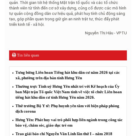
quản. Thời gian tới hệ thống Mặt trận tổ quốc và các tổ chức
thành viên từ tỉnh đến cơ sở xây dựng, củng cố được các mô hình
tự quản cộng đồng dân cư hiệu quả, phát huy tính chủ động sáng
tạo, góp phần quan trọng giữ gìn an ninh trật tư, thúc đẩy phát
triển kinh tế - xã hội.
Nguyễn Thị Hậu - VPTU
Tin liên quan
Tưng bừng Liên hoan Tiếng hát khu dân cư năm 2026 tại các
xã, phường trên địa bàn tỉnh Hưng Yên
Thường trực Tỉnh uỷ Hưng Yên nhất trí với Kế hoạch của Ủy
ban Mặt trận Tổ quốc Việt Nam tỉnh về việc tổ chức Liên hoan
tiếng hát khu dân cư tỉnh Hưng Yên năm 2026.
Thứ trưởng Bộ Y tế: Phụ huynh yên tâm với biện pháp phòng
dịch corona
Hưng Yên: Phát huy vai trò phối hợp liên ngành trong công tác
bảo vệ, chăm sóc, giáo dục trẻ em
Trao giải báo chí Nguyễn Văn Linh lần thứ I – năm 2018