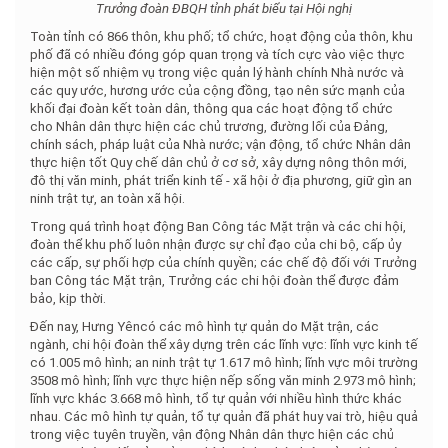
Trưởng đoàn ĐBQH tỉnh phát biểu tại Hội nghị
Toàn tỉnh có 866 thôn, khu phố; tổ chức, hoạt động của thôn, khu
phố đã có nhiều đóng góp quan trọng và tích cực vào việc thực
hiện một số nhiệm vụ trong việc quản lý hành chính Nhà nước và
các quy ước, hương ước của cộng đồng, tạo nên sức mạnh của
khối đại đoàn kết toàn dân, thông qua các hoạt động tổ chức
cho Nhân dân thực hiện các chủ trương, đường lối của Đảng,
chính sách, pháp luật của Nhà nước; vận động, tổ chức Nhân dân
thực hiện tốt Quy chế dân chủ ở cơ sở, xây dựng nông thôn mới,
đô thị văn minh, phát triển kinh tế - xã hội ở địa phương, giữ gìn an
ninh trật tự, an toàn xã hội.
Trong quá trình hoạt động Ban Công tác Mặt trận và các chi hội,
đoàn thể khu phố luôn nhận được sự chỉ đạo của chi bộ, cấp ủy
các cấp, sự phối hợp của chính quyền; các chế độ đối với Trưởng
ban Công tác Mặt trận, Trưởng các chi hội đoàn thể được đảm
bảo, kịp thời.
Đến nay, Hưng Yêncó các mô hình tự quản do Mặt trận, các
ngành, chi hội đoàn thể xây dựng trên các lĩnh vực: lĩnh vực kinh tế
có 1.005 mô hình; an ninh trật tự 1.617 mô hình; lĩnh vực môi trường
3508 mô hình; lĩnh vực thực hiện nếp sống văn minh 2.973 mô hình;
lĩnh vực khác 3.668 mô hình, tổ tự quản với nhiều hình thức khác
nhau. Các mô hình tự quản, tổ tự quản đã phát huy vai trò, hiệu quả
trong việc tuyên truyền, vận động Nhân dân thực hiện các chủ