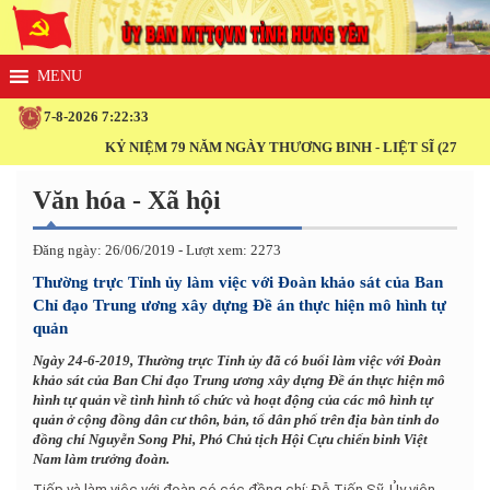
7-8-2026 7:22:33
KỶ NIỆM 79 NĂM NGÀY THƯƠNG BINH - LIỆT SĨ (27/7/1947 - 2
Văn hóa - Xã hội
Đăng ngày: 26/06/2019 - Lượt xem: 2273
Thường trực Tỉnh ủy làm việc với Đoàn khảo sát của Ban
Chỉ đạo Trung ương xây dựng Đề án thực hiện mô hình tự
quản
Ngày 24-6-2019, Thường trực Tỉnh ủy đã có buổi làm việc với Đoàn
khảo sát của Ban Chỉ đạo Trung ương xây dựng Đề án thực hiện mô
hình tự quản về tình hình tổ chức và hoạt động của các mô hình tự
quản ở cộng đồng dân cư thôn, bản, tổ dân phố trên địa bàn tỉnh do
đồng chí Nguyễn Song Phi, Phó Chủ tịch Hội Cựu chiến binh Việt
Nam làm trưởng đoàn.
Tiếp và làm việc với đoàn có các đồng chí: Đỗ Tiến Sỹ, Ủy viên