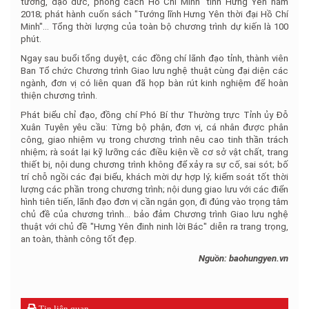
tưởng, đạo đức, phong cách Hồ Chí Minh" tỉnh Hưng Yên năm
2018; phát hành cuốn sách "Tướng lĩnh Hưng Yên thời đại Hồ Chí
Minh"… Tổng thời lượng của toàn bộ chương trình dự kiến là 100
phút.
Ngay sau buổi tổng duyệt, các đồng chí lãnh đạo tỉnh, thành viên
Ban Tổ chức Chương trình Giao lưu nghệ thuật cùng đại diện các
ngành, đơn vị có liên quan đã họp bàn rút kinh nghiệm để hoàn
thiện chương trình.
Phát biểu chỉ đạo, đồng chí Phó Bí thư Thường trực Tỉnh ủy Đỗ
Xuân Tuyên yêu cầu: Từng bộ phận, đơn vị, cá nhân được phân
công, giao nhiệm vụ trong chương trình nêu cao tinh thần trách
nhiệm; rà soát lại kỹ lưỡng các điều kiện về cơ sở vật chất, trang
thiết bị, nội dung chương trình không để xảy ra sự cố, sai sót; bố
trí chỗ ngồi các đại biểu, khách mời dự hợp lý; kiểm soát tốt thời
lượng các phần trong chương trình; nội dung giao lưu với các điển
hình tiên tiến, lãnh đạo đơn vị cần ngắn gọn, đi đúng vào trọng tâm
chủ đề của chương trình… bảo đảm Chương trình Giao lưu nghệ
thuật với chủ đề "Hưng Yên đinh ninh lời Bác" diễn ra trang trọng,
an toàn, thành công tốt đẹp.
Nguồn: baohungyen.vn
Tin liên quan