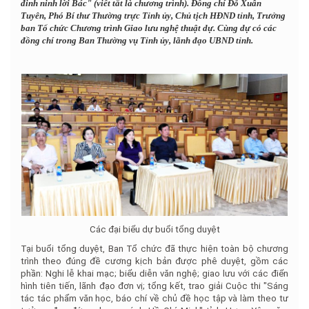
đinh ninh lời Bác" (viết tắt là chương trình). Đồng chí Đỗ Xuân
Tuyên, Phó Bí thư Thường trực Tỉnh ủy, Chủ tịch HĐND tỉnh, Trưởng
ban Tổ chức Chương trình Giao lưu nghệ thuật dự. Cùng dự có các
đồng chí trong Ban Thường vụ Tỉnh ủy, lãnh đạo UBND tỉnh.
Các đại biểu dự buổi tổng duyệt
Tại buổi tổng duyệt, Ban Tổ chức đã thực hiện toàn bộ chương
trình theo đúng đề cương kịch bản được phê duyệt, gồm các
phần: Nghi lễ khai mạc; biểu diễn văn nghệ; giao lưu với các điển
hình tiên tiến, lãnh đạo đơn vị; tổng kết, trao giải Cuộc thi "Sáng
tác tác phẩm văn học, báo chí về chủ đề học tập và làm theo tư