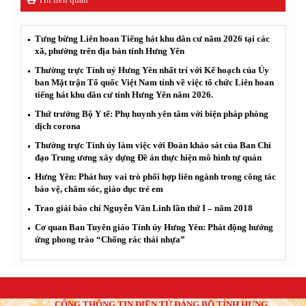
Tưng bừng Liên hoan Tiếng hát khu dân cư năm 2026 tại các
xã, phường trên địa bàn tỉnh Hưng Yên
Thường trực Tỉnh uỷ Hưng Yên nhất trí với Kế hoạch của Ủy
ban Mặt trận Tổ quốc Việt Nam tỉnh về việc tổ chức Liên hoan
tiếng hát khu dân cư tỉnh Hưng Yên năm 2026.
Thứ trưởng Bộ Y tế: Phụ huynh yên tâm với biện pháp phòng
dịch corona
Thường trực Tỉnh ủy làm việc với Đoàn khảo sát của Ban Chỉ
đạo Trung ương xây dựng Đề án thực hiện mô hình tự quản
Hưng Yên: Phát huy vai trò phối hợp liên ngành trong công tác
bảo vệ, chăm sóc, giáo dục trẻ em
Trao giải báo chí Nguyễn Văn Linh lần thứ I – năm 2018
Cơ quan Ban Tuyên giáo Tỉnh ủy Hưng Yên: Phát động hưởng
ứng phong trào “Chống rác thải nhựa”
CỔNG THÔNG TIN ĐIỆN TỬ ĐẢNG BỘ TỈNH HƯNG