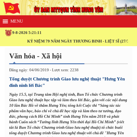
9-8-2026 5:21:11
KỶ NIỆM 79 NĂM NGÀY THƯƠNG BINH - LIỆT SĨ (27/7/1947 - 2
Văn hóa - Xã hội
Đăng ngày: 04/06/2019 - Lượt xem: 2238
Tổng duyệt Chương trình Giao lưu nghệ thuật "Hưng Yên
đinh ninh lời Bác"
Ngày 15.5, tại Trung tâm Hội nghị tỉnh, Ban Tổ chức Chương trình
Giao lưu nghệ thuật học tập và làm theo lời Bác, gắn với các nội dung
10 lần Bác Hồ về thăm Hưng Yên; tổng kết Cuộc thi “Sáng tác tác
phẩm văn học, báo chí về chủ đề học tập và làm theo tư tưởng, đạo
đức, phong cách Hồ Chí Minh” tỉnh Hưng Yên năm 2018 và phát
hành Cuốn sách “Tướng lĩnh Hưng Yên thời đại Hồ Chí Minh” (viết
tắt là Ban Tổ chức Chương trình Giao lưu nghệ thuật) tổ chức buổi
tổng duyệt Chương trình Giao lưu nghệ thuật với chủ đề "Hưng Yên