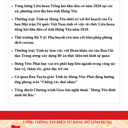
Tưng bừng Liên hoan Tiếng hát khu dân cư năm 2026 tại các
xã, phường trên địa bàn tỉnh Hưng Yên
Thường trực Tỉnh uỷ Hưng Yên nhất trí với Kế hoạch của Ủy
ban Mặt trận Tổ quốc Việt Nam tỉnh về việc tổ chức Liên hoan
tiếng hát khu dân cư tỉnh Hưng Yên năm 2026.
Thứ trưởng Bộ Y tế: Phụ huynh yên tâm với biện pháp phòng
dịch corona
Thường trực Tỉnh ủy làm việc với Đoàn khảo sát của Ban Chỉ
đạo Trung ương xây dựng Đề án thực hiện mô hình tự quản
Hưng Yên: Phát huy vai trò phối hợp liên ngành trong công tác
bảo vệ, chăm sóc, giáo dục trẻ em
Cơ quan Ban Tuyên giáo Tỉnh ủy Hưng Yên: Phát động hưởng
ứng phong trào “Chống rác thải nhựa”
Tổng duyệt Chương trình Giao lưu nghệ thuật "Hưng Yên đinh
ninh lời Bác"
CỔNG THÔNG TIN ĐIỆN TỬ ĐẢNG BỘ TỈNH HƯNG