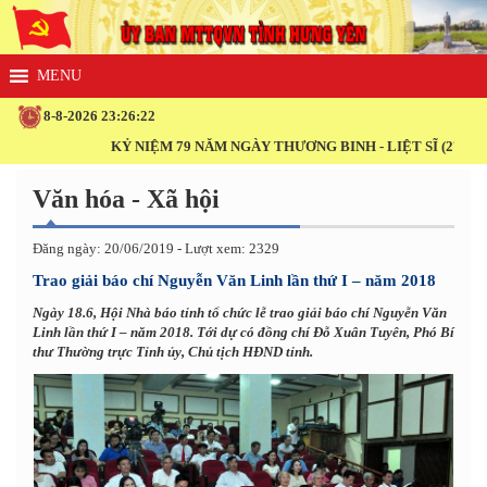
8-8-2026 23:26:22
KỶ NIỆM 79 NĂM NGÀY THƯƠNG BINH - LIỆT SĨ (27/7/1947 - 2
Văn hóa - Xã hội
Đăng ngày: 20/06/2019 - Lượt xem: 2329
Trao giải báo chí Nguyễn Văn Linh lần thứ I – năm 2018
Ngày 18.6, Hội Nhà báo tỉnh tổ chức lễ trao giải báo chí Nguyễn Văn
Linh lần thứ I – năm 2018. Tới dự có đồng chí Đỗ Xuân Tuyên, Phó Bí
thư Thường trực Tỉnh ủy, Chủ tịch HĐND tỉnh.