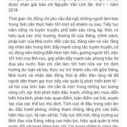
được nhận giải báo chí Nguyễn Văn Linh lần thứ I – năm
2018.
Thời gian tới, đồng chí yêu cầu đội ngũ những người làm báo
trong tỉnh cần thực hiện tốt một số nhiệm vụ sau: Tiếp tục
nắm vững và tuyên truyền, phổ biến sâu rộng, kịp thời, có
hiệu quả các chủ trương, đường lối của Đảng, chính sách,
pháp luật của Nhà nước đến cán bộ, đảng viên và các tầng
lớp nhân dân trong tỉnh. Đẩy mạnh công tác tuyên truyền, cổ
vũ, động viên những điển hình tiên tiến, gương người tốt, việc
tốt trên mọi lĩnh vực, góp phần đẩy mạnh các phong trào thi
đua yêu nước. Báo chí cần làm tốt hơn nữa vai trò định
hướng dư luận xã hội, thực sự trở thành cầu nối giữa Đảng,
Nhà nước và nhân dân đồng thời là diễn đàn rộng rãi để
người dân tham gia trực tiếp vào quản lý, phát triển kinh tế -
xã hội của tỉnh; báo chí cần là một trong những lực lượng
nòng cốt, kịp thời phát hiện đấu tranh, chống âm mưu diễn
biến hòa bình, phản bác quan điểm, luận điểm sai trái, xuyên
tạc của các thế lực thù địch. Tích cực đi đầu trong việc lên
án, đấu tranh phòng, chống tham nhũng, lãng phí, các biểu
hiện tiêu cực, tệ nạn xã hội. Tiếp tục đổi mới, tăng cường sự
lãnh đạo của Đảng, nâng cao hiệu lực, hiệu quả quản lý nhà
nước đối với hoạt động báo chí. Coi trọng chăm lo công tác